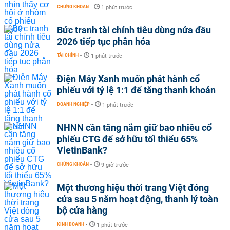
CHỨNG KHOÁN
-
1 phút trước
Bức tranh tài chính tiêu dùng nửa đầu
2026 tiếp tục phân hóa
TÀI CHÍNH
-
1 phút trước
Điện Máy Xanh muốn phát hành cổ
phiếu với tỷ lệ 1:1 để tăng thanh khoản
DOANH NGHIỆP
-
1 phút trước
NHNN cần tăng nắm giữ bao nhiêu cổ
phiếu CTG để sở hữu tối thiểu 65%
VietinBank?
CHỨNG KHOÁN
-
9 giờ trước
Một thương hiệu thời trang Việt đóng
cửa sau 5 năm hoạt động, thanh lý toàn
bộ cửa hàng
KINH DOANH
-
1 phút trước