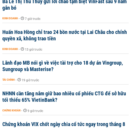
Bà Lê Thị Thu Thủy gửi lời chào tạm biệt VinFast sau 9 năm
gắn bó
KINH DOANH
-
7 giờ trước
Huấn Hoa Hồng chỉ trao 24 bồn nước tại Lai Châu cho chính
quyền xã, không trao tiền
KINH DOANH
-
13 giờ trước
Lãnh đạo MB nói gì về việc tài trợ cho 18 dự án Vingroup,
Sungroup và Masterise?
TÀI CHÍNH
-
19 giờ trước
NHNN cần tăng nắm giữ bao nhiêu cổ phiếu CTG để sở hữu
tối thiểu 65% VietinBank?
CHỨNG KHOÁN
-
9 giờ trước
Chứng khoán VIX chốt ngày chia cổ tức ngay trong tháng 8