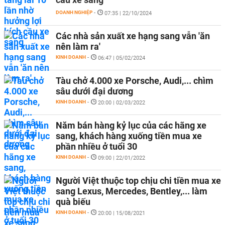
DOANH NGHIỆP
-
07:35 | 22/10/2024
Các nhà sản xuất xe hạng sang vẫn 'ăn
nên làm ra'
KINH DOANH
-
06:47 | 05/02/2024
Tàu chở 4.000 xe Porsche, Audi,... chìm
sâu dưới đại dương
KINH DOANH
-
20:00 | 02/03/2022
Năm bán hàng kỷ lục của các hãng xe
sang, khách hàng xuống tiền mua xe
phần nhiều ở tuổi 30
KINH DOANH
-
09:00 | 22/01/2022
Người Việt thuộc top chịu chi tiền mua xe
sang Lexus, Mercedes, Bentley,... làm
quà biếu
KINH DOANH
-
20:00 | 15/08/2021