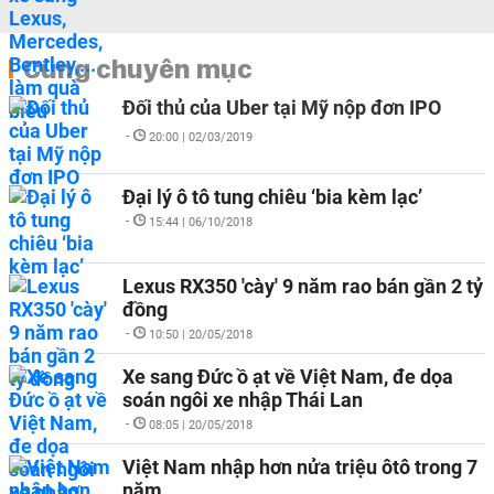
Cùng chuyên mục
Đối thủ của Uber tại Mỹ nộp đơn IPO
-
20:00 | 02/03/2019
Đại lý ô tô tung chiêu ‘bia kèm lạc’
-
15:44 | 06/10/2018
Lexus RX350 'cày' 9 năm rao bán gần 2 tỷ
đồng
-
10:50 | 20/05/2018
Xe sang Đức ồ ạt về Việt Nam, đe dọa
soán ngôi xe nhập Thái Lan
-
08:05 | 20/05/2018
Việt Nam nhập hơn nửa triệu ôtô trong 7
năm