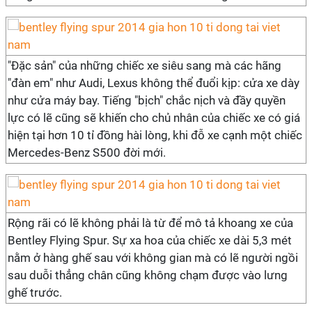
"Đặc sản" của những chiếc xe siêu sang mà các hãng
"đàn em" như Audi, Lexus không thể đuổi kịp: cửa xe dày
như cửa máy bay. Tiếng "bịch" chắc nịch và đầy quyền
lực có lẽ cũng sẽ khiến cho chủ nhân của chiếc xe có giá
hiện tại hơn 10 tỉ đồng hài lòng, khi đỗ xe cạnh một chiếc
Mercedes-Benz S500 đời mới.
Rộng rãi có lẽ không phải là từ để mô tả khoang xe của
Bentley Flying Spur. Sự xa hoa của chiếc xe dài 5,3 mét
nằm ở hàng ghế sau với không gian mà có lẽ người ngồi
sau duỗi thẳng chân cũng không chạm được vào lưng
ghế trước.