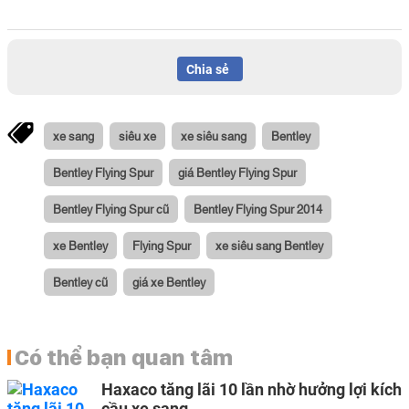
Chia sẻ
xe sang
siêu xe
xe siêu sang
Bentley
Bentley Flying Spur
giá Bentley Flying Spur
Bentley Flying Spur cũ
Bentley Flying Spur 2014
xe Bentley
Flying Spur
xe siêu sang Bentley
Bentley cũ
giá xe Bentley
Có thể bạn quan tâm
Haxaco tăng lãi 10 lần nhờ hưởng lợi kích
cầu xe sang