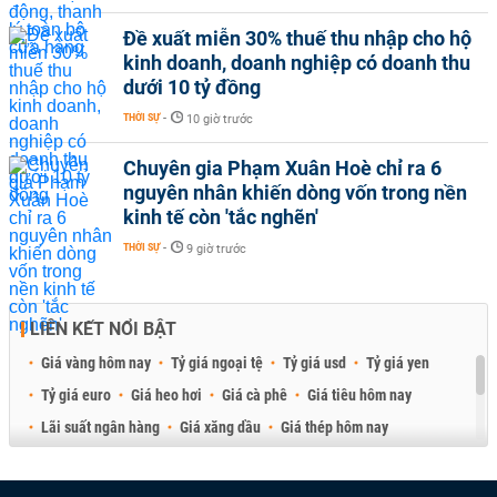
Đề xuất miễn 30% thuế thu nhập cho hộ
kinh doanh, doanh nghiệp có doanh thu
dưới 10 tỷ đồng
THỜI SỰ
-
10 giờ trước
Chuyên gia Phạm Xuân Hoè chỉ ra 6
nguyên nhân khiến dòng vốn trong nền
kinh tế còn 'tắc nghẽn'
THỜI SỰ
-
9 giờ trước
LIÊN KẾT NỔI BẬT
Giá vàng hôm nay
Tỷ giá ngoại tệ
Tỷ giá usd
Tỷ giá yen
Tỷ giá euro
Giá heo hơi
Giá cà phê
Giá tiêu hôm nay
Lãi suất ngân hàng
Giá xăng dầu
Giá thép hôm nay
Giá sầu riêng
Giá thịt heo
Giá gạo
Giá cao su
Best Retail Brokers
Diễn đàn đầu tư Việt Nam 2026