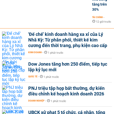
tăng trên
30%
TÀI CHÍNH
-
12 giờ trước
'Đế chế’ kinh doanh hàng xa xỉ của Lý
Nhã Kỳ: Từ phân phối, thiết kế kim
cương đến thời trang, phụ kiện cao cấp
KINH DOANH
-
1 phút trước
Dow Jones tăng hơn 250 điểm, tiếp tục
lập kỷ lục mới
QUỐC TẾ
-
1 phút trước
PNJ triệu tập họp bất thường, dự kiến
điều chỉnh kế hoạch kinh doanh 2026
DOANH NGHIỆP
-
1 phút trước
UBCK xử phạt 5 tổ chức, cá nhân, tổng