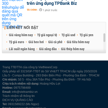
trên ứng dụng TPBank Biz
TÀI CHÍNH
-
1 phút trước
LIÊN KẾT NỔI BẬT
Giá vàng hôm nay
Tỷ giá ngoại tệ
Tỷ giá usd
Tỷ giá yen
Tỷ giá euro
Giá heo hơi
Giá cà phê
Giá tiêu hôm nay
Lãi suất ngân hàng
Giá xăng dầu
Giá thép hôm nay
Giá sầu riêng
Giá thịt heo
Giá gạo
Giá cao su
Best Retail Brokers
Diễn đàn đầu tư Việt Nam 2026
Trang TTĐTTH của công ty VietNewsCorp
Giấy phép số 3323/GP-TTĐT do Sở VH&TT TP.HCM cấp ngày 20/3/2026
Lầu 5 - Compa Building - 293 Điện Biên Phủ - Phường Gia Định - TP.HCM
Chi nhánh:
Số 5 - Khu 38A Trần Phú - Phường Ba Đình - TP. Hà Nội
Chịu trách nhiệm nội dung:
Hoàng Hữu Lợi
Hotline:
0975798489
Email:
info@vietnambiz.vn
Trách nhiệm về thông tin
DỊCH VỤ QUẢNG CÁO
Tel:
0931589222 (Ms Ngọc)