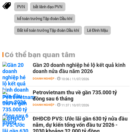
PVN
bắt lãnh đạo PVN
kế toán trưởng Tập đoàn Dầu khí
Bắt kế toán trưởng Tập đoàn Dầu khí
Lê Đình Mậu
Có thể bạn quan tâm
Gần 20 doanh nghiệp hé lộ kết quả kinh
doanh nửa đầu năm 2026
DOANH NGHIỆP
-
10:06 | 11/07/2026
Petrovietnam thu về gần 735.000 tỷ
đồng sau 6 tháng
DOANH NGHIỆP
-
11:37 | 10/07/2026
ĐHĐCĐ PVS: Ước lãi gần 630 tỷ nửa đầu
năm, dự kiến tổng vốn đầu tư 2026 -
2030 khoảng 32.000 tỷ đồng