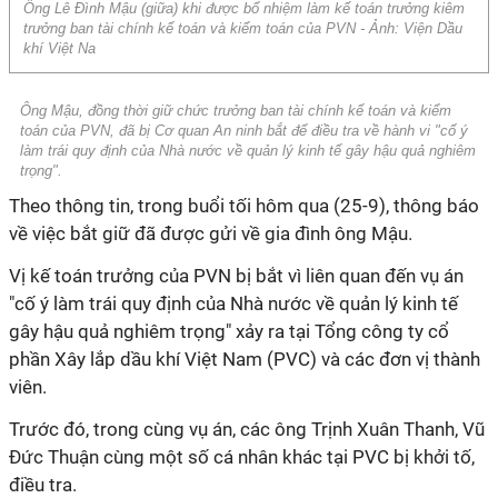
Ông Lê Đình Mậu (giữa) khi được bổ nhiệm làm kế toán trưởng kiêm
trưởng ban tài chính kế toán và kiểm toán của PVN - Ảnh: Viện Dầu
khí Việt Na
Ông Mậu, đồng thời giữ chức trưởng ban tài chính kế toán và kiểm
toán của PVN, đã bị Cơ quan An ninh bắt để điều tra về hành vi "cố ý
làm trái quy định của Nhà nước về quản lý kinh tế gây hậu quả nghiêm
trọng".
Theo thông tin, trong buổi tối hôm qua (25-9), thông báo
về việc bắt giữ đã được gửi về gia đình ông Mậu.
Vị kế toán trưởng của PVN bị bắt vì liên quan đến vụ án
"cố ý làm trái quy định của Nhà nước về quản lý kinh tế
gây hậu quả nghiêm trọng" xảy ra tại Tổng công ty cổ
phần Xây lắp dầu khí Việt Nam (PVC) và các đơn vị thành
viên.
Trước đó, trong cùng vụ án, các ông Trịnh Xuân Thanh, Vũ
Đức Thuận cùng một số cá nhân khác tại PVC bị khởi tố,
điều tra.