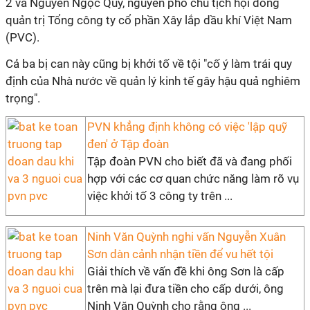
2 và Nguyễn Ngọc Quý, nguyên phó chủ tịch hội đồng
quản trị Tổng công ty cổ phần Xây lắp dầu khí Việt Nam
(PVC).
Cả ba bị can này cũng bị khởi tố về tội "cố ý làm trái quy
định của Nhà nước về quản lý kinh tế gây hậu quả nghiêm
trọng".
PVN khẳng định không có việc 'lập quỹ
đen' ở Tập đoàn
Tập đoàn PVN cho biết đã và đang phối
hợp với các cơ quan chức năng làm rõ vụ
việc khởi tố 3 công ty trên ...
Ninh Văn Quỳnh nghi vấn Nguyễn Xuân
Sơn dàn cảnh nhận tiền để vu hết tội
Giải thích về vấn đề khi ông Sơn là cấp
trên mà lại đưa tiền cho cấp dưới, ông
Ninh Văn Quỳnh cho rằng ông ...