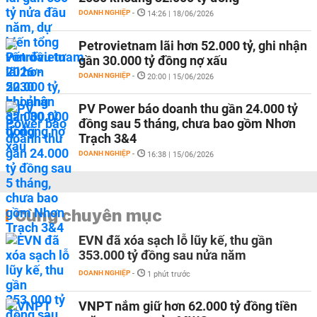
DOANH NGHIỆP
-
14:26 | 18/06/2026
Petrovietnam lãi hơn 52.000 tỷ, ghi nhận
gần 30.000 tỷ đồng nợ xấu
DOANH NGHIỆP
-
20:00 | 15/06/2026
PV Power báo doanh thu gần 24.000 tỷ
đồng sau 5 tháng, chưa bao gồm Nhơn
Trạch 3&4
DOANH NGHIỆP
-
16:38 | 15/06/2026
Cùng chuyên mục
EVN đã xóa sạch lỗ lũy kế, thu gần
353.000 tỷ đồng sau nửa năm
DOANH NGHIỆP
-
1 phút trước
VNPT nắm giữ hơn 62.000 tỷ đồng tiền