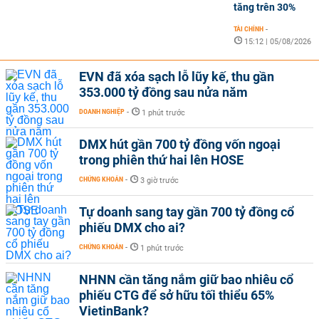
tăng trên 30%
TÀI CHÍNH
-
15:12 | 05/08/2026
EVN đã xóa sạch lỗ lũy kế, thu gần
353.000 tỷ đồng sau nửa năm
DOANH NGHIỆP
-
1 phút trước
DMX hút gần 700 tỷ đồng vốn ngoại
trong phiên thứ hai lên HOSE
CHỨNG KHOÁN
-
3 giờ trước
Tự doanh sang tay gần 700 tỷ đồng cổ
phiếu DMX cho ai?
CHỨNG KHOÁN
-
1 phút trước
NHNN cần tăng nắm giữ bao nhiêu cổ
phiếu CTG để sở hữu tối thiểu 65%
VietinBank?