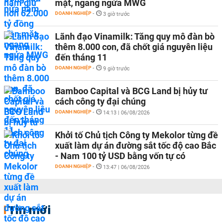
mặt, ngang ngửa MWG
DOANH NGHIỆP
-
3 giờ trước
Lãnh đạo Vinamilk: Tăng quy mô đàn bò
thêm 8.000 con, đã chốt giá nguyên liệu
đến tháng 11
DOANH NGHIỆP
-
9 giờ trước
Bamboo Capital và BCG Land bị hủy tư
cách công ty đại chúng
DOANH NGHIỆP
-
14:13 | 06/08/2026
Khởi tố Chủ tịch Công ty Mekolor từng đề
xuất làm dự án đường sắt tốc độ cao Bắc
- Nam 100 tỷ USD bằng vốn tự có
DOANH NGHIỆP
-
13:47 | 06/08/2026
Tin mới