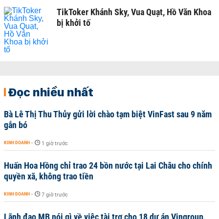
TikToker Khánh Sky, Vua Quạt, Hồ Văn Khoa
bị khởi tố
Đọc nhiều nhất
Bà Lê Thị Thu Thủy gửi lời chào tạm biệt VinFast sau 9 năm
gắn bó
KINH DOANH
-
1 giờ trước
Huấn Hoa Hồng chỉ trao 24 bồn nước tại Lai Châu cho chính
quyền xã, không trao tiền
KINH DOANH
-
7 giờ trước
Lãnh đạo MB nói gì về việc tài trợ cho 18 dự án Vingroup,