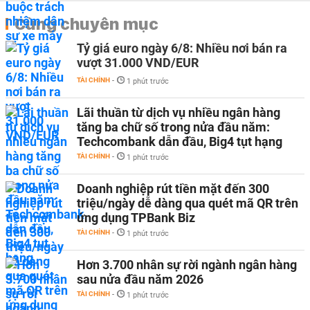
Cùng chuyên mục
Tỷ giá euro ngày 6/8: Nhiều nơi bán ra
vượt 31.000 VND/EUR
TÀI CHÍNH
-
1 phút trước
Lãi thuần từ dịch vụ nhiều ngân hàng
tăng ba chữ số trong nửa đầu năm:
Techcombank dẫn đầu, Big4 tụt hạng
TÀI CHÍNH
-
1 phút trước
Doanh nghiệp rút tiền mặt đến 300
triệu/ngày dễ dàng qua quét mã QR trên
ứng dụng TPBank Biz
TÀI CHÍNH
-
1 phút trước
Hơn 3.700 nhân sự rời ngành ngân hàng
sau nửa đầu năm 2026
TÀI CHÍNH
-
1 phút trước