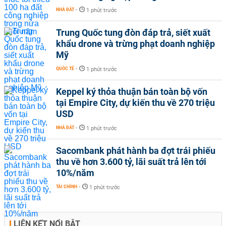
NHÀ ĐẤT
-
1 phút trước
Trung Quốc tung đòn đáp trả, siết xuất
khẩu drone và trừng phạt doanh nghiệp
Mỹ
QUỐC TẾ
-
1 phút trước
Keppel ký thỏa thuận bán toàn bộ vốn
tại Empire City, dự kiến thu về 270 triệu
USD
NHÀ ĐẤT
-
1 phút trước
Sacombank phát hành ba đợt trái phiếu
thu về hơn 3.600 tỷ, lãi suất trả lên tới
10%/năm
TÀI CHÍNH
-
1 phút trước
LIÊN KẾT NỔI BẬT