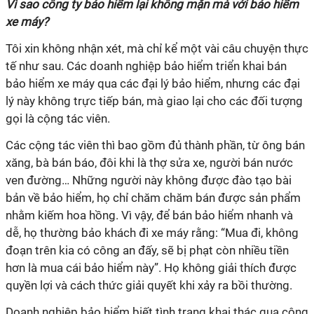
Vì sao công ty bảo hiểm lại không mặn mà với bảo hiểm
xe máy?
Tôi xin không nhận xét, mà chỉ kể một vài câu chuyện thực
tế như sau. Các doanh nghiệp bảo hiểm triển khai bán
bảo hiểm xe máy qua các đại lý bảo hiểm, nhưng các đại
lý này không trực tiếp bán, mà giao lại cho các đối tượng
gọi là cộng tác viên.
Các cộng tác viên thì bao gồm đủ thành phần, từ ông bán
xăng, bà bán báo, đôi khi là thợ sửa xe, người bán nước
ven đường… Những người này không được đào tạo bài
bản về bảo hiểm, họ chỉ chăm chăm bán được sản phẩm
nhằm kiếm hoa hồng. Vì vậy, để bán bảo hiểm nhanh và
dễ, họ thường bảo khách đi xe máy rằng: “Mua đi, không
đoạn trên kia có công an đấy, sẽ bị phạt còn nhiều tiền
hơn là mua cái bảo hiểm này”. Họ không giải thích được
quyền lợi và cách thức giải quyết khi xảy ra bồi thường.
Doanh nghiệp bảo hiểm biết tình trạng khai thác qua cộng