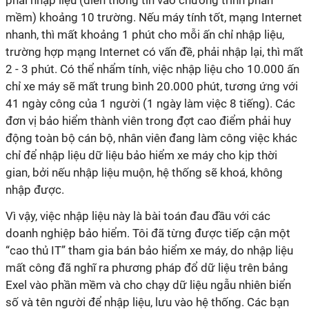
phải nhập liệu (điền thông tin vào chương trình phần
mềm) khoảng 10 trường. Nếu máy tính tốt, mạng Internet
nhanh, thì mất khoảng 1 phút cho mỗi ấn chỉ nhập liệu,
trường hợp mạng Internet có vấn đề, phải nhập lại, thì mất
2 - 3 phút. Có thể nhẩm tính, việc nhập liệu cho 10.000 ấn
chỉ xe máy sẽ mất trung bình 20.000 phút, tương ứng với
41 ngày công của 1 người (1 ngày làm việc 8 tiếng). Các
đơn vị bảo hiểm thành viên trong đợt cao điểm phải huy
động toàn bộ cán bộ, nhân viên đang làm công việc khác
chỉ để nhập liệu dữ liệu bảo hiểm xe máy cho kịp thời
gian, bởi nếu nhập liệu muộn, hệ thống sẽ khoá, không
nhập được.
Vì vậy, việc nhập liệu này là bài toán đau đầu với các
doanh nghiệp bảo hiểm. Tôi đã từng được tiếp cận một
“cao thủ IT” tham gia bán bảo hiểm xe máy, do nhập liệu
mất công đã nghĩ ra phương pháp đổ dữ liệu trên bảng
Exel vào phần mềm và cho chạy dữ liệu ngẫu nhiên biển
số và tên người để nhập liệu, lưu vào hệ thống. Các bạn