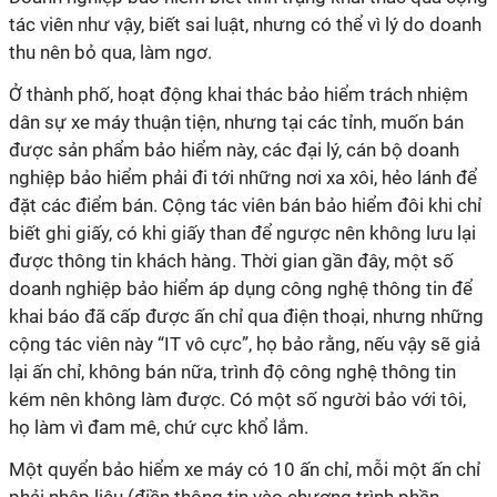
tác viên như vậy, biết sai luật, nhưng có thể vì lý do doanh
thu nên bỏ qua, làm ngơ.
Ở thành phố, hoạt động khai thác bảo hiểm trách nhiệm
dân sự xe máy thuận tiện, nhưng tại các tỉnh, muốn bán
được sản phẩm bảo hiểm này, các đại lý, cán bộ doanh
nghiệp bảo hiểm phải đi tới những nơi xa xôi, hẻo lánh để
đặt các điểm bán. Cộng tác viên bán bảo hiểm đôi khi chỉ
biết ghi giấy, có khi giấy than để ngược nên không lưu lại
được thông tin khách hàng. Thời gian gần đây, một số
doanh nghiệp bảo hiểm áp dụng công nghệ thông tin để
khai báo đã cấp được ấn chỉ qua điện thoại, nhưng những
cộng tác viên này “IT vô cực”, họ bảo rằng, nếu vậy sẽ giả
lại ấn chỉ, không bán nữa, trình độ công nghệ thông tin
kém nên không làm được. Có một số người bảo với tôi,
họ làm vì đam mê, chứ cực khổ lắm.
Một quyển bảo hiểm xe máy có 10 ấn chỉ, mỗi một ấn chỉ