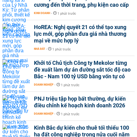
cương đến thời trang, phụ kiện cao cấp
KINH DOANH
-
1 phút trước
HoREA: Nghị quyết 21 có thể tạo xung
lực mới, góp phần đưa giá nhà thương
mại về mức hợp lý
NHÀ ĐẤT
-
1 phút trước
Khởi tố Chủ tịch Công ty Mekolor từng
đề xuất làm dự án đường sắt tốc độ cao
Bắc - Nam 100 tỷ USD bằng vốn tự có
DOANH NGHIỆP
-
1 phút trước
PNJ triệu tập họp bất thường, dự kiến
điều chỉnh kế hoạch kinh doanh 2026
DOANH NGHIỆP
-
1 phút trước
Kinh Bắc dự kiến cho thuê tối thiểu 100
ha đất công nghiệp trong nửa cuối năm