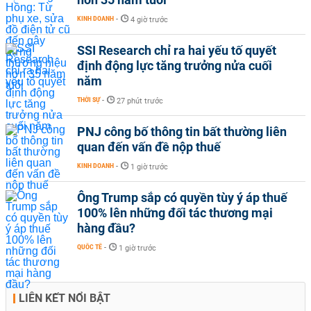
KINH DOANH
-
4 giờ trước
SSI Research chỉ ra hai yếu tố quyết
định động lực tăng trưởng nửa cuối
năm
THỜI SỰ
-
27 phút trước
PNJ công bố thông tin bất thường liên
quan đến vấn đề nộp thuế
KINH DOANH
-
1 giờ trước
Ông Trump sắp có quyền tùy ý áp thuế
100% lên những đối tác thương mại
hàng đầu?
QUỐC TẾ
-
1 giờ trước
LIÊN KẾT NỔI BẬT