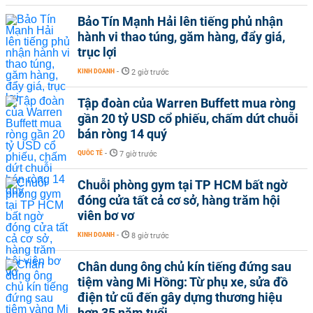
Bảo Tín Mạnh Hải lên tiếng phủ nhận
hành vi thao túng, găm hàng, đẩy giá,
trục lợi
KINH DOANH
-
2 giờ trước
Tập đoàn của Warren Buffett mua ròng
gần 20 tỷ USD cổ phiếu, chấm dứt chuỗi
bán ròng 14 quý
QUỐC TẾ
-
7 giờ trước
Chuỗi phòng gym tại TP HCM bất ngờ
đóng cửa tất cả cơ sở, hàng trăm hội
viên bơ vơ
KINH DOANH
-
8 giờ trước
Chân dung ông chủ kín tiếng đứng sau
tiệm vàng Mi Hồng: Từ phụ xe, sửa đồ
điện tử cũ đến gây dựng thương hiệu
hơn 35 năm tuổi