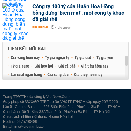
Công ty 100 tỷ của Huấn Hoa Hồng
bỗng dưng ‘biến mất’, một công ty khác
đã giải thể
KINH DOANH
-
4 giờ trước
LIÊN KẾT NỔI BẬT
Giá vàng hôm nay
Tỷ giá ngoại tệ
Tỷ giá usd
Tỷ giá yen
Tỷ giá euro
Giá heo hơi
Giá cà phê
Giá tiêu hôm nay
Lãi suất ngân hàng
Giá xăng dầu
Giá thép hôm nay
Giá sầu riêng
Giá thịt heo
Giá gạo
Giá cao su
Best Retail Brokers
Diễn đàn đầu tư Việt Nam 2026
Trang TTĐTTH của công ty VietNewsCorp
Giấy phép số 3323/GP-TTĐT do Sở VH&TT TP.HCM cấp ngày 20/3/2026
Lầu 5 - Compa Building - 293 Điện Biên Phủ - Phường Gia Định - TP.HCM
Chi nhánh:
Số 5 - Khu 38A Trần Phú - Phường Ba Đình - TP. Hà Nội
Chịu trách nhiệm nội dung:
Hoàng Hữu Lợi
Hotline:
0975798489
Email:
info@vietnambiz.vn