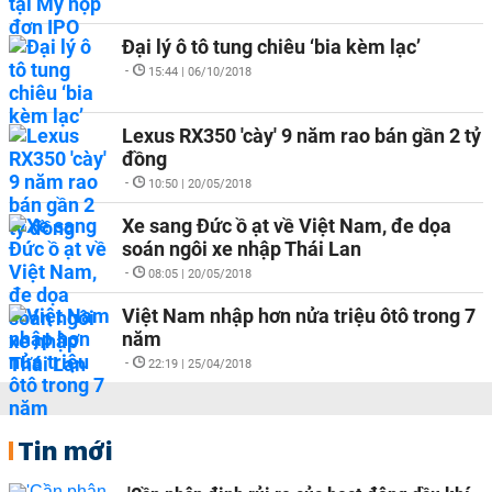
Đại lý ô tô tung chiêu ‘bia kèm lạc’
-
15:44 | 06/10/2018
Lexus RX350 'cày' 9 năm rao bán gần 2 tỷ
đồng
-
10:50 | 20/05/2018
Xe sang Đức ồ ạt về Việt Nam, đe dọa
soán ngôi xe nhập Thái Lan
-
08:05 | 20/05/2018
Việt Nam nhập hơn nửa triệu ôtô trong 7
năm
-
22:19 | 25/04/2018
Tin mới