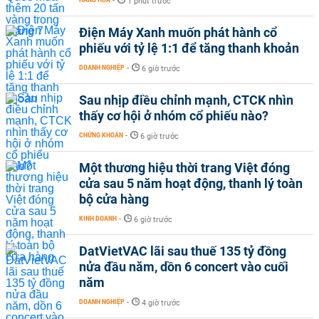
-
1 phút trước
Điện Máy Xanh muốn phát hành cổ
phiếu với tỷ lệ 1:1 để tăng thanh khoản
DOANH NGHIỆP
-
6 giờ trước
Sau nhịp điều chỉnh mạnh, CTCK nhìn
thấy cơ hội ở nhóm cổ phiếu nào?
CHỨNG KHOÁN
-
6 giờ trước
Một thương hiệu thời trang Việt đóng
cửa sau 5 năm hoạt động, thanh lý toàn
bộ cửa hàng
KINH DOANH
-
6 giờ trước
DatVietVAC lãi sau thuế 135 tỷ đồng
nửa đầu năm, dồn 6 concert vào cuối
năm
DOANH NGHIỆP
-
4 giờ trước