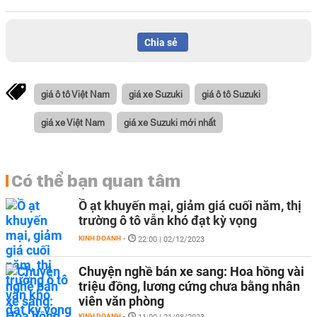
Chia sẻ
giá ô tô Việt Nam
giá xe Suzuki
giá ô tô Suzuki
giá xe Việt Nam
giá xe Suzuki mới nhất
Có thể bạn quan tâm
Ồ ạt khuyến mại, giảm giá cuối năm, thị
trường ô tô vẫn khó đạt kỳ vọng
KINH DOANH
-
22:00 | 02/12/2023
Chuyện nghề bán xe sang: Hoa hồng vài
triệu đồng, lương cứng chưa bằng nhân
viên văn phòng
KINH DOANH
-