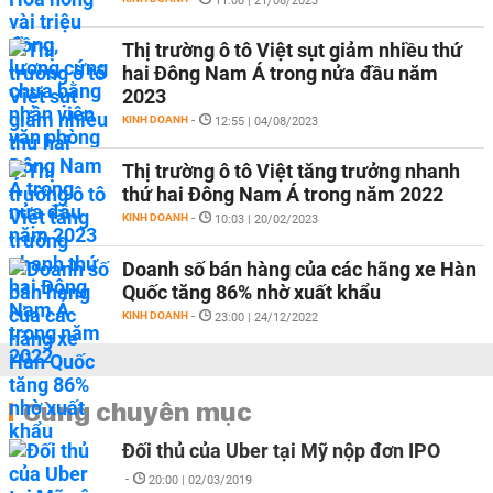
11:00 | 21/08/2023
Thị trường ô tô Việt sụt giảm nhiều thứ
hai Đông Nam Á trong nửa đầu năm
2023
KINH DOANH
-
12:55 | 04/08/2023
Thị trường ô tô Việt tăng trưởng nhanh
thứ hai Đông Nam Á trong năm 2022
KINH DOANH
-
10:03 | 20/02/2023
Doanh số bán hàng của các hãng xe Hàn
Quốc tăng 86% nhờ xuất khẩu
KINH DOANH
-
23:00 | 24/12/2022
Cùng chuyên mục
Đối thủ của Uber tại Mỹ nộp đơn IPO
-
20:00 | 02/03/2019