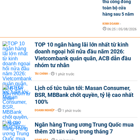
thủ công đóng
toàn bộ cửa
hàng sau 5 năm
KINH DOANH
-
06:25 | 05/08/2026
TOP 10 ngân hàng lãi lớn nhất từ kinh
doanh ngoại hối nửa đầu năm 2026:
Vietcombank quán quân, ACB dẫn đầu
nhóm tư nhân
TÀI CHÍNH
-
1 phút trước
Lịch cổ tức tuần tới: Masan Consumer,
BSR, MBBank chốt quyền, tỷ lệ cao nhất
100%
DOANH NGHIỆP
-
1 phút trước
Ngân hàng Trung ương Trung Quốc mua
thêm 20 tấn vàng trong tháng 7
HÀNG HÓA