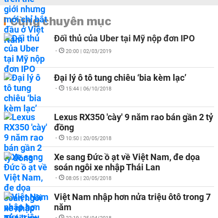
Cùng chuyên mục
Đối thủ của Uber tại Mỹ nộp đơn IPO
-
20:00 | 02/03/2019
Đại lý ô tô tung chiêu ‘bia kèm lạc’
-
15:44 | 06/10/2018
Lexus RX350 'cày' 9 năm rao bán gần 2 tỷ
đồng
-
10:50 | 20/05/2018
Xe sang Đức ồ ạt về Việt Nam, đe dọa
soán ngôi xe nhập Thái Lan
-
08:05 | 20/05/2018
Việt Nam nhập hơn nửa triệu ôtô trong 7
năm
-