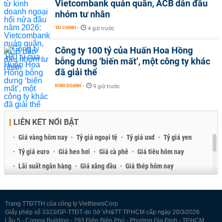
Vietcombank quán quân, ACB dẫn đầu
nhóm tư nhân
TÀI CHÍNH
-
4 giờ trước
Công ty 100 tỷ của Huấn Hoa Hồng
bỗng dưng ‘biến mất’, một công ty khác
đã giải thể
KINH DOANH
-
9 giờ trước
LIÊN KẾT NỔI BẬT
Giá vàng hôm nay
Tỷ giá ngoại tệ
Tỷ giá usd
Tỷ giá yen
Tỷ giá euro
Giá heo hơi
Giá cà phê
Giá tiêu hôm nay
Lãi suất ngân hàng
Giá xăng dầu
Giá thép hôm nay
Giá sầu riêng
Giá thịt heo
Giá gạo
Giá cao su
Best Retail Brokers
Diễn đàn đầu tư Việt Nam 2026
Trang TTĐTTH của công ty VietNewsCorp
Giấy phép số 3323/GP-TTĐT do Sở VH&TT TP.HCM cấp ngày 20/3/2026
Lầu 5 - Compa Building - 293 Điện Biên Phủ - Phường Gia Định - TP.HCM