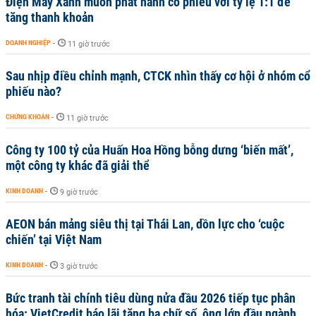
Điện Máy Xanh muốn phát hành cổ phiếu với tỷ lệ 1:1 để
tăng thanh khoản
DOANH NGHIỆP
-
11 giờ trước
Sau nhịp điều chỉnh mạnh, CTCK nhìn thấy cơ hội ở nhóm cổ
phiếu nào?
CHỨNG KHOÁN
-
11 giờ trước
Công ty 100 tỷ của Huấn Hoa Hồng bỗng dưng ‘biến mất’,
một công ty khác đã giải thể
KINH DOANH
-
9 giờ trước
AEON bán mảng siêu thị tại Thái Lan, dồn lực cho ‘cuộc
chiến’ tại Việt Nam
KINH DOANH
-
3 giờ trước
Bức tranh tài chính tiêu dùng nửa đầu 2026 tiếp tục phân
hóa: VietCredit báo lãi tăng ba chữ số, ông lớn đầu ngành