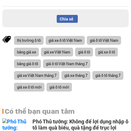
Chia sẻ
thị trường ô tô
giá xe ô tô Việt Nam
giá ô tô Việt Nam
bảng giá xe
giá xe Việt Nam
giá ô tô
giá xe ô tô
bảng giá ô tô
giá ô tô Việt Nam tháng 7
giá xe Việt Nam tháng 7
giá xe tháng 7
giá ô tô tháng 7
giá xe ô tô mới
giá ô tô mới
Có thể bạn quan tâm
Phó Thủ tướng: Không để lợi dụng nhập ô
tô làm quà biếu, quà tặng để trục lợi