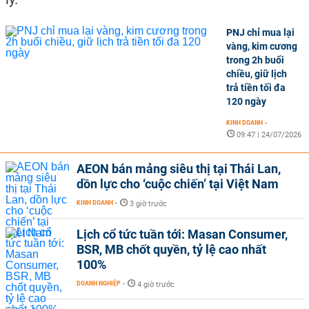
PNJ chỉ mua lại
vàng, kim cương
trong 2h buổi
chiều, giữ lịch
trả tiền tối đa
120 ngày
KINH DOANH
-
09:47 | 24/07/2026
AEON bán mảng siêu thị tại Thái Lan,
dồn lực cho ‘cuộc chiến’ tại Việt Nam
KINH DOANH
-
3 giờ trước
Lịch cổ tức tuần tới: Masan Consumer,
BSR, MB chốt quyền, tỷ lệ cao nhất
100%
DOANH NGHIỆP
-
4 giờ trước