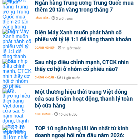
Ngân hàng Trung ương Trung Quốc mua
thêm 20 tấn vàng trong tháng 7
HÀNG HÓA
-
3 giờ trước
Điện Máy Xanh muốn phát hành cổ
phiếu với tỷ lệ 1:1 để tăng thanh khoản
DOANH NGHIỆP
-
11 giờ trước
Sau nhịp điều chỉnh mạnh, CTCK nhìn
thấy cơ hội ở nhóm cổ phiếu nào?
CHỨNG KHOÁN
-
11 giờ trước
Một thương hiệu thời trang Việt đóng
cửa sau 5 năm hoạt động, thanh lý toàn
bộ cửa hàng
KINH DOANH
-
10 giờ trước
TOP 10 ngân hàng lãi lớn nhất từ kinh
doanh ngoại hối nửa đầu năm 2026: