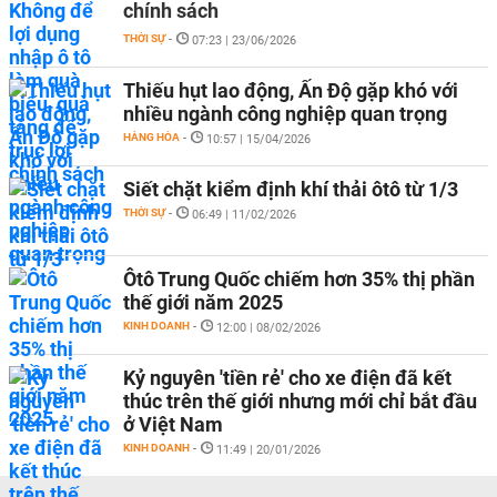
chính sách
THỜI SỰ
-
07:23 | 23/06/2026
Thiếu hụt lao động, Ấn Độ gặp khó với
nhiều ngành công nghiệp quan trọng
HÀNG HÓA
-
10:57 | 15/04/2026
Siết chặt kiểm định khí thải ôtô từ 1/3
THỜI SỰ
-
06:49 | 11/02/2026
Ôtô Trung Quốc chiếm hơn 35% thị phần
thế giới năm 2025
KINH DOANH
-
12:00 | 08/02/2026
Kỷ nguyên 'tiền rẻ' cho xe điện đã kết
thúc trên thế giới nhưng mới chỉ bắt đầu
ở Việt Nam
KINH DOANH
-
11:49 | 20/01/2026