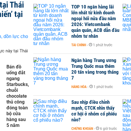
tại Thái
TOP 10 ngân hàng lãi
iến’ tại
lớn nhất từ kinh doanh
ngoại hối nửa đầu năm
2026: Vietcombank
quán quân, ACB dẫn đầu
nhóm tư nhân
TÀI CHÍNH
-
1 phút trước
ực này tại Thái
Ngân hàng Trung ương
Trung Quốc mua thêm
Bán đồ
20 tấn vàng trong tháng
uống đắt
7
ngang
Starbucks,
HÀNG HÓA
-
1 phút trước
chuỗi
chocolate
thủ công
Sau nhịp điều chỉnh
đóng toàn
mạnh, CTCK nhìn thấy
bộ cửa
cơ hội ở nhóm cổ phiếu
hàng sau
nào?
5 năm
CHỨNG KHOÁN
-
6 giờ trước