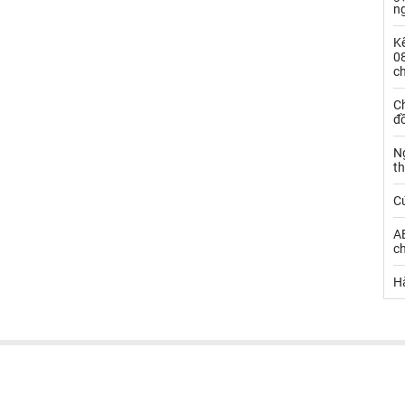
n
Kế
0
c
Ch
đ
N
t
C
AE
ch
Hà