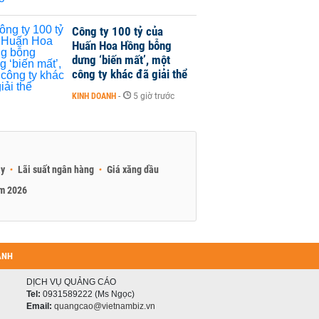
Công ty 100 tỷ của
Huấn Hoa Hồng bỗng
dưng ‘biến mất’, một
công ty khác đã giải thể
KINH DOANH
-
5 giờ trước
ay
Lãi suất ngân hàng
Giá xăng dầu
am 2026
ANH
DỊCH VỤ QUẢNG CÁO
Tel:
0931589222 (Ms Ngọc)
Email:
quangcao@vietnambiz.vn