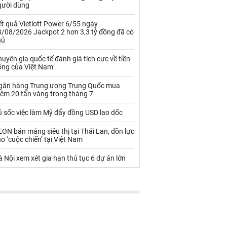
Palladium
Phân bón
gười dùng
Rau - Củ -Quả
Sắt thép
t quả Vietlott Power 6/55 ngày
8/08/2026 Jackpot 2 hơn 3,3 tỷ đồng đã có
hủ
Sữa
uyên gia quốc tế đánh giá tích cực về tiền
ồng của Việt Nam
Than
Thức ăn chăn nuôi
gân hàng Trung ương Trung Quốc mua
Thủy hải sản khác
Tôm
hêm 20 tấn vàng trong tháng 7
Vàng
ú sốc việc làm Mỹ đẩy đồng USD lao dốc
ON bán mảng siêu thị tại Thái Lan, dồn lực
VLXD khác
Xăng dầu
o ‘cuộc chiến’ tại Việt Nam
Xi măng - Clynker
 Nội xem xét gia hạn thủ tục 6 dự án lớn