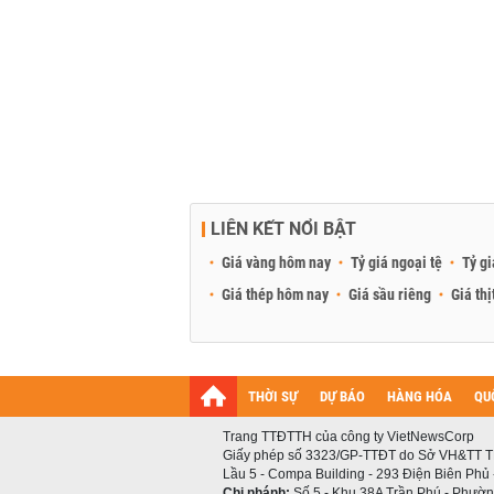
LIÊN KẾT NỔI BẬT
Giá vàng hôm nay
Tỷ giá ngoại tệ
Tỷ gi
Giá thép hôm nay
Giá sầu riêng
Giá thị
THỜI SỰ
DỰ BÁO
HÀNG HÓA
QU
Trang TTĐTTH của công ty VietNewsCorp
Giấy phép số 3323/GP-TTĐT do Sở VH&TT T
Lầu 5 - Compa Building - 293 Điện Biên Phủ
Chi nhánh:
Số 5 - Khu 38A Trần Phú - Phường