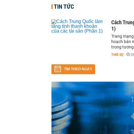
TIN TỨC
Cách Trung
1)
Trang mạng 
hoạch bán n
trong tương 
THỜI SỰ
-
0
TÌM THEO NGÀY