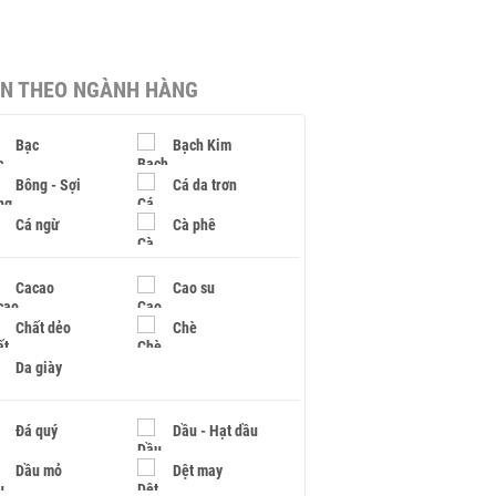
IN THEO NGÀNH HÀNG
Bạc
Bạch Kim
Bông - Sợi
Cá da trơn
Cá ngừ
Cà phê
Cacao
Cao su
Chất dẻo
Chè
Da giày
Đá quý
Dầu - Hạt dầu
Dầu mỏ
Dệt may