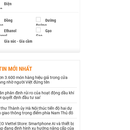
Điện
Đồng
Đường
Ethanol
Gạo
Gia súc - Gia cầm
Giấy
Gỗ
TIN MỚI NHẤT
Hạt điều
Hồ tiêu - Hạt tiêu
ơn 3.600 món hàng hiệu giả trong cửa
Khí đốt
àng nhờ người Việt đứng tên
ần phân định rủi ro của hoạt động dầu khí
Kim loại khác
Mắc ca
i quyết định đầu tư sai'
Muối
Ngũ cốc
 thư Thành ủy Hà Nội thúc tiến độ hai dự
n giao thông trọng điểm phía Nam Thủ đô
Nhựa - Hạt nhựa
O Viettel Store: Smartphone AI và thiết bị
ập đang định hình xu hướng nâng cấp của