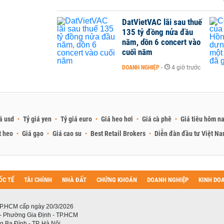
DatVietVAC lãi sau thuế
135 tỷ đồng nửa đầu
năm, dồn 6 concert vào
cuối năm
DOANH NGHIỆP
-
4 giờ trước
á usd
Tỷ giá yen
Tỷ giá euro
Giá heo hơi
Giá cà phê
Giá tiêu hôm n
t heo
Giá gạo
Giá cao su
Best Retail Brokers
Diễn đàn đầu tư Việt N
ỐC TẾ
TÀI CHÍNH
NHÀ ĐẤT
CHỨNG KHOÁN
DOANH NGHIỆP
KINH DO
P.HCM cấp ngày 20/3/2026
 - Phường Gia Định - TP.HCM
 Ba Đình - TP. Hà Nội