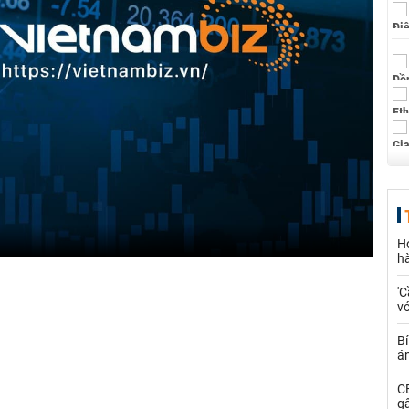
H
h
'C
vớ
Bí
á
CE
g