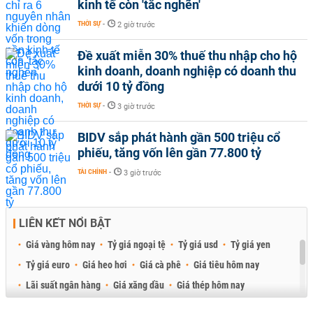
kinh tế còn 'tắc nghẽn'
THỜI SỰ
-
2 giờ trước
Đề xuất miễn 30% thuế thu nhập cho hộ
kinh doanh, doanh nghiệp có doanh thu
dưới 10 tỷ đồng
THỜI SỰ
-
3 giờ trước
BIDV sắp phát hành gần 500 triệu cổ
phiếu, tăng vốn lên gần 77.800 tỷ
TÀI CHÍNH
-
3 giờ trước
LIÊN KẾT NỔI BẬT
Giá vàng hôm nay
Tỷ giá ngoại tệ
Tỷ giá usd
Tỷ giá yen
Tỷ giá euro
Giá heo hơi
Giá cà phê
Giá tiêu hôm nay
Lãi suất ngân hàng
Giá xăng dầu
Giá thép hôm nay
Giá sầu riêng
Giá thịt heo
Giá gạo
Giá cao su