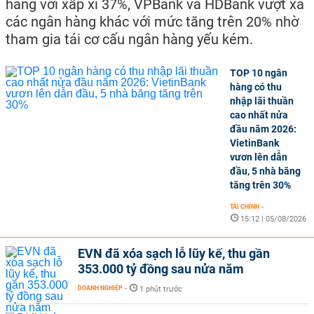
hàng với xấp xỉ 37%, VPBank và HDBank vượt xa
các ngân hàng khác với mức tăng trên 20% nhờ
tham gia tái cơ cấu ngân hàng yếu kém.
TOP 10 ngân
hàng có thu
nhập lãi thuần
cao nhất nửa
đầu năm 2026:
VietinBank
vươn lên dẫn
đầu, 5 nhà băng
tăng trên 30%
TÀI CHÍNH
-
15:12 | 05/08/2026
EVN đã xóa sạch lỗ lũy kế, thu gần
353.000 tỷ đồng sau nửa năm
DOANH NGHIỆP
-
1 phút trước