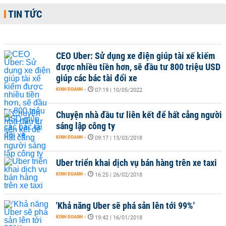
TIN TỨC
CEO Uber: Sử dụng xe điện giúp tài xế kiếm
được nhiều tiền hơn, sẽ đầu tư 800 triệu USD
giúp các bác tài đổi xe
KINH DOANH
-
07:19 | 10/05/2022
Chuyện nhà đầu tư liên kết để hất cẳng người
sáng lập công ty
KINH DOANH
-
09:17 | 13/03/2018
Uber triển khai dịch vụ bán hàng trên xe taxi
KINH DOANH
-
16:25 | 26/02/2018
'Khả năng Uber sẽ phá sản lên tới 99%'
KINH DOANH
-
19:42 | 16/01/2018