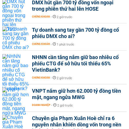
DMX hút gần 700 tỷ đồng vốn ngoại
trong phiên thứ hai lên HOSE
CHỨNG KHOÁN
-
2 giờ trước
Tự doanh sang tay gần 700 tỷ đồng cổ
phiếu DMX cho ai?
CHỨNG KHOÁN
-
1 phút trước
NHNN cần tăng nắm giữ bao nhiêu cổ
phiếu CTG để sở hữu tối thiểu 65%
VietinBank?
CHỨNG KHOÁN
-
2 giờ trước
VNPT nắm giữ hơn 62.000 tỷ đồng tiền
mặt, ngang ngửa MWG
DOANH NGHIỆP
-
2 giờ trước
Chuyên gia Phạm Xuân Hoè chỉ ra 6
nguyên nhân khiến dòng vốn trong nền