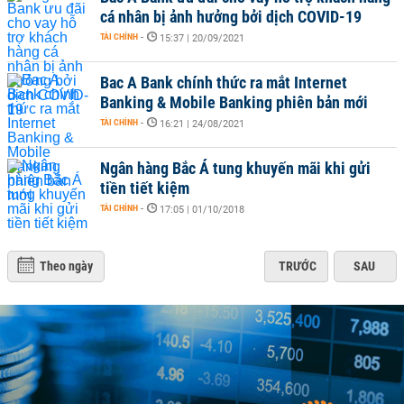
cá nhân bị ảnh hưởng bởi dịch COVID-19
TÀI CHÍNH
-
15:37 | 20/09/2021
Bac A Bank chính thức ra mắt Internet
Banking & Mobile Banking phiên bản mới
TÀI CHÍNH
-
16:21 | 24/08/2021
Ngân hàng Bắc Á tung khuyến mãi khi gửi
tiền tiết kiệm
TÀI CHÍNH
-
17:05 | 01/10/2018
Theo ngày
TRƯỚC
SAU