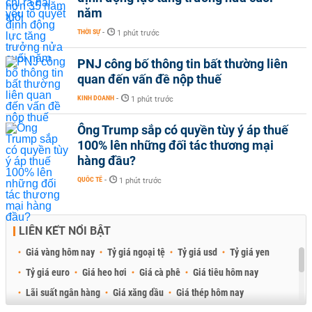
năm
THỜI SỰ
-
1 phút trước
PNJ công bố thông tin bất thường liên
quan đến vấn đề nộp thuế
KINH DOANH
-
1 phút trước
Ông Trump sắp có quyền tùy ý áp thuế
100% lên những đối tác thương mại
hàng đầu?
QUỐC TẾ
-
1 phút trước
LIÊN KẾT NỔI BẬT
Giá vàng hôm nay
Tỷ giá ngoại tệ
Tỷ giá usd
Tỷ giá yen
Tỷ giá euro
Giá heo hơi
Giá cà phê
Giá tiêu hôm nay
Lãi suất ngân hàng
Giá xăng dầu
Giá thép hôm nay