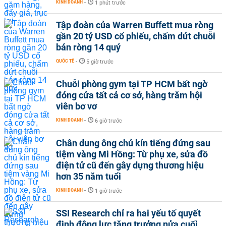
KINH DOANH
-
1 phút trước
Tập đoàn của Warren Buffett mua ròng
gần 20 tỷ USD cổ phiếu, chấm dứt chuỗi
bán ròng 14 quý
QUỐC TẾ
-
5 giờ trước
Chuỗi phòng gym tại TP HCM bất ngờ
đóng cửa tất cả cơ sở, hàng trăm hội
viên bơ vơ
KINH DOANH
-
6 giờ trước
Chân dung ông chủ kín tiếng đứng sau
tiệm vàng Mi Hồng: Từ phụ xe, sửa đồ
điện tử cũ đến gây dựng thương hiệu
hơn 35 năm tuổi
KINH DOANH
-
1 giờ trước
SSI Research chỉ ra hai yếu tố quyết
định động lực tăng trưởng nửa cuối