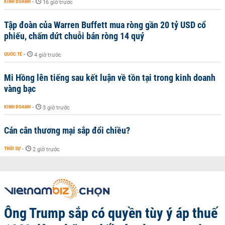
KINH DOANH
-
16 giờ trước
Tập đoàn của Warren Buffett mua ròng gần 20 tỷ USD cổ
phiếu, chấm dứt chuỗi bán ròng 14 quý
QUỐC TẾ
-
4 giờ trước
Mi Hồng lên tiếng sau kết luận về tồn tại trong kinh doanh
vàng bạc
KINH DOANH
-
3 giờ trước
Cán cân thương mại sắp đổi chiều?
THỜI SỰ
-
2 giờ trước
Ông Trump sắp có quyền tùy ý áp thuế