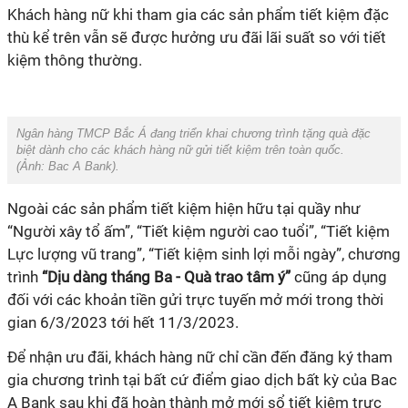
Khách hàng nữ khi tham gia các sản phẩm tiết kiệm đặc
thù kể trên vẫn sẽ được hưởng ưu đãi lãi suất so với tiết
kiệm thông thường.
Ngân hàng TMCP Bắc Á đang triển khai chương trình tặng quà đặc
biệt dành cho các khách hàng nữ gửi tiết kiệm trên toàn quốc.
(Ảnh:
Bac A Bank
).
Ngoài các sản phẩm tiết kiệm hiện hữu tại quầy như
“Người xây tổ ấm”, “Tiết kiệm người cao tuổi”, “Tiết kiệm
Lực lượng vũ trang”, “Tiết kiệm sinh lợi mỗi ngày”, chương
trình
“Dịu dàng tháng Ba - Quà trao tâm ý”
cũng áp dụng
đối với các khoản tiền gửi trực tuyến mở mới trong thời
gian 6/3/2023 tới hết 11/3/2023.
Để nhận ưu đãi, khách hàng nữ chỉ cần đến đăng ký tham
gia chương trình tại bất cứ điểm giao dịch bất kỳ của Bac
A Bank sau khi đã hoàn thành mở mới sổ tiết kiệm trực