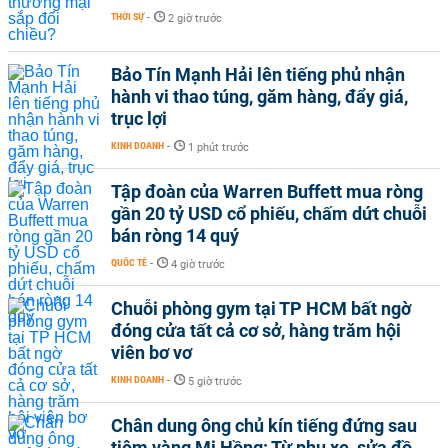
THỜI SỰ
-
2 giờ trước
Bảo Tín Mạnh Hải lên tiếng phủ nhận
hành vi thao túng, găm hàng, đẩy giá,
trục lợi
KINH DOANH
-
1 phút trước
Tập đoàn của Warren Buffett mua ròng
gần 20 tỷ USD cổ phiếu, chấm dứt chuỗi
bán ròng 14 quý
QUỐC TẾ
-
4 giờ trước
Chuỗi phòng gym tại TP HCM bất ngờ
đóng cửa tất cả cơ sở, hàng trăm hội
viên bơ vơ
KINH DOANH
-
5 giờ trước
Chân dung ông chủ kín tiếng đứng sau
tiệm vàng Mi Hồng: Từ phụ xe, sửa đồ