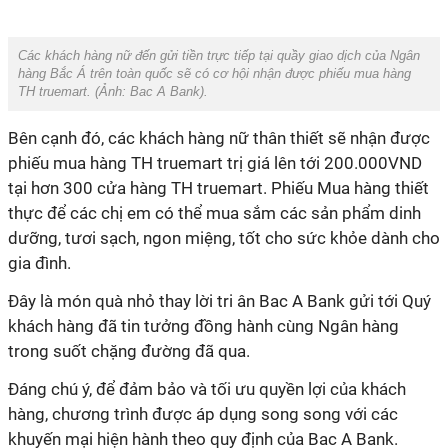
Các khách hàng nữ đến gửi tiền trực tiếp tại quầy giao dịch của Ngân
hàng Bắc Á trên toàn quốc sẽ có cơ hội nhận được phiếu mua hàng
TH truemart. (Ảnh:
Bac A Bank
).
Bên cạnh đó, các khách hàng nữ thân thiết sẽ nhận được
phiếu mua hàng TH truemart trị giá lên tới 200.000VND
tại hơn 300 cửa hàng TH truemart. Phiếu Mua hàng thiết
thực để các chị em có thể mua sắm các sản phẩm dinh
dưỡng, tươi sạch, ngon miệng, tốt cho sức khỏe dành cho
gia đình.
Đây là món quà nhỏ thay lời tri ân Bac A Bank gửi tới Quý
khách hàng đã tin tưởng đồng hành cùng Ngân hàng
trong suốt chặng đường đã qua.
Đáng chú ý, để đảm bảo và tối ưu quyền lợi của khách
hàng, chương trình được áp dụng song song với các
khuyến mại hiện hành theo quy định của Bac A Bank.