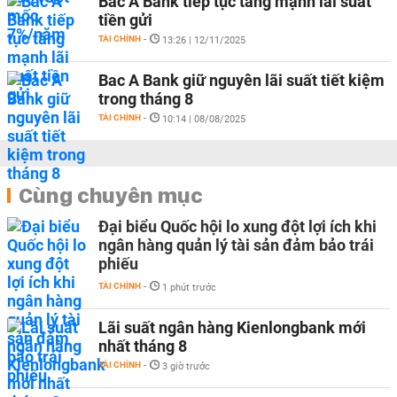
Bac A Bank tiếp tục tăng mạnh lãi suất
tiền gửi
TÀI CHÍNH
-
13:26 | 12/11/2025
Bac A Bank giữ nguyên lãi suất tiết kiệm
trong tháng 8
TÀI CHÍNH
-
10:14 | 08/08/2025
Cùng chuyên mục
Đại biểu Quốc hội lo xung đột lợi ích khi
ngân hàng quản lý tài sản đảm bảo trái
phiếu
TÀI CHÍNH
-
1 phút trước
Lãi suất ngân hàng Kienlongbank mới
nhất tháng 8
TÀI CHÍNH
-
3 giờ trước