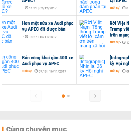
APEC?
tại
-
THỜI 
11:31 | 02/12/2017
Hơn một nửa xe Audi phục
Rời
vụ APEC đã được bán
Tru
trê
-
13:27 | 16/11/2017
THỜI 
Bán công khai gần 400 xe
[Inf
Audi phục vụ APEC
kỳ 
THỜI SỰ
-
THỜI 
07:18 | 16/11/2017
Cùng chuyên mục