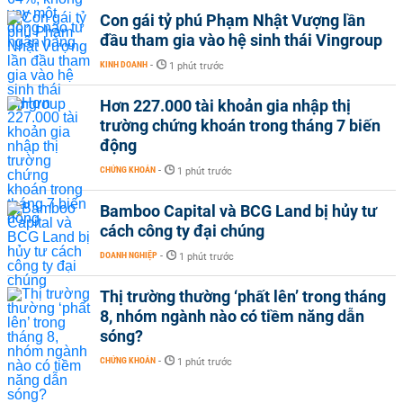
Con gái tỷ phú Phạm Nhật Vượng lần
đầu tham gia vào hệ sinh thái Vingroup
KINH DOANH
-
1 phút trước
Hơn 227.000 tài khoản gia nhập thị
trường chứng khoán trong tháng 7 biến
động
CHỨNG KHOÁN
-
1 phút trước
Bamboo Capital và BCG Land bị hủy tư
cách công ty đại chúng
DOANH NGHIỆP
-
1 phút trước
Thị trường thường ‘phất lên’ trong tháng
8, nhóm ngành nào có tiềm năng dẫn
sóng?
CHỨNG KHOÁN
-
1 phút trước