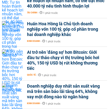
kế hoạch lợi nhuận năm, có thể đạt mốc
40.000 tỷ nếu tình hình thuận lợi
TÀI CHÍNH
-
1 phút trước
Huấn Hoa Hồng là Chủ tịch doanh
nghiệp vốn 100 tỷ, góp cổ phần trong
hai doanh nghiệp khác
KINH DOANH
-
1 phút trước
AI trở nên 'đáng sợ' hơn Bitcoin: Giới
đầu tư tháo chạy vì thị trường bốc hơi
40%, 150 tỷ USD bị rút không thương
tiếc
QUỐC TẾ
-
1 phút trước
Doanh nghiệp duy nhất sản xuất vàng
mã trên sàn báo lãi tăng 64%, không
vay một đồng nào từ ngân hàng
KINH DOANH
-
1 phút trước