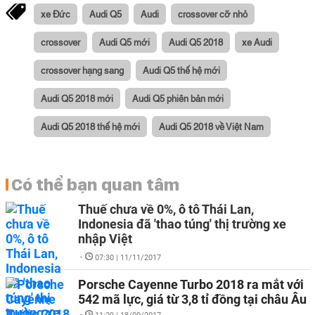
xe Đức
Audi Q5
Audi
crossover cỡ nhỏ
crossover
Audi Q5 mới
Audi Q5 2018
xe Audi
crossover hạng sang
Audi Q5 thế hệ mới
Audi Q5 2018 mới
Audi Q5 phiên bản mới
Audi Q5 2018 thế hệ mới
Audi Q5 2018 về Việt Nam
Có thể bạn quan tâm
Thuế chưa về 0%, ô tô Thái Lan,
Indonesia đã 'thao túng' thị trường xe
nhập Việt
-
07:30 | 11/11/2017
Porsche Cayenne Turbo 2018 ra mắt với
542 mã lực, giá từ 3,8 tỉ đồng tại châu Âu
-