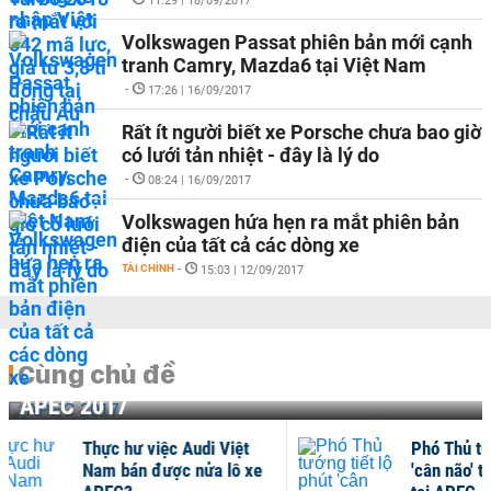
11:29 | 18/09/2017
Volkswagen Passat phiên bản mới cạnh
tranh Camry, Mazda6 tại Việt Nam
-
17:26 | 16/09/2017
Rất ít người biết xe Porsche chưa bao giờ
có lưới tản nhiệt - đây là lý do
-
08:24 | 16/09/2017
Volkswagen hứa hẹn ra mắt phiên bản
điện của tất cả các dòng xe
TÀI CHÍNH
-
15:03 | 12/09/2017
Cùng chủ đề
APEC 2017
Thực hư việc Audi Việt
Phó 
Nam bán được nửa lô xe
'câ