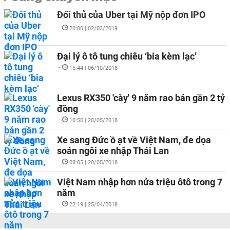
Đối thủ của Uber tại Mỹ nộp đơn IPO
-
20:00 | 02/03/2019
Đại lý ô tô tung chiêu ‘bia kèm lạc’
-
15:44 | 06/10/2018
Lexus RX350 'cày' 9 năm rao bán gần 2 tỷ
đồng
-
10:50 | 20/05/2018
Xe sang Đức ồ ạt về Việt Nam, đe dọa
soán ngôi xe nhập Thái Lan
-
08:05 | 20/05/2018
Việt Nam nhập hơn nửa triệu ôtô trong 7
năm
-
22:19 | 25/04/2018