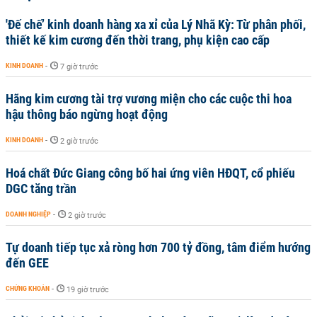
'Đế chế’ kinh doanh hàng xa xỉ của Lý Nhã Kỳ: Từ phân phối,
thiết kế kim cương đến thời trang, phụ kiện cao cấp
KINH DOANH
-
7 giờ trước
Hãng kim cương tài trợ vương miện cho các cuộc thi hoa
hậu thông báo ngừng hoạt động
KINH DOANH
-
2 giờ trước
Hoá chất Đức Giang công bố hai ứng viên HĐQT, cổ phiếu
DGC tăng trần
DOANH NGHIỆP
-
2 giờ trước
Tự doanh tiếp tục xả ròng hơn 700 tỷ đồng, tâm điểm hướng
đến GEE
CHỨNG KHOÁN
-
19 giờ trước