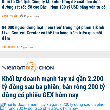
Khởi tố Chủ tịch Công ty Mekolor từng đề xuất làm dự án
đường sắt tốc độ cao Bắc - Nam 100 tỷ USD bằng vốn tự có
DOANH NGHIỆP
-
42 phút trước
84.000 người đồng loạt ‘ném tiền’ trong một phiên TikTok
Live, Content Creator có thể thu hàng trăm triệu qua một
đêm
KINH DOANH
-
3 giờ trước
Khối tự doanh mạnh tay xả gần 2.200
tỷ đồng sau ba phiên, bán ròng 200 tỷ
đồng cổ phiếu GEX hôm nay