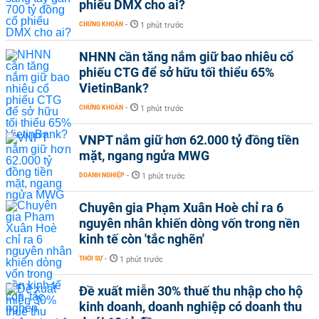
phiếu DMX cho ai?
CHỨNG KHOÁN
-
1 phút trước
NHNN cần tăng nắm giữ bao nhiêu cổ
phiếu CTG để sở hữu tối thiểu 65%
VietinBank?
CHỨNG KHOÁN
-
1 phút trước
VNPT nắm giữ hơn 62.000 tỷ đồng tiền
mặt, ngang ngửa MWG
DOANH NGHIỆP
-
1 phút trước
Chuyên gia Phạm Xuân Hoè chỉ ra 6
nguyên nhân khiến dòng vốn trong nền
kinh tế còn 'tắc nghẽn'
THỜI SỰ
-
1 phút trước
Đề xuất miễn 30% thuế thu nhập cho hộ
kinh doanh, doanh nghiệp có doanh thu