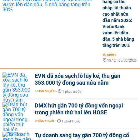
hàng có thu
nhập lãi thuần
cao nhất nửa
đầu năm 2026:
VietinBank
vươn lên dẫn
đầu, 5 nhà băng
tăng trên 30%
TÀI CHÍNH
-
15:12 | 05/08/2026
EVN đã xóa sạch lỗ lũy kế, thu gần
353.000 tỷ đồng sau nửa năm
DOANH NGHIỆP
-
1 phút trước
DMX hút gần 700 tỷ đồng vốn ngoại
trong phiên thứ hai lên HOSE
CHỨNG KHOÁN
-
1 phút trước
Tự doanh sang tay gần 700 tỷ đồng cổ