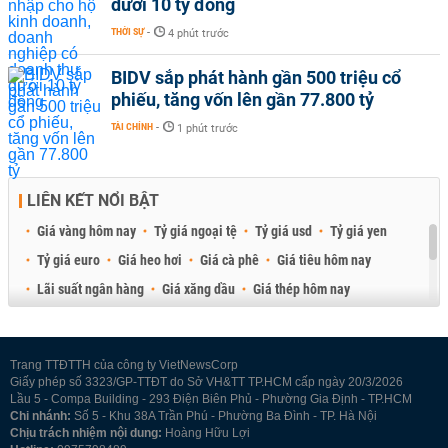
dưới 10 tỷ đồng
THỜI SỰ
-
4 phút trước
BIDV sắp phát hành gần 500 triệu cổ
phiếu, tăng vốn lên gần 77.800 tỷ
TÀI CHÍNH
-
1 phút trước
LIÊN KẾT NỔI BẬT
Giá vàng hôm nay
Tỷ giá ngoại tệ
Tỷ giá usd
Tỷ giá yen
Tỷ giá euro
Giá heo hơi
Giá cà phê
Giá tiêu hôm nay
Lãi suất ngân hàng
Giá xăng dầu
Giá thép hôm nay
Giá sầu riêng
Giá thịt heo
Giá gạo
Giá cao su
Best Retail Brokers
Diễn đàn đầu tư Việt Nam 2026
Trang TTĐTTH của công ty VietNewsCorp
Giấy phép số 3323/GP-TTĐT do Sở VH&TT TP.HCM cấp ngày 20/3/2026
Lầu 5 - Compa Building - 293 Điện Biên Phủ - Phường Gia Định - TP.HCM
Chi nhánh:
Số 5 - Khu 38A Trần Phú - Phường Ba Đình - TP. Hà Nội
Chịu trách nhiệm nội dung:
Hoàng Hữu Lợi