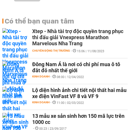
Có thể bạn quan tâm
Xtep - Nhà tài trợ độc quyền trang phục
thi đấu giải Vnexpress Marathon
Marvelous Nha Trang
CHUYỂN ĐỘNG THỊ TRƯỜNG
-
15:06 | 11/08/2023
Đông Nam Á là nơi có chi phí mua ô tô
đắt đỏ nhất thế giới
KINH DOANH
-
08:00 | 12/04/2022
Lộ diện hình ảnh chi tiết nội thất hai mẫu
xe điện VinFast VF 8 và VF 9
KINH DOANH
-
11:00 | 02/03/2022
13 mẫu xe sản sinh hơn 150 mã lực trên
1000 cc
-
00:23 | 23/09/2017