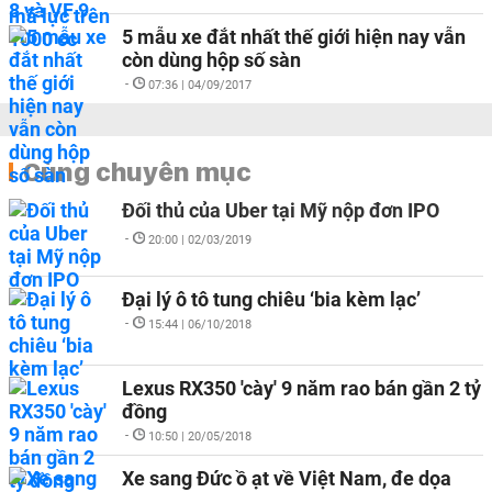
5 mẫu xe đắt nhất thế giới hiện nay vẫn
còn dùng hộp số sàn
-
07:36 | 04/09/2017
Cùng chuyên mục
Đối thủ của Uber tại Mỹ nộp đơn IPO
-
20:00 | 02/03/2019
Đại lý ô tô tung chiêu ‘bia kèm lạc’
-
15:44 | 06/10/2018
Lexus RX350 'cày' 9 năm rao bán gần 2 tỷ
đồng
-
10:50 | 20/05/2018
Xe sang Đức ồ ạt về Việt Nam, đe dọa