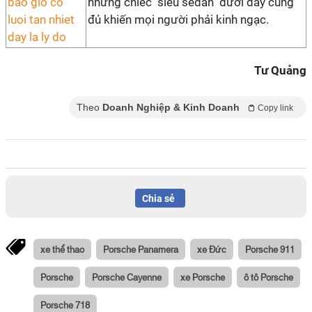
những chiếc "siêu sedan" dưới đây cũng
đủ khiến mọi người phải kinh ngạc.
Tư Quảng
Theo
Doanh Nghiệp & Kinh Doanh
Copy link
Chia sẻ
xe thể thao
Porsche Panamera
xe Đức
Porsche 911
Porsche
Porsche Cayenne
xe Porsche
ô tô Porsche
Porsche 718