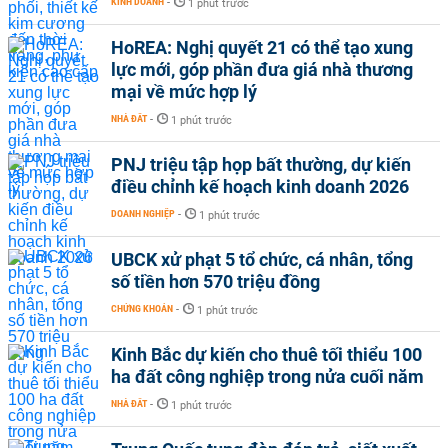
KINH DOANH
-
1 phút trước
HoREA: Nghị quyết 21 có thể tạo xung
lực mới, góp phần đưa giá nhà thương
mại về mức hợp lý
NHÀ ĐẤT
-
1 phút trước
PNJ triệu tập họp bất thường, dự kiến
điều chỉnh kế hoạch kinh doanh 2026
DOANH NGHIỆP
-
1 phút trước
UBCK xử phạt 5 tổ chức, cá nhân, tổng
số tiền hơn 570 triệu đồng
CHỨNG KHOÁN
-
1 phút trước
Kinh Bắc dự kiến cho thuê tối thiểu 100
ha đất công nghiệp trong nửa cuối năm
NHÀ ĐẤT
-
1 phút trước