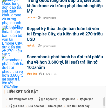
Trung Quốc tung đòn đáp trả, siết xuất
khẩu drone và trừng phạt doanh nghiệp
Mỹ
QUỐC TẾ
-
1 phút trước
Keppel ký thỏa thuận bán toàn bộ vốn
tại Empire City, dự kiến thu về 270 triệu
USD
NHÀ ĐẤT
-
1 phút trước
Sacombank phát hành ba đợt trái phiếu
thu về hơn 3.600 tỷ, lãi suất trả lên tới
10%/năm
TÀI CHÍNH
-
1 phút trước
LIÊN KẾT NỔI BẬT
Giá vàng hôm nay
Tỷ giá ngoại tệ
Tỷ giá usd
Tỷ giá yen
Tỷ giá euro
Giá heo hơi
Giá cà phê
Giá tiêu hôm nay