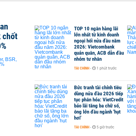
san
TOP 10 ngân hàng lãi
 chốt
lớn nhất từ kinh doanh
ngoại hối nửa đầu năm
0%
2026: Vietcombank
quán quân, ACB dẫn đầu
nhóm tư nhân
TÀI CHÍNH
-
1 phút trước
Bức tranh tài chính tiêu
dùng nửa đầu 2026 tiếp
tục phân hóa: VietCredit
báo lãi tăng ba chữ số,
ông lớn đầu ngành 'hụt
hơi'
TÀI CHÍNH
-
5 giờ trước