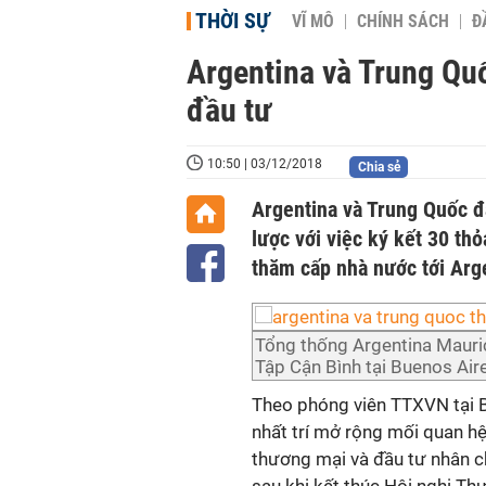
THỜI SỰ
VĨ MÔ
CHÍNH SÁCH
Đ
Argentina và Trung Qu
đầu tư
10:50 | 03/12/2018
Chia sẻ
Argentina và Trung Quốc đ
lược với việc ký kết 30 th
thăm cấp nhà nước tới Arge
Tổng thống Argentina Mauric
Tập Cận Bình tại Buenos A
Theo phóng viên TTXVN tại B
nhất trí mở rộng mối quan hệ
thương mại và đầu tư nhân c