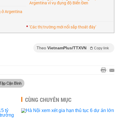
Argentina vì vụ đụng độ Biển Đen
 ở Argentina
'Các thị trường mới nổi sắp thoát đáy'
Theo
VietnamPlus/TTXVN
Copy link
Tập Cận Bình
CÙNG CHUYÊN MỤC