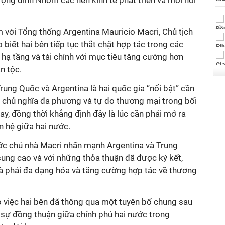
ượng đỉnh Nhóm các nền kinh tế phát triển và mới nổi
 với Tổng thống Argentina Mauricio Macri, Chủ tịch
biết hai bên tiếp tục thắt chặt hợp tác trong các
, hạ tầng và tài chính với mục tiêu tăng cường hơn
n tộc.
ung Quốc và Argentina là hai quốc gia “nổi bật” cần
y chủ nghĩa đa phương và tự do thương mại trong bối
ay, đồng thời khẳng định đây là lúc cần phải mở ra
n hệ giữa hai nước.
ớc chủ nhà Macri nhấn mạnh Argentina và Trung
sung cao và với những thỏa thuận đã được ký kết,
 là phải đa dạng hóa và tăng cường hợp tác về thương
 việc hai bên đã thông qua một tuyên bố chung sau
sự đồng thuận giữa chính phủ hai nước trong