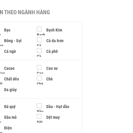
IN THEO NGÀNH HÀNG
Bạc
Bạch Kim
Bông - Sợi
Cá da trơn
Cá ngừ
Cà phê
Cacao
Cao su
Chất dẻo
Chè
Da giày
Đá quý
Dầu - Hạt dầu
Dầu mỏ
Dệt may
Điện