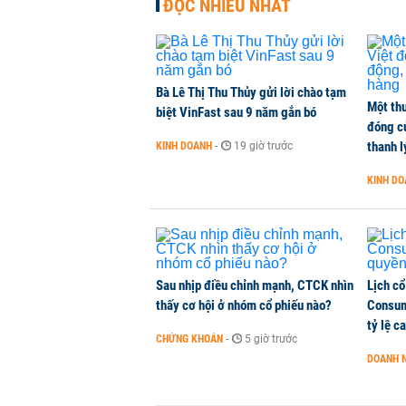
ĐỌC NHIỀU NHẤT
AEON bán mảng siêu thị tại Thái L
KINH DOANH
-
1 phút trước
Bà Lê Thị Thu Thủy gửi lời chào tạm
Một thư
Hà Nội xem xét gia hạn thủ tục 6 
biệt VinFast sau 9 năm gắn bó
đóng c
THỜI SỰ
-
1 phút trước
thanh l
KINH DOANH
-
19 giờ trước
KINH D
Lịch cổ tức tuần tới: Masan Cons
DOANH NGHIỆP
-
1 phút trước
Sau nhịp điều chỉnh mạnh, CTCK nhìn
Lịch cổ
thấy cơ hội ở nhóm cổ phiếu nào?
Consum
tỷ lệ c
CHỨNG KHOÁN
-
5 giờ trước
DOANH 