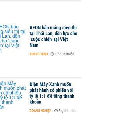
AEON bán mảng siêu thị
tại Thái Lan, dồn lực cho
‘cuộc chiến’ tại Việt
Nam
KINH DOANH
-
1 phút trước
Điện Máy Xanh muốn
phát hành cổ phiếu với
tỷ lệ 1:1 để tăng thanh
khoản
DOANH NGHIỆP
-
5 giờ trước