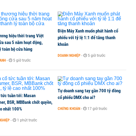
an, dồn lực cho ‘cuộc chiến’ tại Việt Nam
Điện Máy Xanh muốn phát hành cổ
ơng hiệu thời trang Việt
dự án lớn
phiếu với tỷ lệ 1:1 để tăng thanh
ửa sau 5 năm hoạt động,
khoản
ý toàn bộ cửa hàng
DOANH NGHIỆP
-
5 giờ trước
OANH
-
5 giờ trước
umer, BSR, MBBank chốt quyền, tỷ lệ cao nhất 100%
Tự doanh sang tay gần 700 tỷ đồng
 tức tuần tới: Masan
cổ phiếu DMX cho ai?
er, BSR, MBBank chốt quyền,
ao nhất 100%
CHỨNG KHOÁN
-
17 giờ trước
NGHIỆP
-
1 phút trước