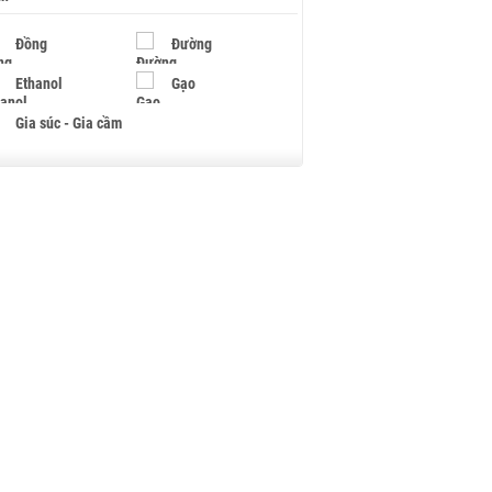
Đồng
Đường
Ethanol
Gạo
Gia súc - Gia cầm
Giấy
Gỗ
Hạt điều
Hồ tiêu - Hạt tiêu
Khí đốt
Kim loại khác
Mắc ca
Muối
Ngũ cốc
Nhựa - Hạt nhựa
Palladium
Phân bón