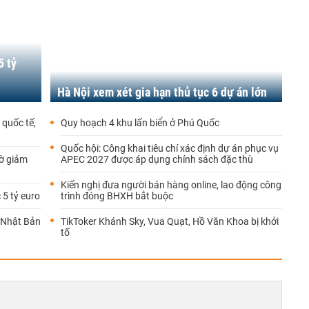
5 tỷ
ị
Hà Nội xem xét gia hạn thủ tục 6 dự án lớn
quốc tế,
Quy hoạch 4 khu lấn biển ở Phú Quốc
Quốc hội: Công khai tiêu chí xác định dự án phục vụ
ờ giảm
APEC 2027 được áp dụng chính sách đặc thù
Kiến nghị đưa người bán hàng online, lao động công
 5 tỷ euro
trình đóng BHXH bắt buộc
g Nhật Bản
TikToker Khánh Sky, Vua Quạt, Hồ Văn Khoa bị khởi
tố