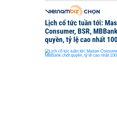
Lịch cổ tức tuần tới: Ma
Consumer, BSR, MBBank
quyền, tỷ lệ cao nhất 10