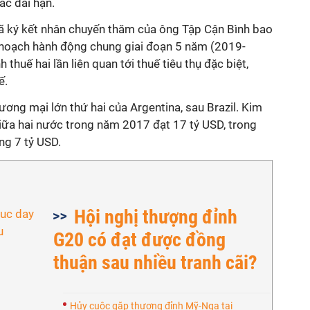
ác dài hạn.
ã ký kết nhân chuyến thăm của ông Tập Cận Bình bao
 hoạch hành động chung giai đoạn 5 năm (2019-
 thuế hai lần liên quan tới thuế tiêu thụ đặc biệt,
ế.
ương mại lớn thứ hai của Argentina, sau Brazil. Kim
iữa hai nước trong năm 2017 đạt 17 tỷ USD, trong
ng 7 tỷ USD.
Hội nghị thượng đỉnh
G20 có đạt được đồng
thuận sau nhiều tranh cãi?
Hủy cuộc gặp thượng đỉnh Mỹ-Nga tại