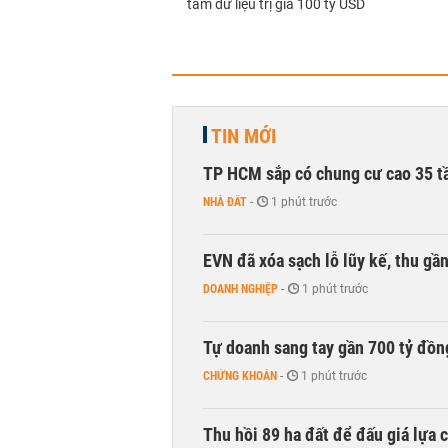
tâm dữ liệu trị giá 100 tỷ USD
TIN MỚI
TP HCM sắp có chung cư cao 35 tầ
NHÀ ĐẤT
-
1 phút trước
EVN đã xóa sạch lỗ lũy kế, thu g
DOANH NGHIỆP
-
1 phút trước
Tự doanh sang tay gần 700 tỷ đồn
CHỨNG KHOÁN
-
1 phút trước
Thu hồi 89 ha đất để đấu giá lựa 