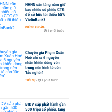
NHNN cần tăng nắm giữ
bao nhiêu cổ phiếu CTG
để sở hữu tối thiểu 65%
VietinBank?
CHỨNG KHOÁN
-
1 phút trước
Chuyên gia Phạm Xuân
Hoè chỉ ra 6 nguyên
nhân khiến dòng vốn
trong nền kinh tế còn
'tắc nghẽn'
THỜI SỰ
-
1 phút trước
BIDV sắp phát hành gần
500 triệu cổ phiếu, tăng