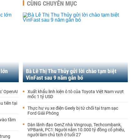
CÙNG CHUYÊN MỤC
 lớn
Bà Lê Thị Thu Thủy gửi lời chào tạm biệt
VinFast sau 9 năm gắn bó
ạc' OpenAI
Xuất khẩu linh kiện ô tô của Toyota Việt Nam vượt
mốc 1 tỷ USD
 tiên tại
Thực hư vụ xe điện Geely bị từ chối tại trạm sạc
Ford Giải Phóng
'vào tầm
Dàn lãnh đạo GenZ nhà Vingroup, Techcombank,
VPBank, PC1: Người nắm 10.000 tỷ đồng cổ phiếu,
người làm chủ tịch ở tuổi 27
 trung