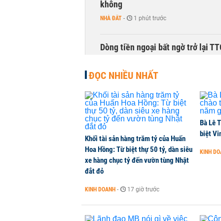
không
NHÀ ĐẤT
-
1 phút trước
Dòng tiền ngoại bất ngờ trở lại T
CHỨNG KHOÁN
-
1 phút trước
ĐỌC NHIỀU NHẤT
Kiến nghị đưa người bán hàng onl
THỜI SỰ
-
1 phút trước
Bà Lê T
TikToker Khánh Sky, Vua Quạt, Hồ
biệt Vi
Khối tài sản hàng trăm tỷ của Huấn
KINH DOANH
-
1 phút trước
Hoa Hồng: Từ biệt thự 50 tỷ, dàn siêu
KINH D
xe hàng chục tỷ đến vườn tùng Nhật
đắt đỏ
Tổng Giám đốc Chứng khoán EVS 
KINH DOANH
-
17 giờ trước
CHỨNG KHOÁN
-
1 phút trước