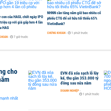
NHNN cần tăng nắm giữ bao nhiêu cổ
y con của HAGL chốt ngày IPO
phiếu CTG để sở hữu tối thiểu 65%
triệu cp với giá gấp hơn 4 lần
VietinBank?
ếu HAG
CHỨNG KHOÁN
-
1 phút trước
KHOÁN
-
7 giờ trước
ng cho
EVN đã xóa sạch lỗ lũy
 năm
kế, thu gần 353.000 tỷ
đồng sau nửa năm
DOANH NGHIỆP
-
1 phút trước