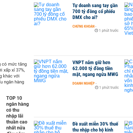
Tự doanh sang tay gần
700 tỷ đồng cổ phiếu
DMX cho ai?
CHỨNG KHOÁN
-
1 phút trước
VNPT nắm giữ hơn
g có mức tăng
62.000 tỷ đồng tiền
i xấp xỉ 37%,
mặt, ngang ngửa MWG
g khác với
ấu ngân hàng
DOANH NGHIỆP
-
1 phút trước
TOP 10
ngân hàng
có thu
nhập lãi
thuần cao
Đề xuất miễn 30% thuế
nhất nửa
thu nhập cho hộ kinh