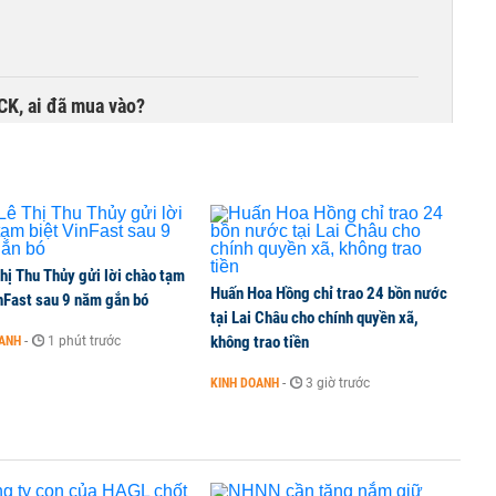
TCK, ai đã mua vào?
ine, lao động công trình đóng BHXH bắt buộc
hị Thu Thủy gửi lời chào tạm
Huấn Hoa Hồng chỉ trao 24 bồn nước
 Văn Khoa bị khởi tố
nFast sau 9 năm gắn bó
tại Lai Châu cho chính quyền xã,
không trao tiền
OANH
-
1 phút trước
KINH DOANH
-
3 giờ trước
xin từ nhiệm