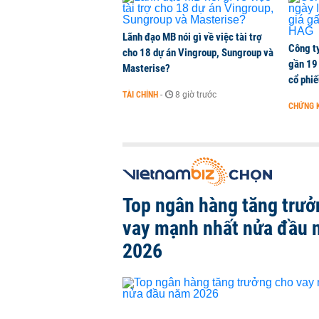
Lãnh đạo MB nói gì về việc tài trợ
Công t
cho 18 dự án Vingroup, Sungroup và
gần 19 
Masterise?
cổ phi
TÀI CHÍNH
-
8 giờ trước
CHỨNG 
Top ngân hàng tăng trưở
vay mạnh nhất nửa đầu
2026