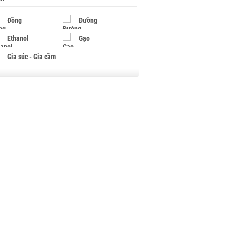
Đồng
Đường
Ethanol
Gạo
Gia súc - Gia cầm
Giấy
Gỗ
Hạt điều
Hồ tiêu - Hạt tiêu
Khí đốt
Kim loại khác
Mắc ca
Muối
Ngũ cốc
Nhựa - Hạt nhựa
Palladium
Phân bón