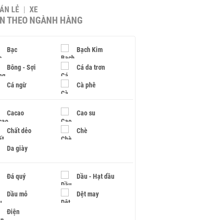
BÁN LẺ
XE
IN THEO NGÀNH HÀNG
Bạc
Bạch Kim
Bông - Sợi
Cá da trơn
Cá ngừ
Cà phê
Cacao
Cao su
Chất dẻo
Chè
Da giày
Đá quý
Dầu - Hạt dầu
Dầu mỏ
Dệt may
Điện