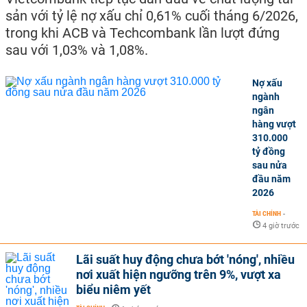
sản với tỷ lệ nợ xấu chỉ 0,61% cuối tháng 6/2026,
trong khi ACB và Techcombank lần lượt đứng
sau với 1,03% và 1,08%.
Nợ xấu
ngành
ngân
hàng vượt
310.000
tỷ đồng
sau nửa
đầu năm
2026
TÀI CHÍNH
-
4 giờ trước
Lãi suất huy động chưa bớt 'nóng', nhiều
nơi xuất hiện ngưỡng trên 9%, vượt xa
biểu niêm yết