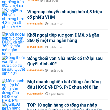
TÀI CHÍNH
-
1 phút trước
Vingroup chuyển nhượng hơn 4,8 triệu
cổ phiếu VHM
CHỨNG KHOÁN
-
1 phút trước
Khối ngoại tiếp tục gom DMX, xả gần
360 tỷ một mã ngân hàng
CHỨNG KHOÁN
-
1 phút trước
Sóng thoái vốn Nhà nước có trở lại sau
Quyết định 40?
CHỨNG KHOÁN
-
1 phút trước
Một doanh nghiệp bất động sản đứng
đầu HOSE về EPS, P/E chưa tới 8 lần
DOANH NGHIỆP
-
1 phút trước
TOP 10 ngân hàng có tổng thu nhập