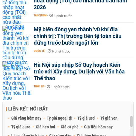
hoạt động (TOI) cao nhất nửa đầu năm
2026
TÀI CHÍNH
-
1 phút trước
Mỹ biến đồng yen thành 'vũ khí địa
chính trị': Thị trường tiền tệ toàn cầu
đứng trước bước ngoặt lớn
QUỐC TẾ
-
6 phút trước
Hà Nội sáp nhập Sở Quy hoạch Kiến
trúc với Xây dựng, Du lịch với Văn hóa
Thể thao
THỜI SỰ
-
1 phút trước
LIÊN KẾT NỔI BẬT
Giá vàng hôm nay
Tỷ giá ngoại tệ
Tỷ giá usd
Tỷ giá yen
Tỷ giá euro
Giá heo hơi
Giá cà phê
Giá tiêu hôm nay
Lãi suất ngân hàng
Giá xăng dầu
Giá thép hôm nay