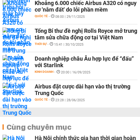
Khoảng 6.000 chiếc Airbus A320 có nguy
cơ 'nằm đất' do lỗi phần mềm
QUỐC TẾ
-
08:00 | 29/11/2025
Tổng Bí thư đề nghị Rolls Royce mở trung
tâm sửa chữa động cơ tại Việt Nam
THỜI SỰ
-
15:41 | 30/10/2025
Doanh nghiệp châu Âu hợp lực để “đấu”
với Starlink
KINH DOANH
-
20:00 | 16/09/2025
Airbus đặt cược dài hạn vào thị trường
Trung Quốc
QUỐC TẾ
-
23:28 | 28/06/2025
Cùng chuyên mục
Hà Nội chính thức gia hạn thời gian hoàn