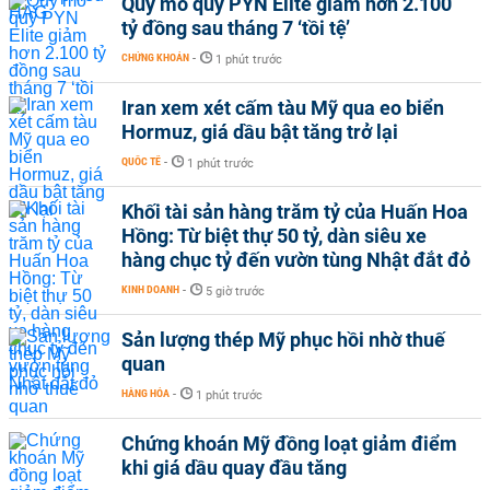
Quy mô quỹ PYN Elite giảm hơn 2.100
tỷ đồng sau tháng 7 ‘tồi tệ’
CHỨNG KHOÁN
-
1 phút trước
Iran xem xét cấm tàu Mỹ qua eo biển
Hormuz, giá dầu bật tăng trở lại
QUỐC TẾ
-
1 phút trước
Khối tài sản hàng trăm tỷ của Huấn Hoa
Hồng: Từ biệt thự 50 tỷ, dàn siêu xe
hàng chục tỷ đến vườn tùng Nhật đắt đỏ
KINH DOANH
-
5 giờ trước
Sản lượng thép Mỹ phục hồi nhờ thuế
quan
HÀNG HÓA
-
1 phút trước
Chứng khoán Mỹ đồng loạt giảm điểm
khi giá dầu quay đầu tăng