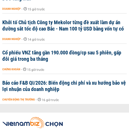
DOANH NGHIỆP
-
15 giờ trước
Khởi tố Chủ tịch Công ty Mekolor từng đề xuất làm dự án
đường sắt tốc độ cao Bắc - Nam 100 tỷ USD bằng vốn tự có
DOANH NGHIỆP
-
14 giờ trước
Cổ phiếu VNZ tăng gần 190.000 đồng/cp sau 5 phiên, gấp
đôi giá trong ba tháng
CHỨNG KHOÁN
-
15 giờ trước
Báo cáo F&B QI/2026: Biến động chi phí và xu hướng bảo vệ
lợi nhuận của doanh nghiệp
CHUYỂN ĐỘNG THỊ TRƯỜNG
-
16 giờ trước