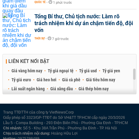
QUỐC TẾ
-
1 phút trước
Tổng Bí thư, Chủ tịch nước: Làm rõ
trách nhiệm khi dự án chậm tiến độ, đội
vốn
THỜI SỰ
-
7 giờ trước
LIÊN KẾT NỔI BẬT
Giá vàng hôm nay
Tỷ giá ngoại tệ
Tỷ giá usd
Tỷ giá yen
Tỷ giá euro
Giá heo hơi
Giá cà phê
Giá tiêu hôm nay
Lãi suất ngân hàng
Giá xăng dầu
Giá thép hôm nay
Giá sầu riêng
Giá thịt heo
Giá gạo
Giá cao su
Best Retail Brokers
Diễn đàn đầu tư Việt Nam 2026
Trang TTĐTTH của công ty VietNewsCorp
Giấy phép số 3323/GP-TTĐT do Sở VH&TT TP.HCM cấp ngày 20/3/2026
Lầu 5 - Compa Building - 293 Điện Biên Phủ - Phường Gia Định - TP.HCM
Chi nhánh:
Số 5 - Khu 38A Trần Phú - Phường Ba Đình - TP. Hà Nội
Chịu trách nhiệm nội dung:
Hoàng Hữu Lợi
Hotline:
0975798489