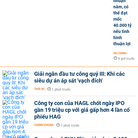
nhuận
năm, có
thể đạt
mốc
40.000 tỷ
nếu tình
hình
thuận lợi
TÀI CHÍNH
-
9 giờ trước
Giải ngân đầu tư công quý III: Khi các
siêu dự án áp sát 'vạch đích'
THỜI SỰ
-
1 phút trước
Công ty con của HAGL chốt ngày IPO
gần 19 triệu cp với giá gấp hơn 4 lần cổ
phiếu HAG
CHỨNG KHOÁN
-
1 phút trước