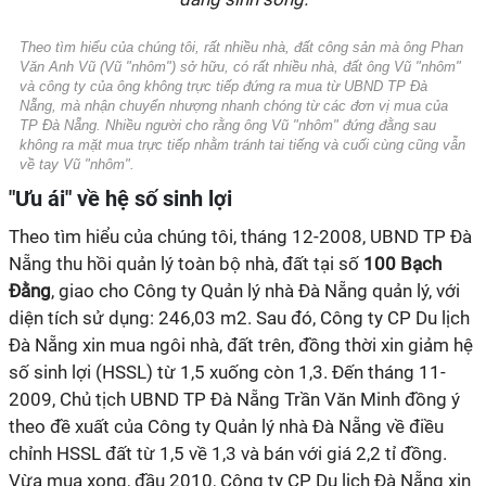
Theo tìm hiểu của chúng tôi, rất nhiều nhà, đất công sản mà ông Phan
Văn Anh Vũ (Vũ "nhôm") sở hữu, có rất nhiều nhà, đất ông Vũ "nhôm"
và công ty của ông không trực tiếp đứng ra mua từ UBND TP Đà
Nẵng, mà nhận chuyển nhượng nhanh chóng từ các đơn vị mua của
TP Đà Nẵng. Nhiều người cho rằng ông Vũ "nhôm" đứng đằng sau
không ra mặt mua trực tiếp nhằm tránh tai tiếng và cuối cùng cũng vẫn
về tay Vũ "nhôm".
"Ưu ái" về hệ số sinh lợi
Theo tìm hiểu của chúng tôi, tháng 12-2008, UBND TP Đà
Nẵng thu hồi quản lý toàn bộ nhà, đất tại số
100 Bạch
Đằng
, giao cho Công ty Quản lý nhà Đà Nẵng quản lý, với
diện tích sử dụng: 246,03 m2. Sau đó, Công ty CP Du lịch
Đà Nẵng xin mua ngôi nhà, đất trên, đồng thời xin giảm hệ
số sinh lợi (HSSL) từ 1,5 xuống còn 1,3. Đến tháng 11-
2009, Chủ tịch UBND TP Đà Nẵng Trần Văn Minh đồng ý
theo đề xuất của Công ty Quản lý nhà Đà Nẵng về điều
chỉnh HSSL đất từ 1,5 về 1,3 và bán với giá 2,2 tỉ đồng.
Vừa mua xong, đầu 2010, Công ty CP Du lịch Đà Nẵng xin