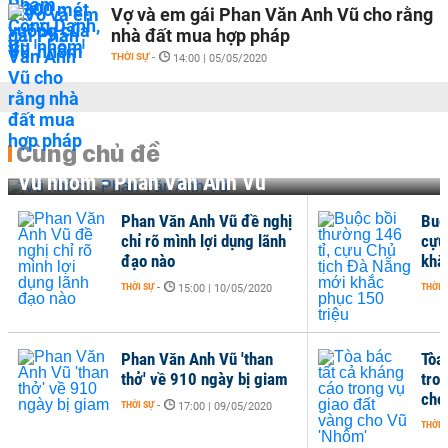
Vợ và em gái Phan Văn Anh Vũ cho rằng
nhà đất mua hợp pháp
THỜI SỰ
-
14:00 | 05/05/2020
Cùng chủ đề
Vũ nhôm - Phan Văn Anh Vũ
Phan Văn Anh Vũ đề nghị
Buộ
chỉ rõ mình lợi dụng lãnh
cựu
đạo nào
khắ
THỜI SỰ
-
THỜI 
15:00 | 10/05/2020
Phan Văn Anh Vũ 'than
Tòa
thở' về 910 ngày bị giam
tro
cho
THỜI SỰ
-
17:00 | 09/05/2020
THỜI 