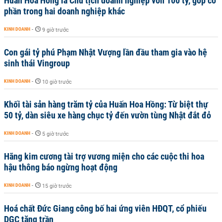
Huấn Hoa Hồng là Chủ tịch doanh nghiệp vốn 100 tỷ, góp cổ
phần trong hai doanh nghiệp khác
KINH DOANH
-
9 giờ trước
Con gái tỷ phú Phạm Nhật Vượng lần đầu tham gia vào hệ
sinh thái Vingroup
KINH DOANH
-
10 giờ trước
Khối tài sản hàng trăm tỷ của Huấn Hoa Hồng: Từ biệt thự
50 tỷ, dàn siêu xe hàng chục tỷ đến vườn tùng Nhật đắt đỏ
KINH DOANH
-
5 giờ trước
Hãng kim cương tài trợ vương miện cho các cuộc thi hoa
hậu thông báo ngừng hoạt động
KINH DOANH
-
15 giờ trước
Hoá chất Đức Giang công bố hai ứng viên HĐQT, cổ phiếu
DGC tăng trần