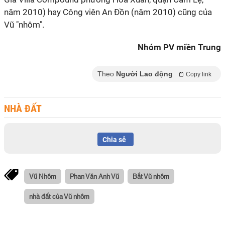
năm 2010) hay Công viên An Đồn (năm 2010) cũng của
Vũ "nhôm".
Nhóm PV miền Trung
Theo
Người Lao động
Copy link
NHÀ ĐẤT
Chia sẻ
Vũ Nhôm
Phan Văn Anh Vũ
Bắt Vũ nhôm
nhà đất của Vũ nhôm