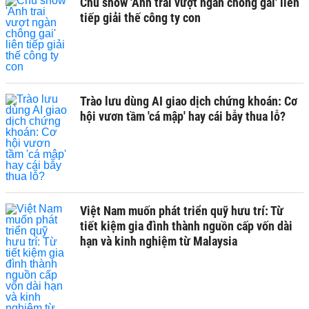
Chủ show 'Anh trai vượt ngàn chông gai' liên
tiếp giải thế công ty con
Trào lưu dùng AI giao dịch chứng khoán: Cơ
hội vươn tầm 'cá mập' hay cái bẫy thua lỗ?
Việt Nam muốn phát triển quỹ hưu trí: Từ
tiết kiệm gia đình thành nguồn cấp vốn dài
hạn và kinh nghiệm từ Malaysia