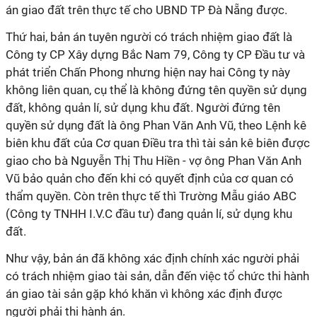
án giao đất trên thực tế cho UBND
TP Đà Nẵng
được.
Thứ hai,
bản án
tuyên người có trách nhiệm giao đất là
Công ty CP Xây dựng Bắc Nam 79, Công ty CP Đầu tư và
phát triển Chấn Phong nhưng hiện nay hai Công ty này
không liên quan, cụ thể là không đứng tên quyền sử dụng
đất, không
quản lí
, sử dụng khu đất. Người đứng tên
quyền sử dụng đất là ông Phan Văn Anh Vũ, theo Lệnh kê
biên khu đất của Cơ quan Điều tra thì tài sản kê biên được
giao cho bà Nguyễn Thị Thu Hiền - vợ ông Phan Văn Anh
Vũ bảo quản cho đến khi có quyết định của cơ quan có
thẩm quyền. Còn trên thực tế thì Trường Mẫu giáo ABC
(Công ty TNHH I.V.C đầu tư) đang
quản lí
, sử dụng khu
đất.
Như vậy,
bản án
đã không xác định chính xác người phải
có trách nhiệm giao tài sản, dẫn đến việc tổ chức thi hành
án giao tài sản gặp khó khăn vì không xác định được
người phải thi hành án.