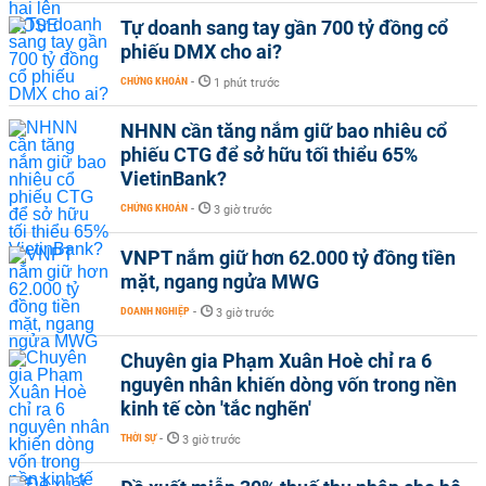
Tự doanh sang tay gần 700 tỷ đồng cổ
phiếu DMX cho ai?
CHỨNG KHOÁN
-
1 phút trước
NHNN cần tăng nắm giữ bao nhiêu cổ
phiếu CTG để sở hữu tối thiểu 65%
VietinBank?
CHỨNG KHOÁN
-
3 giờ trước
VNPT nắm giữ hơn 62.000 tỷ đồng tiền
mặt, ngang ngửa MWG
DOANH NGHIỆP
-
3 giờ trước
Chuyên gia Phạm Xuân Hoè chỉ ra 6
nguyên nhân khiến dòng vốn trong nền
kinh tế còn 'tắc nghẽn'
THỜI SỰ
-
3 giờ trước