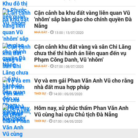
Cận cảnh ba khu đất vàng liên quan Vũ
'nhôm' sắp bàn giao cho chính quyền Đà
Nẵng
NHÀ ĐẤT
-
13:00 | 13/07/2020
Cận cảnh khu đất vàng và sân Chi Lăng
chưa thể thi hành án liên quan đến vụ
Phạm Công Danh, Vũ 'nhôm'
NHÀ ĐẤT
-
07:00 | 08/07/2020
Vợ và em gái Phan Văn Anh Vũ cho rằng
nhà đất mua hợp pháp
THỜI SỰ
-
14:00 | 05/05/2020
Hôm nay, xử phúc thẩm Phan Văn Anh
Vũ cùng hai cựu Chủ tịch Đà Nẵng
THỜI SỰ
-
07:00 | 04/05/2020