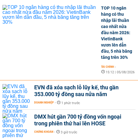
TOP 10 ngân
hàng có thu
nhập lãi thuần
cao nhất nửa
đầu năm 2026:
VietinBank
vươn lên dẫn
đầu, 5 nhà băng
tăng trên 30%
TÀI CHÍNH
-
15:12 | 05/08/2026
EVN đã xóa sạch lỗ lũy kế, thu gần
353.000 tỷ đồng sau nửa năm
DOANH NGHIỆP
-
1 phút trước
DMX hút gần 700 tỷ đồng vốn ngoại
trong phiên thứ hai lên HOSE
CHỨNG KHOÁN
-
3 giờ trước