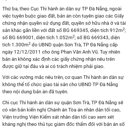
Thứ ba, theo Cục Thi hành án dân sự TP Đà Nẵng, ngoài
việc tuyên buộc giao đất, bản án còn tuyên giao các Giấy
chứng nhận quyền sử dụng đất, quyền sở hữu nhà ở và tài
2
sản khác gắn liền với đất số BG 669345, diện tích 912m
;
2
số BG 669001, diện tích 1.052m
; số BG 669343, diện
2
tích 1.300m
do UBND quận Sơn Trà, TP Đà Nẵng cấp
ngày 12/12/2011 cho ông Phan Văn Anh Vũ. Tuy nhiên
bản án không xác định các giấy chứng nhận nêu trên
được giữ tại đâu và ai có trách nhiệm phải giao.
Với các vướng mắc nêu trên, cơ quan Thi hành án dân sự
không thể tổ chức giao tài sản cho UBND
TP Đà Nẵng
theo nội dung
bản án
đã tuyên.
Chi cục Thi hành án dân sự quận Sơn Trà, TP Đà Nẵng sẽ
có văn bản kiến nghị Chánh án Tòa án nhân dân tối cao,
Viện trưởng Viện Kiểm sát nhân dân tối cao xem xét
kháng nghị theo thủ tục giám đốc thẩm đối với
bản án
số