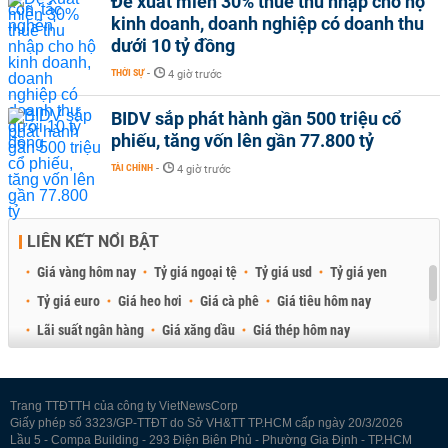
Đề xuất miễn 30% thuế thu nhập cho hộ
kinh doanh, doanh nghiệp có doanh thu
dưới 10 tỷ đồng
THỜI SỰ
-
4 giờ trước
BIDV sắp phát hành gần 500 triệu cổ
phiếu, tăng vốn lên gần 77.800 tỷ
TÀI CHÍNH
-
4 giờ trước
LIÊN KẾT NỔI BẬT
Giá vàng hôm nay
Tỷ giá ngoại tệ
Tỷ giá usd
Tỷ giá yen
Tỷ giá euro
Giá heo hơi
Giá cà phê
Giá tiêu hôm nay
Lãi suất ngân hàng
Giá xăng dầu
Giá thép hôm nay
Giá sầu riêng
Giá thịt heo
Giá gạo
Giá cao su
Best Retail Brokers
Diễn đàn đầu tư Việt Nam 2026
Trang TTĐTTH của công ty VietNewsCorp
Giấy phép số 3323/GP-TTĐT do Sở VH&TT TP.HCM cấp ngày 20/3/2026
Lầu 5 - Compa Building - 293 Điện Biên Phủ - Phường Gia Định - TP.HCM