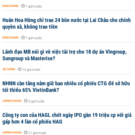
KINH DOANH
-
1 giờ trước
Huấn Hoa Hồng chỉ trao 24 bồn nước tại Lai Châu cho chính
quyền xã, không trao tiền
KINH DOANH
-
7 giờ trước
Lãnh đạo MB nói gì về việc tài trợ cho 18 dự án Vingroup,
Sungroup và Masterise?
TÀI CHÍNH
-
13 giờ trước
NHNN cần tăng nắm giữ bao nhiêu cổ phiếu CTG để sở hữu
tối thiểu 65% VietinBank?
CHỨNG KHOÁN
-
3 giờ trước
Công ty con của HAGL chốt ngày IPO gần 19 triệu cp với giá
gấp hơn 4 lần cổ phiếu HAG
CHỨNG KHOÁN
-
11 giờ trước