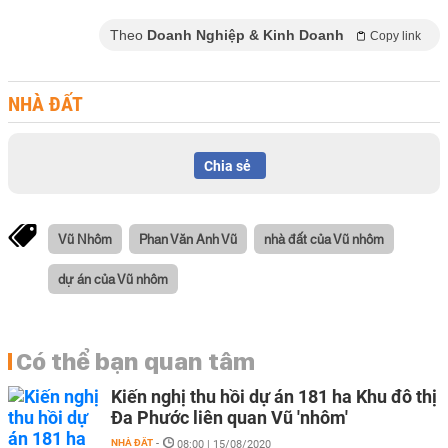
Theo
Doanh Nghiệp & Kinh Doanh
Copy link
NHÀ ĐẤT
Chia sẻ
Vũ Nhôm
Phan Văn Anh Vũ
nhà đất của Vũ nhôm
dự án của Vũ nhôm
Có thể bạn quan tâm
Kiến nghị thu hồi dự án 181 ha Khu đô thị
Đa Phước liên quan Vũ 'nhôm'
NHÀ ĐẤT
-
08:00 | 15/08/2020