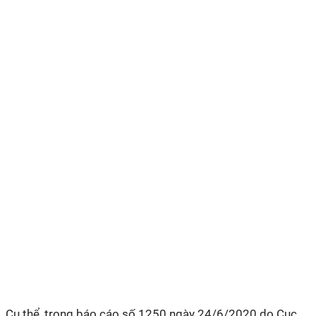
Cụ thể, trong báo cáo số 1250 ngày 24/6/2020 do Cục