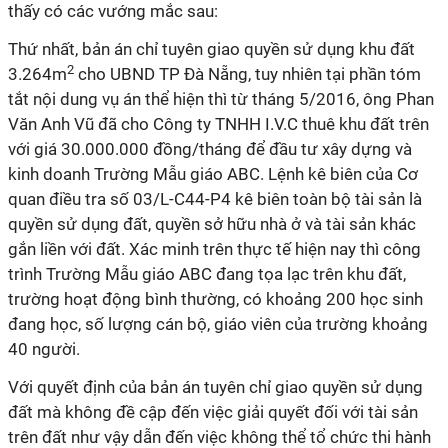
thấy có các vướng mắc sau:
Thứ nhất,
bản án
chỉ tuyên giao quyền sử dụng khu đất
2
3.264m
cho UBND
TP Đà Nẵng
, tuy nhiên tại phần tóm
tắt nội dung vụ án thể hiện thì từ tháng 5/2016, ông Phan
Văn Anh Vũ đã cho Công ty TNHH I.V.C thuê khu đất trên
với giá 30.000.000 đồng/tháng để đầu tư xây dựng và
kinh doanh Trường Mẫu giáo ABC. Lệnh kê biên của Cơ
quan điều tra số 03/L-C44-P4 kê biên toàn bộ tài sản là
quyền sử dụng đất, quyền sở hữu nhà ở và tài sản khác
gắn liền với đất. Xác minh trên thực tế hiện nay thì công
trình Trường Mẫu giáo ABC đang tọa lạc trên khu đất,
trường hoạt động bình thường, có khoảng 200 học sinh
đang học, số lượng cán bộ, giáo viên của trường khoảng
40 người.
Với quyết định của
bản án
tuyên chỉ giao quyền sử dụng
đất mà không đề cập đến việc giải quyết đối với tài sản
trên đất như vậy dẫn đến việc không thể tổ chức thi hành