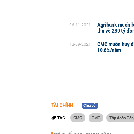
Agribank muốn b
06-11-2021
thu về 230 tỷ đồ
CMC muốn huy độn
12-09-2021
10,6%/năm
TÀI CHÍNH
Chia sẻ
CMG
CMC
Tập đoàn Côn
TAG: