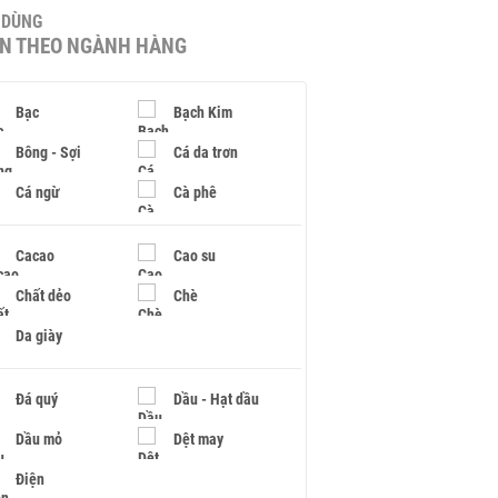
U DÙNG
IN THEO NGÀNH HÀNG
Bạc
Bạch Kim
Bông - Sợi
Cá da trơn
Cá ngừ
Cà phê
Cacao
Cao su
Chất dẻo
Chè
Da giày
Đá quý
Dầu - Hạt dầu
Dầu mỏ
Dệt may
Điện