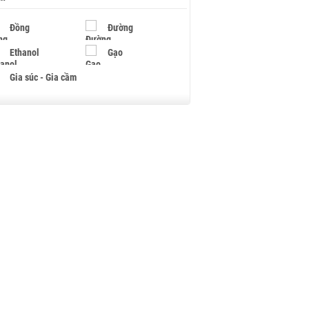
Đồng
Đường
Ethanol
Gạo
Gia súc - Gia cầm
Giấy
Gỗ
Hạt điều
Hồ tiêu - Hạt tiêu
Khí đốt
Kim loại khác
Mắc ca
Muối
Ngũ cốc
Nhựa - Hạt nhựa
Palladium
Phân bón