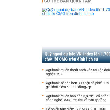
CÓ THỂ BẠN QUAN TÂM
Quỹ ngoại dự báo VN-Index lên 1.70
chốt lời CMG trên đỉnh lịch sử
Agribank muốn thoái sạch vốn tại Tập đo
nghệ CMC
Agribank sẽ bán hơn 3,1 triệu cổ phiếu C
giá khởi điểm 63.300 đồng/cp
Agribank muốn bán gần 3,8 triệu cổ phần
công nghệ CMC, ước thu về 230 tỷ đồng
Cổ phiếu tâm điểm 1/7: MSB, VHC, CMG