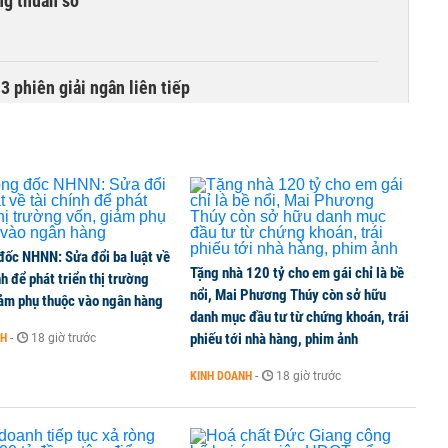
ng thuần số
3 phiên giải ngân liên tiếp
 thế chấp ngân hàng vẫn được chuyển nhượng
đốc NHNN: Sửa đổi ba luật về
ng tháng 8, nhóm ngành nào có tiềm năng dẫn sóng?
Tặng nhà 120 tỷ cho em gái chỉ là bề
nh để phát triển thị trường
nổi, Mai Phương Thúy còn sở hữu
iảm phụ thuộc vào ngân hàng
danh mục đầu tư từ chứng khoán, trái
phiếu tới nhà hàng, phim ảnh
NH
-
18 giờ trước
.000 đồng/lít từ chiều 6/8
KINH DOANH
-
18 giờ trước