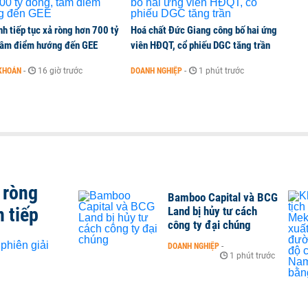
h tiếp tục xả ròng hơn 700 tỷ
Hoá chất Đức Giang công bố hai ứng
tâm điểm hướng đến GEE
viên HĐQT, cổ phiếu DGC tăng trần
KHOÁN
-
16 giờ trước
DOANH NGHIỆP
-
1 phút trước
 ròng
Bamboo Capital và BCG
n tiếp
Land bị hủy tư cách
công ty đại chúng
DOANH NGHIỆP
-
1 phút trước