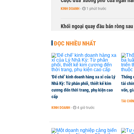
Cuộc đua 'xuống phố' của ngân hà
KINH DOANH
-
1 phút trước
Khối ngoại quay đầu bán ròng sau 
CHỨNG KHOÁN
-
1 phút trước
ĐỌC NHIỀU NHẤT
Đề xuất dự án bất động sản đang
NHÀ ĐẤT
-
1 phút trước
'Đế chế’ kinh doanh hàng xa xỉ của Lý
Thống 
Thị trường thường ‘phất lên’ tro
Nhã Kỳ: Từ phân phối, thiết kế kim
tài chí
CHỨNG KHOÁN
-
1 phút trước
cương đến thời trang, phụ kiện cao
vốn, g
cấp
TÀI CHÍ
Giá xăng dầu đồng loạt giảm hơn 1
KINH DOANH
-
4 giờ trước
HÀNG HÓA
-
1 phút trước