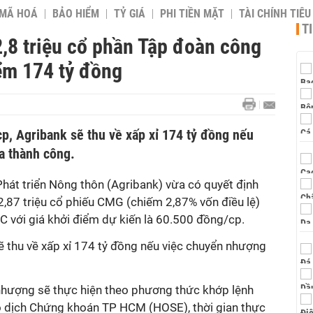
 MÃ HOÁ
BẢO HIỂM
TỶ GIÁ
PHI TIỀN MẶT
TÀI CHÍNH TIÊ
T
,8 triệu cổ phần Tập đoàn công
ểm 174 tỷ đồng
p, Agribank sẽ thu về xấp xỉ 174 tỷ đồng nếu
a thành công.
át triển Nông thôn (Agribank) vừa có quyết định
2,87 triệu cổ phiếu CMG (chiếm 2,87% vốn điều lệ)
với giá khởi điểm dự kiến là 60.500 đồng/cp.
ẽ thu về xấp xỉ 174 tỷ đồng nếu việc chuyển nhượng
nhượng sẽ thực hiện theo phương thức khớp lệnh
o dịch Chứng khoán TP HCM (HOSE), thời gian thực