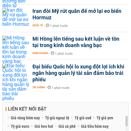
Iran đòi Mỹ rút quân để mở lại eo biển
Hormuz
QUỐC TẾ
-
1 phút trước
Mi Hồng lên tiếng sau kết luận về tồn
tại trong kinh doanh vàng bạc
KINH DOANH
-
1 phút trước
Đại biểu Quốc hội lo xung đột lợi ích khi
ngân hàng quản lý tài sản đảm bảo trái
phiếu
TÀI CHÍNH
-
1 phút trước
LIÊN KẾT NỔI BẬT
Giá vàng hôm nay
Tỷ giá ngoại tệ
Tỷ giá usd
Tỷ giá yen
Tỷ giá euro
Giá heo hơi
Giá cà phê
Giá tiêu hôm nay