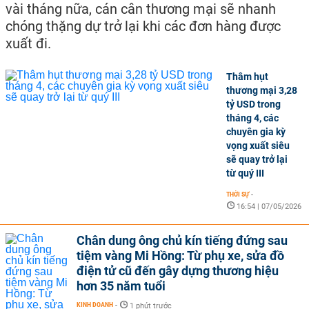
vài tháng nữa, cán cân thương mại sẽ nhanh
chóng thặng dự trở lại khi các đơn hàng được
xuất đi.
Thâm hụt
thương mại 3,28
tỷ USD trong
tháng 4, các
chuyên gia kỳ
vọng xuất siêu
sẽ quay trở lại
từ quý III
THỜI SỰ
-
16:54 | 07/05/2026
Chân dung ông chủ kín tiếng đứng sau
tiệm vàng Mi Hồng: Từ phụ xe, sửa đồ
điện tử cũ đến gây dựng thương hiệu
hơn 35 năm tuổi
KINH DOANH
-
1 phút trước