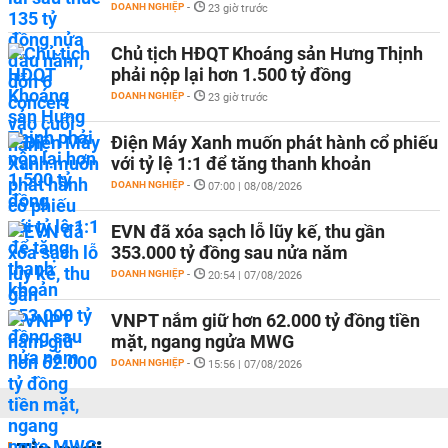
DOANH NGHIỆP
-
23 giờ trước
Chủ tịch HĐQT Khoáng sản Hưng Thịnh
phải nộp lại hơn 1.500 tỷ đồng
DOANH NGHIỆP
-
23 giờ trước
Điện Máy Xanh muốn phát hành cổ phiếu
với tỷ lệ 1:1 để tăng thanh khoản
DOANH NGHIỆP
-
07:00 | 08/08/2026
EVN đã xóa sạch lỗ lũy kế, thu gần
353.000 tỷ đồng sau nửa năm
DOANH NGHIỆP
-
20:54 | 07/08/2026
VNPT nắm giữ hơn 62.000 tỷ đồng tiền
mặt, ngang ngửa MWG
DOANH NGHIỆP
-
15:56 | 07/08/2026