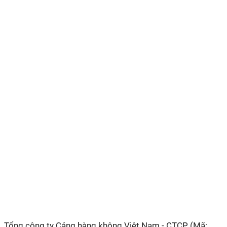
Tổng công ty Cảng hàng không Việt Nam - CTCP (Mã: