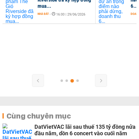
mua...
6...
NHÀ ĐẤT
-
DOANH
16:00 | 29/06/2026
Cùng chuyên mục
DatVietVAC lãi sau thuế 135 tỷ đồng nửa
đầu năm, dồn 6 concert vào cuối năm