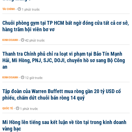
TÀI CHÍNH
-
1 phút trước
Chuỗi phòng gym tại TP HCM bất ngờ đóng cửa tất cả cơ sở,
hàng trăm hội viên bơ vơ
KINH DOANH
-
42 phút trước
Thanh tra Chính phủ chỉ ra loạt vi phạm tại Bảo Tín Mạnh
Hải, Mi Hồng, PNJ, SJC, DOJI, chuyển hồ sơ sang Bộ Công
an
KINH DOANH
-
12 giờ trước
Tập đoàn của Warren Buffett mua ròng gần 20 tỷ USD cổ
phiếu, chấm dứt chuỗi bán ròng 14 quý
QUỐC TẾ
-
1 phút trước
Mi Hồng lên tiếng sau kết luận về tồn tại trong kinh doanh
vàng bạc