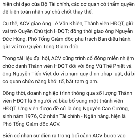
hiện chỉ đạo của Bộ Tài chính, các cơ quan có thẩm quyền
để kiện toàn nhân sự chủ chốt thay thế.
Cụ thể, ACV giao ông Lê Văn Khiên, Thành viên HĐQT, giữ
vai trò Quyền Chủ tịch HĐQT; đồng thời giao ông Nguyễn
Đức Hùng, Phó Tổng Giám đốc phụ trách Ban điều hành,
giữ vai trò Quyền Tổng Giám đốc.
Trong tài liệu đại hội, ACV cũng trình cổ đông miễn nhiệm
chức danh Thành viên HĐQT đối với ông Vũ Thế Phiệt và
ông Nguyễn Tiến Việt do vi phạm quy định pháp luật, đã bị
cơ quan chức năng khởi tố, bắt tạm giam.
Đồng thời, doanh nghiệp trình thông qua số lượng Thành
viên HĐQT là 5 người và bầu bổ sung một thành viên
HĐQT. Ứng viên được đề cử là ông Nguyễn Cao Cường,
sinh năm 1976, Cử nhân Tài chính - Ngân hàng, hiện là
Phó Tổng Giám đốc ACV.
Biến cố nhân sự diễn ra trong bối cảnh ACV bước vào