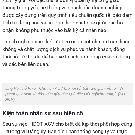
ACV lý giải, với đặc thù là đơn vị quản lý hạ tầng giao
thông trọng yếu, hệ thống vận hành của doanh nghiệp
được xây dựng trên quy trình tiêu chuẩn quốc tế, bảo đảm
tính tự động hóa và sự phối hợp chặt chẽ giữa các bộ
phận, không phụ thuộc vào bất kỳ cá nhân nào.
Doanh nghiệp cam kết ưu tiên cao nhất cho an toàn hàng
không và chất lượng dịch vụ phục vụ hành khách, đồng
thời nỗ lực tối đa để bảo vệ lợi ích hợp pháp của cổ đông
và các bên liên quan.
Ông Vũ Thế Phiệt, Chủ tịch ACV bị khởi tố, bắt tạm giam về tội "Vi
phạm quy định về đấu thầu gây hậu quả đặc biệt nghiêm trọng". (Ảnh:
ACV).
Kiện toàn nhân sự sau biến cố
Sau vụ việc, HĐQT ACV cho biết đã kịp thời phối hợp cùng
Thường vụ Đảng ủy, Ban điều hành tổng công ty và thực