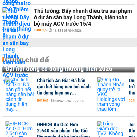
Thủ tướng: Đẩy nhanh điều tra sai phạm
ở dự án sân bay Long Thành, kiện toàn
bộ máy ACV trước 15/4
THỜI SỰ
-
16:33 | 03/04/2026
Cùng chủ đề
Đại hội đồng cổ đông thường niên 2026
Chủ tịch An Gia: Đã bán
Ông
gần hết hàng nên bối cảnh
trở 
tín dụng hiện nay...
tha
NHÀ ĐẤT
-
DOANH
08:42 | 30/06/2026
ĐHĐCĐ An Gia: Hơn
Tổn
2.640 sản phẩm The Gió
Khô
Riverside đã ký hợp đồng
nào