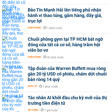
Bảo Tín Mạnh Hải lên tiếng phủ nhận
hành vi thao túng, găm hàng, đẩy giá,
trục lợi
KINH DOANH
-
1 phút trước
Chuỗi phòng gym tại TP HCM bất ngờ
đóng cửa tất cả cơ sở, hàng trăm hội
viên bơ vơ
KINH DOANH
-
42 phút trước
Tập đoàn của Warren Buffett mua ròng
gần 20 tỷ USD cổ phiếu, chấm dứt chuỗi
bán ròng 14 quý
QUỐC TẾ
-
1 phút trước
Tác nhân AI khởi đầu chu kỳ mới của thị
trường tiền điện tử
TÀI CHÍNH
-
1 giờ trước