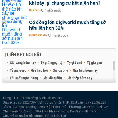
khi xây lại chung cư hết niên hạn?
NHÀ ĐẤT
-
1 phút trước
Cổ đông lớn Digiworld muốn tăng sở
hữu lên hơn 32%
CHỨNG KHOÁN
-
1 phút trước
LIÊN KẾT NỔI BẬT
Giá vàng hôm nay
Tỷ giá ngoại tệ
Tỷ giá usd
Tỷ giá yen
Tỷ giá euro
Giá heo hơi
Giá cà phê
Giá tiêu hôm nay
Lãi suất ngân hàng
Giá xăng dầu
Giá thép hôm nay
Giá sầu riêng
Giá thịt heo
Giá gạo
Giá cao su
Best Retail Brokers
Diễn đàn đầu tư Việt Nam 2026
Trang TTĐTTH của công ty VietNewsCorp
Giấy phép số 3323/GP-TTĐT do Sở VH&TT TP.HCM cấp ngày 20/3/2026
Lầu 5 - Compa Building - 293 Điện Biên Phủ - Phường Gia Định - TP.HCM
Chi nhánh:
Số 5 - Khu 38A Trần Phú - Phường Ba Đình - TP. Hà Nội
Chịu trách nhiệm nội dung:
Hoàng Hữu Lợi