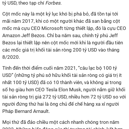
tỷ USD, theo tạp chí
Forbes
.
Cột mốc này là một kỷ lục khó bị phá bỏ, đã tồn tại tới
mãi năm 2017, khi có một người khác đã san bằng cột
mốc mà cựu CEO Microsoft từng thiết lập, đó là cựu CEO
Amazon Jeff Bezos. Chỉ ba năm sau, chính tỷ phú Jeff
Bezos lại thiết lập nên cột mốc mới khi là người đầu tiên
các mốc giá trị khối tài sản ròng 200 tỷ USD vào tháng
8/2020.
Tính đến thời điểm cuối năm 2021, “câu lạc bộ 100 tỷ
USD” (những tỷ phú sở hữu khối tài sản ròng có giá trị ít
nhất 100 tỷ USD) đã có 10 thành viên, và không ai trong
số họ giàu hơn CEO Tesla Elon Musk, người nắm giữ khối
tài sản ròng trị giá 272 tỷ USD, nhiều hơn 72 tỷ USD so với
người đứng thứ hai là ông chủ đế chế hàng xa xỉ người
Pháp Bernard Arnault.
Mọi thứ đã đảo chiều một cách nhanh chóng tron năm