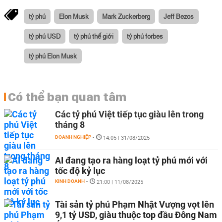
tỷ phú
Elon Musk
Mark Zuckerberg
Jeff Bezos
tỷ phú USD
tỷ phú thế giới
tỷ phú forbes
tỷ phú Elon Musk
Có thể bạn quan tâm
Các tỷ phú Việt tiếp tục giàu lên trong
tháng 8
DOANH NGHIỆP
-
14:05 | 31/08/2025
AI đang tạo ra hàng loạt tỷ phú mới với
tốc độ kỷ lục
KINH DOANH
-
21:00 | 11/08/2025
Tài sản tỷ phú Phạm Nhật Vượng vọt lên
9,1 tỷ USD, giàu thuộc top đầu Đông Nam