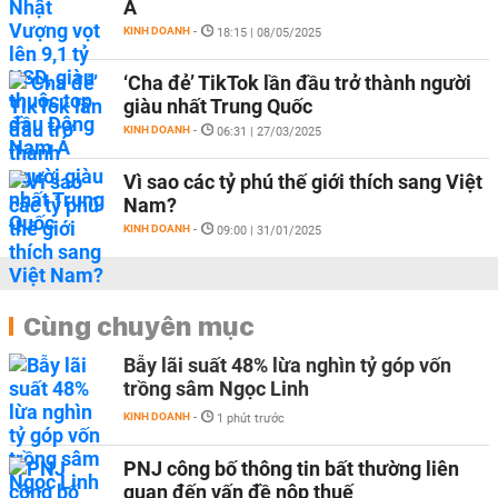
Á
KINH DOANH
-
18:15 | 08/05/2025
‘Cha đẻ’ TikTok lần đầu trở thành người
giàu nhất Trung Quốc
KINH DOANH
-
06:31 | 27/03/2025
Vì sao các tỷ phú thế giới thích sang Việt
Nam?
KINH DOANH
-
09:00 | 31/01/2025
Cùng chuyên mục
Bẫy lãi suất 48% lừa nghìn tỷ góp vốn
trồng sâm Ngọc Linh
KINH DOANH
-
1 phút trước
PNJ công bố thông tin bất thường liên
quan đến vấn đề nộp thuế