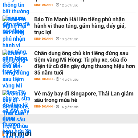
KINH DOANH
-
12 giờ trước
Bảo Tín Mạnh Hải lên tiếng phủ nhận
hành vi thao túng, găm hàng, đẩy giá,
trục lợi
KINH DOANH
-
13 giờ trước
Chân dung ông chủ kín tiếng đứng sau
tiệm vàng Mi Hồng: Từ phụ xe, sửa đồ
điện tử cũ đến gây dựng thương hiệu hơn
35 năm tuổi
KINH DOANH
-
14 giờ trước
Vé máy bay đi Singapore, Thái Lan giảm
sâu trong mùa hè
KINH DOANH
-
16 giờ trước
Tin mới