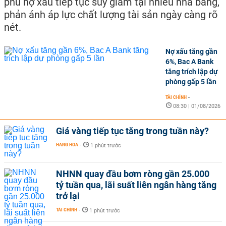
phủ nợ xấu tiếp tục suy giảm tại nhiều nhà băng,
phản ánh áp lực chất lượng tài sản ngày càng rõ
nét.
Nợ xấu tăng gần
6%, Bac A Bank
tăng trích lập dự
phòng gấp 5 lần
TÀI CHÍNH
-
08:30 | 01/08/2026
Giá vàng tiếp tục tăng trong tuần này?
HÀNG HÓA
-
1 phút trước
NHNN quay đầu bơm ròng gần 25.000
tỷ tuần qua, lãi suất liên ngân hàng tăng
trở lại
TÀI CHÍNH
-
1 phút trước