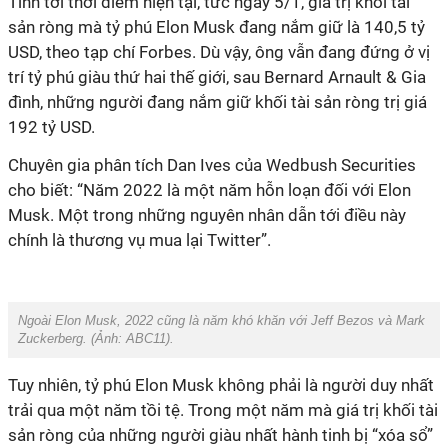
Tính tới thời điểm hiện tại, tức ngày 5/1, giá trị khối tài
sản ròng mà tỷ phú Elon Musk đang nắm giữ là 140,5 tỷ
USD, theo tạp chí Forbes. Dù vậy, ông vẫn đang đứng ở vị
trí tỷ phú giàu thứ hai thế giới, sau Bernard Arnault & Gia
đình, những người đang nắm giữ khối tài sản ròng trị giá
192 tỷ USD.
Chuyên gia phân tích Dan Ives của Wedbush Securities
cho biết: “Năm 2022 là một năm hỗn loạn đối với Elon
Musk. Một trong những nguyên nhân dẫn tới điều này
chính là thương vụ mua lại Twitter”.
Ngoài Elon Musk, 2022 cũng là năm khó khăn với Jeff Bezos và Mark
Zuckerberg. (Ảnh:
ABC11
).
Tuy nhiên, tỷ phú Elon Musk không phải là người duy nhất
trải qua một năm tồi tệ. Trong một năm mà giá trị khối tài
sản ròng của những người giàu nhất hành tinh bị “xóa sổ”