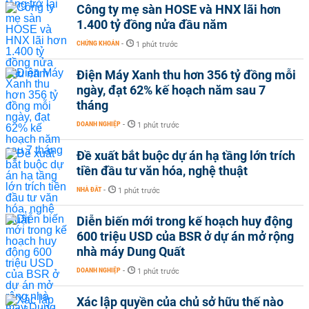
Công ty mẹ sàn HOSE và HNX lãi hơn
1.400 tỷ đồng nửa đầu năm
CHỨNG KHOÁN
-
1 phút trước
Điện Máy Xanh thu hơn 356 tỷ đồng mỗi
ngày, đạt 62% kế hoạch năm sau 7
tháng
DOANH NGHIỆP
-
1 phút trước
Đề xuất bắt buộc dự án hạ tầng lớn trích
tiền đầu tư văn hóa, nghệ thuật
NHÀ ĐẤT
-
1 phút trước
Diễn biến mới trong kế hoạch huy động
600 triệu USD của BSR ở dự án mở rộng
nhà máy Dung Quất
DOANH NGHIỆP
-
1 phút trước
Xác lập quyền của chủ sở hữu thế nào