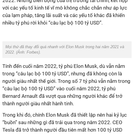
2022. Những biến động của thị trường tài chính, kết hợp
với các yếu tố kinh tế vĩ mô không chắc chắn như áp lực
của lạm pháp, tăng lãi suất và các yếu tố khác đã khiến
nhiều tỷ phú rời khỏi “câu lạc bộ 100 tỷ USD”.
Mọi thứ đã thay đổi quá nhanh với Elon Musk trong hai năm 2021 và
2022. (Ảnh:
Forbes
).
Tính đến cuối năm 2022, tỷ phú Elon Musk, dù vẫn nằm
trong “câu lạc bộ 100 tỷ USD”, nhưng đã không còn là
người giàu nhất thế giới. Trong số 7 tỷ phú vẫn nằm trong
“câu lạc bộ 100 tỷ USD” vào cuối năm 2022, tỷ phú
Bernard Arnault đã vượt qua những người khác để trở
thành người giàu nhất hành tinh.
Trong khi đó, chính Elon Musk đã thiết lập nên hai kỷ lục
“buồn” sau những gì đã trải qua trong năm 2022. CEO
Tesla đã trở thành người đầu tiên mất hơn 100 tỷ USD