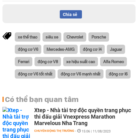
Chia sẻ
xe thể thao
siêu xe
Chevrolet
Porsche
động cơ V6
Mercedes-AMG
động cơ I4
Jaguar
Ferrari
động cơ V8
xe hiệu suất cao
Alfa Romeo
động cơ V6 tốt nhất
động cơ V6 mạnh nhất
động cơ I6
Có thể bạn quan tâm
Xtep - Nhà tài trợ độc quyền trang phục
thi đấu giải Vnexpress Marathon
Marvelous Nha Trang
CHUYỂN ĐỘNG THỊ TRƯỜNG
-
15:06 | 11/08/2023