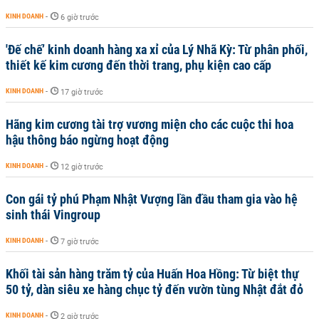
KINH DOANH
-
6 giờ trước
'Đế chế’ kinh doanh hàng xa xỉ của Lý Nhã Kỳ: Từ phân phối,
thiết kế kim cương đến thời trang, phụ kiện cao cấp
KINH DOANH
-
17 giờ trước
Hãng kim cương tài trợ vương miện cho các cuộc thi hoa
hậu thông báo ngừng hoạt động
KINH DOANH
-
12 giờ trước
Con gái tỷ phú Phạm Nhật Vượng lần đầu tham gia vào hệ
sinh thái Vingroup
KINH DOANH
-
7 giờ trước
Khối tài sản hàng trăm tỷ của Huấn Hoa Hồng: Từ biệt thự
50 tỷ, dàn siêu xe hàng chục tỷ đến vườn tùng Nhật đắt đỏ
KINH DOANH
-
2 giờ trước