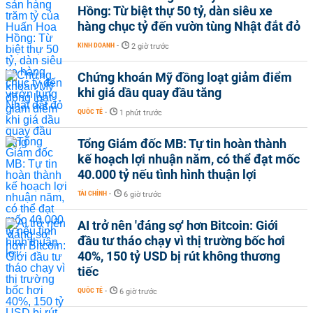
Hồng: Từ biệt thự 50 tỷ, dàn siêu xe
hàng chục tỷ đến vườn tùng Nhật đắt đỏ
KINH DOANH
-
2 giờ trước
Chứng khoán Mỹ đồng loạt giảm điểm
khi giá dầu quay đầu tăng
QUỐC TẾ
-
1 phút trước
Tổng Giám đốc MB: Tự tin hoàn thành
kế hoạch lợi nhuận năm, có thể đạt mốc
40.000 tỷ nếu tình hình thuận lợi
TÀI CHÍNH
-
6 giờ trước
AI trở nên 'đáng sợ' hơn Bitcoin: Giới
đầu tư tháo chạy vì thị trường bốc hơi
40%, 150 tỷ USD bị rút không thương
tiếc
QUỐC TẾ
-
6 giờ trước