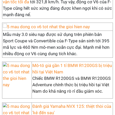
vận tốc tối đa
tới 321,8 km/h. Tuy vậy, động cơ V6 của F-
Type cũng hết sức xứng đáng được khen ngợi khi có sức
mạnh đáng nể.
Mẫu máy 3.0 siêu nạp được sử dụng trên phiên bản
Sport Coupe và Convertible của F-Type sản sinh tới 395
mã lực và 460 Nm mô-men xoắn cực đại. Mạnh mẽ hơn
nhiều động cơ V6 cùng dung tích khác.
Mô-tô giá gần 1 tỉ BMW R1200GS bị triệu
hồi tại Việt Nam
Chiếc BMW R1200GS và BMW R1200GS
Adventure chính thức bị triệu hồi tại Việt
Nam do khả năng rò rỉ dầu giảm xóc.
Đánh giá Yamaha NVX 125: thiệt thòi của
'kẻ đến sau'