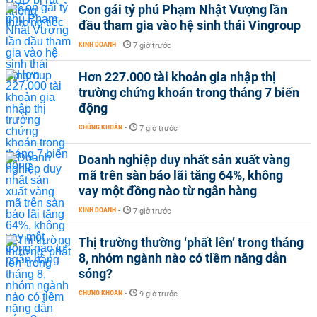
Con gái tỷ phú Phạm Nhật Vượng lần
đầu tham gia vào hệ sinh thái Vingroup
KINH DOANH
-
7 giờ trước
Hơn 227.000 tài khoản gia nhập thị
trường chứng khoán trong tháng 7 biến
động
CHỨNG KHOÁN
-
7 giờ trước
Doanh nghiệp duy nhất sản xuất vàng
mã trên sàn báo lãi tăng 64%, không
vay một đồng nào từ ngân hàng
KINH DOANH
-
7 giờ trước
Thị trường thường ‘phất lên’ trong tháng
8, nhóm ngành nào có tiềm năng dẫn
sóng?
CHỨNG KHOÁN
-
9 giờ trước