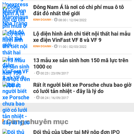
Đông Nam Á là nơi có chi phí mua ô tô
đắt đỏ nhất thế giới
KINH DOANH
-
08:00 | 12/04/2022
Lộ diện hình ảnh chi tiết nội thất hai mẫu
xe điện VinFast VF 8 và VF 9
KINH DOANH
-
11:00 | 02/03/2022
13 mẫu xe sản sinh hơn 150 mã lực trên
1000 cc
-
00:23 | 23/09/2017
Rất ít người biết xe Porsche chưa bao giờ
có lưới tản nhiệt - đây là lý do
-
08:24 | 16/09/2017
Cùng chuyên mục
Đối thủ của Uber tại Mỹ nộp đơn IPO