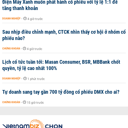
Điện Máy Xanh muốn phát hành cổ phiếu với tỷ lệ 1:1 để
tăng thanh khoản
DOANH NGHIỆP
-
4 giờ trước
Sau nhịp điều chỉnh mạnh, CTCK nhìn thấy cơ hội ở nhóm cổ
phiếu nào?
CHỨNG KHOÁN
-
4 giờ trước
Lịch cổ tức tuần tới: Masan Consumer, BSR, MBBank chốt
quyền, tỷ lệ cao nhất 100%
DOANH NGHIỆP
-
1 phút trước
Tự doanh sang tay gần 700 tỷ đồng cổ phiếu DMX cho ai?
CHỨNG KHOÁN
-
15 giờ trước