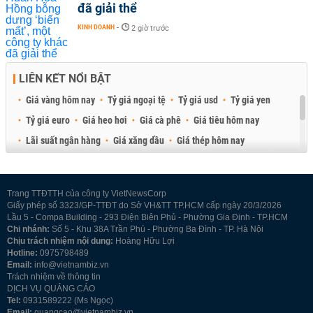
đã giải thể
KINH DOANH
-
2 giờ trước
LIÊN KẾT NỔI BẬT
Giá vàng hôm nay
Tỷ giá ngoại tệ
Tỷ giá usd
Tỷ giá yen
Tỷ giá euro
Giá heo hơi
Giá cà phê
Giá tiêu hôm nay
Lãi suất ngân hàng
Giá xăng dầu
Giá thép hôm nay
Giá sầu riêng
Giá thịt heo
Giá gạo
Giá cao su
Best Retail Brokers
Diễn đàn đầu tư Việt Nam 2026
Trang TTĐTTH của công ty VietNewsCorp
Giấy phép số 3323/GP-TTĐT do Sở VH&TT TP.HCM cấp ngày 20/3/2026
Lầu 5 - Compa Building - 293 Điện Biên Phủ - Phường Gia Định - TP.HCM
Chi nhánh:
Số 5 - Khu 38A Trần Phú - Phường Ba Đình - TP. Hà Nội
Chịu trách nhiệm nội dung:
Hoàng Hữu Lợi
Hotline:
0975798489
Email:
info@vietnambiz.vn
Trách nhiệm về thông tin
DỊCH VỤ QUẢNG CÁO
Tel:
0931589222 (Ms Ngọc)
Email:
quangcao@vietnambiz.vn