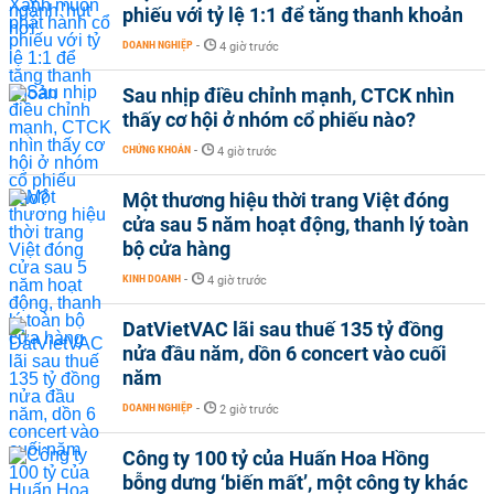
phiếu với tỷ lệ 1:1 để tăng thanh khoản
DOANH NGHIỆP
-
4 giờ trước
Sau nhịp điều chỉnh mạnh, CTCK nhìn
thấy cơ hội ở nhóm cổ phiếu nào?
CHỨNG KHOÁN
-
4 giờ trước
Một thương hiệu thời trang Việt đóng
cửa sau 5 năm hoạt động, thanh lý toàn
bộ cửa hàng
KINH DOANH
-
4 giờ trước
DatVietVAC lãi sau thuế 135 tỷ đồng
nửa đầu năm, dồn 6 concert vào cuối
năm
DOANH NGHIỆP
-
2 giờ trước
Công ty 100 tỷ của Huấn Hoa Hồng
bỗng dưng ‘biến mất’, một công ty khác