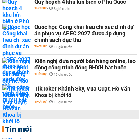
Quy hoạch 4 khu lấn biển ở Phú Quốc
THỜI SỰ
-
3 giờ trước
Quốc hội: Công khai tiêu chí xác định dự
án phục vụ APEC 2027 được áp dụng
chính sách đặc thù
THỜI SỰ
-
13 giờ trước
Kiến nghị đưa người bán hàng online, lao
động công trình đóng BHXH bắt buộc
THỜI SỰ
-
16 giờ trước
TikToker Khánh Sky, Vua Quạt, Hồ Văn
Khoa bị khởi tố
THỜI SỰ
-
16 giờ trước
Tin mới