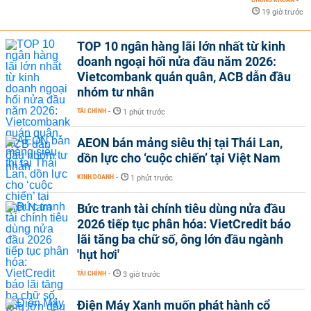
-
19 giờ trước
TOP 10 ngân hàng lãi lớn nhất từ kinh
doanh ngoại hối nửa đầu năm 2026:
Vietcombank quán quân, ACB dẫn đầu
nhóm tư nhân
TÀI CHÍNH
-
1 phút trước
AEON bán mảng siêu thị tại Thái Lan,
dồn lực cho ‘cuộc chiến’ tại Việt Nam
KINH DOANH
-
1 phút trước
Bức tranh tài chính tiêu dùng nửa đầu
2026 tiếp tục phân hóa: VietCredit báo
lãi tăng ba chữ số, ông lớn đầu ngành
'hụt hơi'
TÀI CHÍNH
-
3 giờ trước
Điện Máy Xanh muốn phát hành cổ