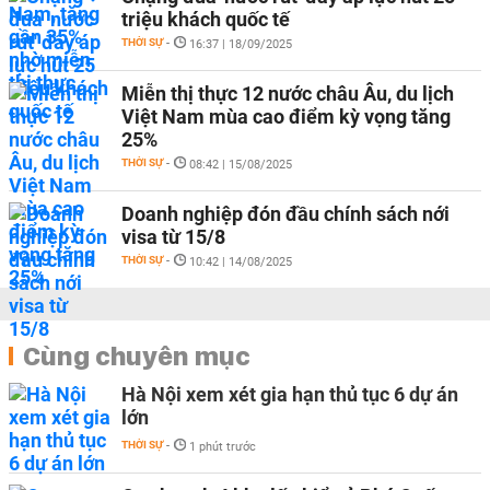
triệu khách quốc tế
THỜI SỰ
-
16:37 | 18/09/2025
Miễn thị thực 12 nước châu Âu, du lịch
Việt Nam mùa cao điểm kỳ vọng tăng
25%
THỜI SỰ
-
08:42 | 15/08/2025
Doanh nghiệp đón đầu chính sách nới
visa từ 15/8
THỜI SỰ
-
10:42 | 14/08/2025
Cùng chuyên mục
Hà Nội xem xét gia hạn thủ tục 6 dự án
lớn
THỜI SỰ
-
1 phút trước