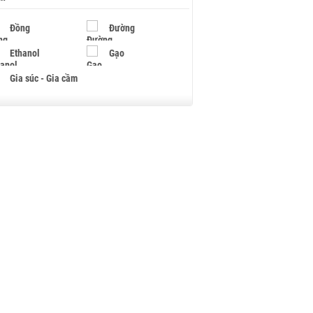
Đồng
Đường
Ethanol
Gạo
Gia súc - Gia cầm
Giấy
Gỗ
Hạt điều
Hồ tiêu - Hạt tiêu
Khí đốt
Kim loại khác
Mắc ca
Muối
Ngũ cốc
Nhựa - Hạt nhựa
Palladium
Phân bón