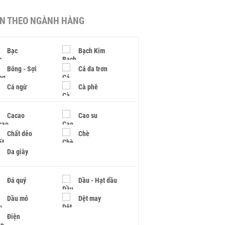
IN THEO NGÀNH HÀNG
Bạc
Bạch Kim
Bông - Sợi
Cá da trơn
Cá ngừ
Cà phê
Cacao
Cao su
Chất dẻo
Chè
Da giày
Đá quý
Dầu - Hạt dầu
Dầu mỏ
Dệt may
Điện