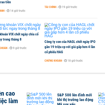
rao tiền
TÀI CHÍNH
-
19 giờ trước
OANH
-
14 giờ trước
khoán VIX chốt ngày chia cổ
y trong tháng 8
Công ty con của HAGL chốt ngày IPO
gần 19 triệu cp với giá gấp hơn 4 lần
KHOÁN
-
9 giờ trước
cổ phiếu HAG
CHỨNG KHOÁN
-
18 giờ trước
ên cao
S&P 500 lên đỉnh mới
iệc làm
khi thị trường lao động
Mỹ suy yếu