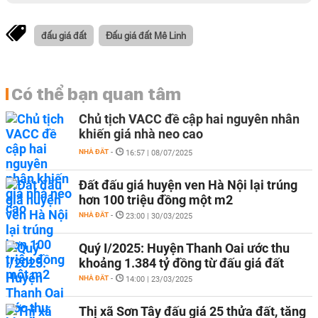
đấu giá đất
Đấu giá đất Mê Linh
Có thể bạn quan tâm
Chủ tịch VACC đề cập hai nguyên nhân
khiến giá nhà neo cao
NHÀ ĐẤT
-
16:57 | 08/07/2025
Đất đấu giá huyện ven Hà Nội lại trúng
hơn 100 triệu đồng một m2
NHÀ ĐẤT
-
23:00 | 30/03/2025
Quý I/2025: Huyện Thanh Oai ước thu
khoảng 1.384 tỷ đồng từ đấu giá đất
NHÀ ĐẤT
-
14:00 | 23/03/2025
Thị xã Sơn Tây đấu giá 25 thửa đất, tăng