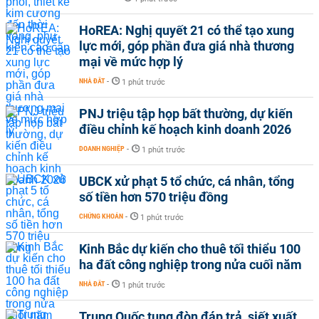
HoREA: Nghị quyết 21 có thể tạo xung
lực mới, góp phần đưa giá nhà thương
mại về mức hợp lý
NHÀ ĐẤT
-
1 phút trước
PNJ triệu tập họp bất thường, dự kiến
điều chỉnh kế hoạch kinh doanh 2026
DOANH NGHIỆP
-
1 phút trước
UBCK xử phạt 5 tổ chức, cá nhân, tổng
số tiền hơn 570 triệu đồng
CHỨNG KHOÁN
-
1 phút trước
Kinh Bắc dự kiến cho thuê tối thiểu 100
ha đất công nghiệp trong nửa cuối năm
NHÀ ĐẤT
-
1 phút trước
Trung Quốc tung đòn đáp trả, siết xuất