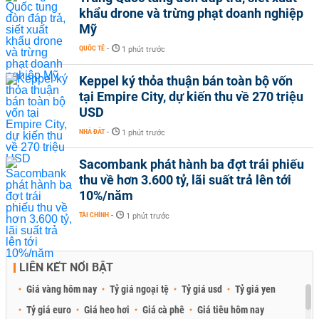
khẩu drone và trừng phạt doanh nghiệp
Mỹ
QUỐC TẾ
-
1 phút trước
Keppel ký thỏa thuận bán toàn bộ vốn
tại Empire City, dự kiến thu về 270 triệu
USD
NHÀ ĐẤT
-
1 phút trước
Sacombank phát hành ba đợt trái phiếu
thu về hơn 3.600 tỷ, lãi suất trả lên tới
10%/năm
TÀI CHÍNH
-
1 phút trước
LIÊN KẾT NỔI BẬT
Giá vàng hôm nay
Tỷ giá ngoại tệ
Tỷ giá usd
Tỷ giá yen
Tỷ giá euro
Giá heo hơi
Giá cà phê
Giá tiêu hôm nay