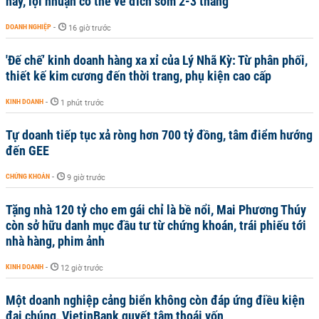
nay, lợi nhuận có thể về đích sớm 2-3 tháng
DOANH NGHIỆP
-
16 giờ trước
'Đế chế’ kinh doanh hàng xa xỉ của Lý Nhã Kỳ: Từ phân phối,
thiết kế kim cương đến thời trang, phụ kiện cao cấp
KINH DOANH
-
1 phút trước
Tự doanh tiếp tục xả ròng hơn 700 tỷ đồng, tâm điểm hướng
đến GEE
CHỨNG KHOÁN
-
9 giờ trước
Tặng nhà 120 tỷ cho em gái chỉ là bề nổi, Mai Phương Thúy
còn sở hữu danh mục đầu tư từ chứng khoán, trái phiếu tới
nhà hàng, phim ảnh
KINH DOANH
-
12 giờ trước
Một doanh nghiệp cảng biển không còn đáp ứng điều kiện
đại chúng, VietinBank quyết tâm thoái vốn