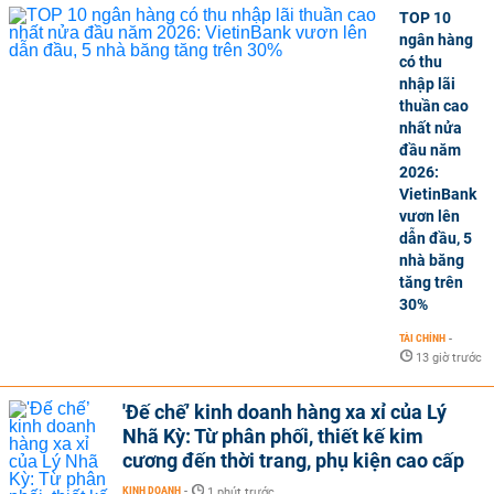
TOP 10
ngân hàng
có thu
nhập lãi
thuần cao
nhất nửa
đầu năm
2026:
VietinBank
vươn lên
dẫn đầu, 5
nhà băng
tăng trên
30%
TÀI CHÍNH
-
13 giờ trước
'Đế chế’ kinh doanh hàng xa xỉ của Lý
Nhã Kỳ: Từ phân phối, thiết kế kim
cương đến thời trang, phụ kiện cao cấp
KINH DOANH
-
1 phút trước