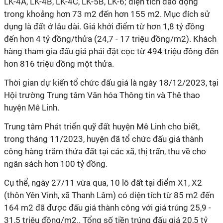
LK-4A, LK-4B, LK-4C, LK-5B, LK-6; diện tích dao động
trong khoảng hơn 73 m2 đến hơn 155 m2. Mục đích sử
dụng là đất ở lâu dài. Giá khởi điểm từ hơn 1,8 tỷ đồng
đến hơn 4 tỷ đồng/thửa (24,7 - 17 triệu đồng/m2).
Khách
hàng tham gia đấu giá phải đặt cọc từ 494 triệu đồng đến
hơn 816 triệu đồng một thửa.
Thời gian dự kiến tổ chức đấu giá là ngày 18/12/2023, tại
Hội trường Trung tâm Văn hóa Thông tin và Thê thao
huyện Mê Linh.
Trung tâm Phát triển quỹ đất huyện Mê Linh cho biết,
trong tháng 11/2023, huyện đã tổ chức đấu giá thành
công hàng trăm thửa đất tại các xã, thị trấn, thu về cho
ngân sách hơn 100 tỷ đồng.
Cụ thể, ngày 27/11 vừa qua, 10 lô đất tại điểm X1, X2
(thôn Yên Vinh, xã Thanh Lâm) có diện tích từ 85 m2 đến
164 m2 đã được đấu giá thành công với giá trúng 25,9 -
31,5 triệu đồng/m2.. Tổng số tiền trúng đấu giá 20,5 tỷ