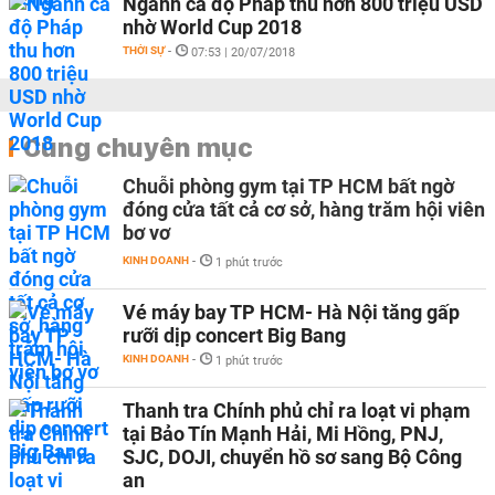
Ngành cá độ Pháp thu hơn 800 triệu USD
nhờ World Cup 2018
THỜI SỰ
-
07:53 | 20/07/2018
Cùng chuyên mục
Chuỗi phòng gym tại TP HCM bất ngờ
đóng cửa tất cả cơ sở, hàng trăm hội viên
bơ vơ
KINH DOANH
-
1 phút trước
Vé máy bay TP HCM- Hà Nội tăng gấp
rưỡi dịp concert Big Bang
KINH DOANH
-
1 phút trước
Thanh tra Chính phủ chỉ ra loạt vi phạm
tại Bảo Tín Mạnh Hải, Mi Hồng, PNJ,
SJC, DOJI, chuyển hồ sơ sang Bộ Công
an