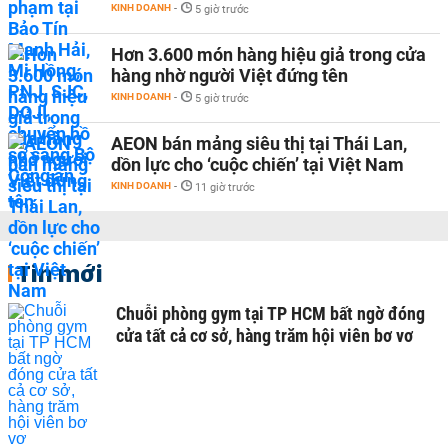
KINH DOANH
-
5 giờ trước
Hơn 3.600 món hàng hiệu giả trong cửa
hàng nhờ người Việt đứng tên
KINH DOANH
-
5 giờ trước
AEON bán mảng siêu thị tại Thái Lan,
dồn lực cho ‘cuộc chiến’ tại Việt Nam
KINH DOANH
-
11 giờ trước
Tin mới
Chuỗi phòng gym tại TP HCM bất ngờ đóng
cửa tất cả cơ sở, hàng trăm hội viên bơ vơ