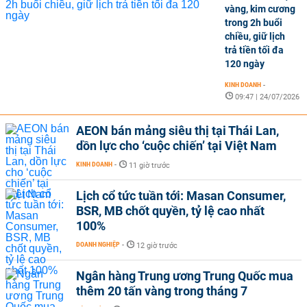
vàng, kim cương
trong 2h buổi
chiều, giữ lịch
trả tiền tối đa
120 ngày
KINH DOANH
-
09:47 | 24/07/2026
AEON bán mảng siêu thị tại Thái Lan,
dồn lực cho ‘cuộc chiến’ tại Việt Nam
KINH DOANH
-
11 giờ trước
Lịch cổ tức tuần tới: Masan Consumer,
BSR, MB chốt quyền, tỷ lệ cao nhất
100%
DOANH NGHIỆP
-
12 giờ trước
Ngân hàng Trung ương Trung Quốc mua
thêm 20 tấn vàng trong tháng 7