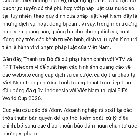
Cục cho biết những dịch vụ, hoạt động cá độ, cá cược, cờ
bạc trực tuyến có thể phù hợp với pháp luật của nước sở
tại, tuy nhiên, theo quy định của pháp luật Việt Nam, đây là
những dịch vụ, hoạt động bị cấm. Vì vậy, trong mọi trường
hợp, việc quảng cáo, quảng bá cho những dịch vụ, hoạt
động này trên các kênh truyền hình, dịch vụ truyền hình trả
tiền là hành vi vi phạm pháp luật của Việt Nam.
Gần đây, Thanh tra Bộ đã xử phạt hành chính với VTV và
FPT Telecom vì để xuất hiện các hình ảnh quảng cáo về
các website cung cấp dịch vụ cá cược, cá độ trái phép tại
Việt Nam trong chương trình tường thuật trực tiếp trận
đấu bóng đá giữa Indonesia với Việt Nam tại giải FIFA
World Cup 2026.
Cục yêu cầu các đài/đơnvị/doanh nghiệp rà soát lại các
thỏa thuận bản quyền để kịp thời kiểm soát, xử lý, điều
chỉnh, bổ sung các điều khoản bảo đảm ngăn chặn từ gốc
những vi phạm.