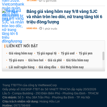
TÀI CHÍNH
-
12 giờ trước
Bảng giá vàng hôm nay 9/8 vàng SJC
và nhẫn tròn leo dốc, nữ trang tăng tới 6
triệu đồng/lượng
HÀNG HÓA
-
1 phút trước
LIÊN KẾT NỔI BẬT
Giá vàng hôm nay
Tỷ giá ngoại tệ
Tỷ giá usd
Tỷ giá yen
Tỷ giá euro
Giá heo hơi
Giá cà phê
Giá tiêu hôm nay
Lãi suất ngân hàng
Giá xăng dầu
Giá thép hôm nay
Giá sầu riêng
Giá thịt heo
Giá gạo
Giá cao su
Best Retail Brokers
Diễn đàn đầu tư Việt Nam 2026
Trang TTĐTTH của công ty VietNewsCorp
Giấy phép số 3323/GP-TTĐT do Sở VH&TT TP.HCM cấp ngày 20/3/2026
Lầu 5 - Compa Building - 293 Điện Biên Phủ - Phường Gia Định - TP.HCM
Chi nhánh:
Số 5 - Khu 38A Trần Phú - Phường Ba Đình - TP. Hà Nội
Chịu trách nhiệm nội dung:
Hoàng Hữu Lợi
Hotline:
0975798489