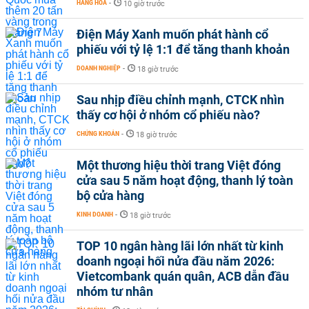
HÀNG HÓA
-
10 giờ trước
Điện Máy Xanh muốn phát hành cổ
phiếu với tỷ lệ 1:1 để tăng thanh khoản
DOANH NGHIỆP
-
18 giờ trước
Sau nhịp điều chỉnh mạnh, CTCK nhìn
thấy cơ hội ở nhóm cổ phiếu nào?
CHỨNG KHOÁN
-
18 giờ trước
Một thương hiệu thời trang Việt đóng
cửa sau 5 năm hoạt động, thanh lý toàn
bộ cửa hàng
KINH DOANH
-
18 giờ trước
TOP 10 ngân hàng lãi lớn nhất từ kinh
doanh ngoại hối nửa đầu năm 2026:
Vietcombank quán quân, ACB dẫn đầu
nhóm tư nhân