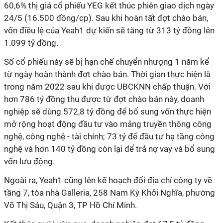
60,6% thị giá cổ phiếu YEG kết thúc phiên giao dịch ngày
24/5 (16.500 đồng/cp). Sau khi hoàn tất đợt chào bán,
vốn điều lệ của Yeah1 dự kiến sẽ tăng từ 313 tỷ đồng lên
1.099 tỷ đồng.
Số cổ phiếu này sẽ bị hạn chế chuyển nhượng 1 năm kể
từ ngày hoàn thành đợt chào bán. Thời gian thực hiện là
trong năm 2022 sau khi được UBCKNN chấp thuận. Với
hơn 786 tỷ đồng thu được từ đợt chào bán này, doanh
nghiệp sẽ dùng 572,8 tỷ đồng để bổ sung vốn thực hiện
mở rộng hoạt động đầu tư vào mảng truyền thông công
nghệ, công nghệ - tài chính; 73 tỷ để đầu tư hạ tầng công
nghệ và hơn 140 tỷ đồng còn lại để trả nợ vay và bổ sung
vốn lưu động.
Ngoài ra, Yeah1 cũng lên kế hoạch đổi địa chỉ công ty về
tầng 7, tòa nhà Galleria, 258 Nam Kỳ Khởi Nghĩa, phường
Võ Thị Sáu, Quận 3, TP Hồ Chí Minh.