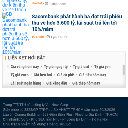
NHÀ ĐẤT
-
1 phút trước
Sacombank phát hành ba đợt trái phiếu
thu về hơn 3.600 tỷ, lãi suất trả lên tới
10%/năm
TÀI CHÍNH
-
1 phút trước
LIÊN KẾT NỔI BẬT
Giá vàng hôm nay
Tỷ giá ngoại tệ
Tỷ giá usd
Tỷ giá yen
Tỷ giá euro
Giá heo hơi
Giá cà phê
Giá tiêu hôm nay
Lãi suất ngân hàng
Giá xăng dầu
Giá thép hôm nay
Giá sầu riêng
Giá thịt heo
Giá gạo
Giá cao su
Best Retail Brokers
Diễn đàn đầu tư Việt Nam 2026
Trang TTĐTTH của công ty VietNewsCorp
Giấy phép số 3323/GP-TTĐT do Sở VH&TT TP.HCM cấp ngày 20/3/2026
Lầu 5 - Compa Building - 293 Điện Biên Phủ - Phường Gia Định - TP.HCM
Chi nhánh:
Số 5 - Khu 38A Trần Phú - Phường Ba Đình - TP. Hà Nội
Chịu trách nhiệm nội dung:
Hoàng Hữu Lợi