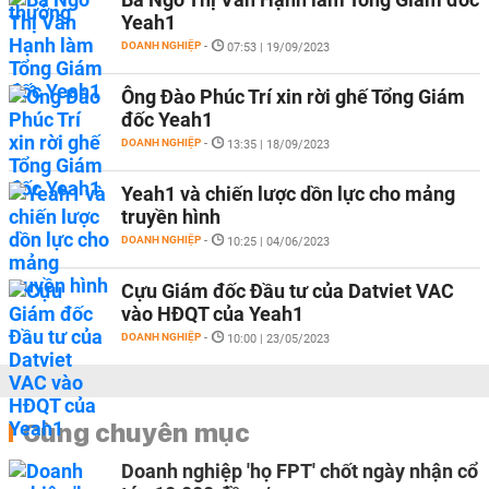
Yeah1
DOANH NGHIỆP
-
07:53 | 19/09/2023
Ông Đào Phúc Trí xin rời ghế Tổng Giám
đốc Yeah1
DOANH NGHIỆP
-
13:35 | 18/09/2023
Yeah1 và chiến lược dồn lực cho mảng
truyền hình
DOANH NGHIỆP
-
10:25 | 04/06/2023
Cựu Giám đốc Đầu tư của Datviet VAC
vào HĐQT của Yeah1
DOANH NGHIỆP
-
10:00 | 23/05/2023
Cùng chuyên mục
Doanh nghiệp 'họ FPT' chốt ngày nhận cổ