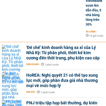
VietinBank
vươn lên
dẫn đầu, 5
nhà băng
tăng trên
30%
TÀI CHÍNH
-
14 giờ trước
'Đế chế’ kinh doanh hàng xa xỉ của Lý
Nhã Kỳ: Từ phân phối, thiết kế kim
cương đến thời trang, phụ kiện cao cấp
KINH DOANH
-
1 phút trước
HoREA: Nghị quyết 21 có thể tạo xung
lực mới, góp phần đưa giá nhà thương
mại về mức hợp lý
NHÀ ĐẤT
-
1 phút trước
PNJ triệu tập họp bất thường, dự kiến