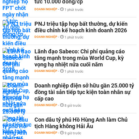
tức 10.000 đồng/cp
DOANH NGHIỆP
-
1 phút trước
PNJ triệu tập họp bất thường, dự kiến
điều chỉnh kế hoạch kinh doanh 2026
DOANH NGHIỆP
-
1 phút trước
Lãnh đạo Sabeco: Chi phí quảng cáo
tăng mạnh trong mùa World Cup, kỳ
vọng hạ nhiệt nửa cuối năm
DOANH NGHIỆP
-
1 phút trước
Doanh nghiệp điện sở hữu gần 25.000 tỷ
đồng tài sản tiếp tục kiện toàn nhân sự
cấp cao
DOANH NGHIỆP
-
8 giờ trước
Con dâu tỷ phú Hồ Hùng Anh làm Chủ
tịch Hàng không Hải Âu
DOANH NGHIỆP
-
9 giờ trước