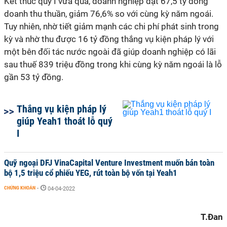
Kết thúc quý I vừa qua, doanh nghiệp đạt 67,5 tỷ đồng
doanh thu thuần, giảm 76,6% so với cùng kỳ năm ngoái.
Tuy nhiên, nhờ tiết giảm mạnh các chi phí phát sinh trong
kỳ và nhờ thu được 16 tỷ đồng thắng vụ kiện pháp lý với
một bên đối tác nước ngoài đã giúp doanh nghiệp có lãi
sau thuế 839 triệu đồng trong khi cùng kỳ năm ngoái là lỗ
gần 53 tỷ đồng.
Thắng vụ kiện pháp lý
giúp Yeah1 thoát lỗ quý
I
Quỹ ngoại DFJ VinaCapital Venture Investment muốn bán toàn
bộ 1,5 triệu cổ phiếu YEG, rút toàn bộ vốn tại Yeah1
CHỨNG KHOÁN
-
04-04-2022
T.Đan