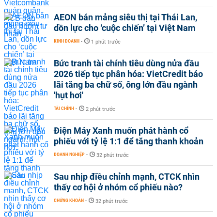
AEON bán mảng siêu thị tại Thái Lan,
dồn lực cho ‘cuộc chiến’ tại Việt Nam
KINH DOANH
-
1 phút trước
Bức tranh tài chính tiêu dùng nửa đầu
2026 tiếp tục phân hóa: VietCredit báo
lãi tăng ba chữ số, ông lớn đầu ngành
'hụt hơi'
TÀI CHÍNH
-
2 phút trước
Điện Máy Xanh muốn phát hành cổ
phiếu với tỷ lệ 1:1 để tăng thanh khoản
DOANH NGHIỆP
-
32 phút trước
Sau nhịp điều chỉnh mạnh, CTCK nhìn
thấy cơ hội ở nhóm cổ phiếu nào?
CHỨNG KHOÁN
-
32 phút trước