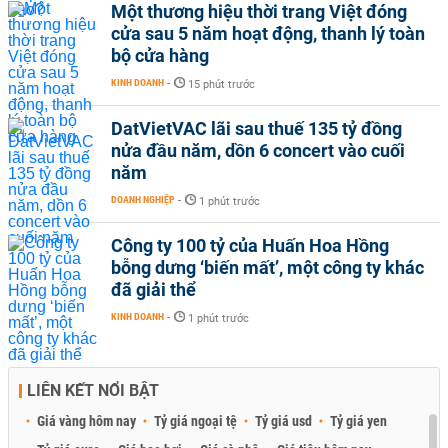
Một thương hiệu thời trang Việt đóng
cửa sau 5 năm hoạt động, thanh lý toàn
bộ cửa hàng
KINH DOANH
-
15 phút trước
DatVietVAC lãi sau thuế 135 tỷ đồng
nửa đầu năm, dồn 6 concert vào cuối
năm
DOANH NGHIỆP
-
1 phút trước
Công ty 100 tỷ của Huấn Hoa Hồng
bỗng dưng ‘biến mất’, một công ty khác
đã giải thể
KINH DOANH
-
1 phút trước
LIÊN KẾT NỔI BẬT
Giá vàng hôm nay
Tỷ giá ngoại tệ
Tỷ giá usd
Tỷ giá yen