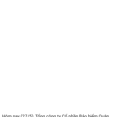
Hôm nay (27/5), Tổng công ty Cổ phần Bảo hiểm Quân