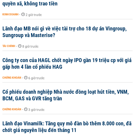
quyền xã, không trao tiền
KINH DOANH
-
2 giờ trước
Lãnh đạo MB nói gì về việc tài trợ cho 18 dự án Vingroup,
Sungroup và Masterise?
TÀI CHÍNH
-
8 giờ trước
Công ty con của HAGL chốt ngày IPO gần 19 triệu cp với giá
gấp hơn 4 lần cổ phiếu HAG
CHỨNG KHOÁN
-
6 giờ trước
Cổ phiếu doanh nghiệp Nhà nước đồng loạt hút tiền, VNM,
BCM, GAS và GVR tăng trần
CHỨNG KHOÁN
-
3 giờ trước
Lãnh đạo Vinamilk: Tăng quy mô đàn bò thêm 8.000 con, đã
chốt giá nguyên liệu đến tháng 11