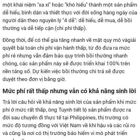
một khái niệm "xa xỉ" hoặc "khó hiểu" thành một sản phẩm
dễ hiểu, bình dân
và thiết thực với đời sống hàng ngày của
người dân theo nguyên lý "4 dễ": dễ hiểu, dễ mua, dễ bồi
thường và dễ tiếp cận (chi phí thấp).
Đồng thời, để có thể gia tăng nhanh về mặt quy mô vàgiải
quyết bài toán chi phí vận hành thấp, từ đó đưa ra mức
phí rẻ nhưng vẫn đảm bảo quy trình bồi thường nhanh
chóng, các sản phẩm này sẽ được triển khai 100% trên
nền tảng số. Dự kiến việc bồi thường chi trả sẽ được
duyệt theo đơn vị bằng giờ.
Mức phí rất thấp nhưng vẫn có khả năng sinh lời
Trả lời câu hỏi về khả năng sinh lời của sản phẩm khi mức
phí ở mức rất thấp, ông Tuynh tiết lộ
sản phẩm được ra
đời sau chuyến đi thực tế tại Philippines, thị trường có
mức độ tương đồng với Việt Nam về khí hậu và các rủi ro
và cũng là nơi có thị trường bảo hiểm vi mô phát triển