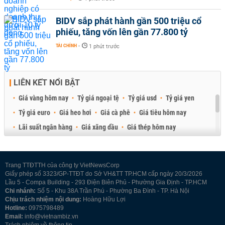
BIDV sắp phát hành gần 500 triệu cổ
phiếu, tăng vốn lên gần 77.800 tỷ
TÀI CHÍNH
-
1 phút trước
LIÊN KẾT NỔI BẬT
Giá vàng hôm nay
Tỷ giá ngoại tệ
Tỷ giá usd
Tỷ giá yen
Tỷ giá euro
Giá heo hơi
Giá cà phê
Giá tiêu hôm nay
Lãi suất ngân hàng
Giá xăng dầu
Giá thép hôm nay
Giá sầu riêng
Giá thịt heo
Giá gạo
Giá cao su
Best Retail Brokers
Diễn đàn đầu tư Việt Nam 2026
Trang TTĐTTH của công ty VietNewsCorp
Giấy phép số 3323/GP-TTĐT do Sở VH&TT TP.HCM cấp ngày 20/3/2026
Lầu 5 - Compa Building - 293 Điện Biên Phủ - Phường Gia Định - TP.HCM
Chi nhánh:
Số 5 - Khu 38A Trần Phú - Phường Ba Đình - TP. Hà Nội
Chịu trách nhiệm nội dung:
Hoàng Hữu Lợi
Hotline:
0975798489
Email:
info@vietnambiz.vn