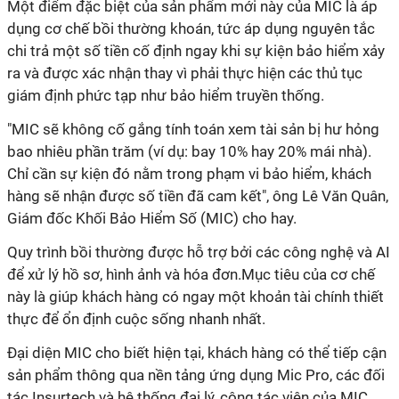
Một điểm đặc biệt của sản phẩm mới này của MIC là áp
dụng cơ chế bồi thường khoán, tức áp dụng nguyên tắc
chi trả một số tiền cố định ngay khi sự kiện bảo hiểm xảy
ra và được xác nhận thay vì phải thực hiện các thủ tục
giám định phức tạp như bảo hiểm truyền thống.
"
MIC sẽ không cố gắng tính toán xem tài sản bị hư hỏng
bao nhiêu phần trăm (ví dụ: bay 10% hay 20% mái nhà).
Chỉ cần sự kiện đó nằm trong phạm vi bảo hiểm, khách
hàng sẽ nhận được số tiền đã cam kết", ông Lê Văn Quân,
Giám đốc Khối Bảo Hiểm Số (MIC) cho hay.
Quy trình bồi thường được hỗ trợ bởi các công nghệ và AI
để xử lý hồ sơ, hình ảnh và hóa đơn.
Mục tiêu của cơ chế
này là giúp khách hàng có ngay một khoản tài chính thiết
thực để ổn định cuộc sống nhanh nhất.
Đại diện MIC cho biết hiện tại, khách hàng có thể tiếp cận
sản phẩm thông qua nền tảng ứng dụng
Mic Pro, các đối
tác Insurtech
và hệ thống đại lý, cộng tác viên của MIC.