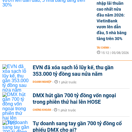
nhập lãi thuần
cao nhất nửa
đầu năm 2026:
VietinBank
vươn lên dẫn
đầu, 5 nhà băng
tăng trên 30%
TÀI CHÍNH
-
15:12 | 05/08/2026
EVN đã xóa sạch lỗ lũy kế, thu gần
353.000 tỷ đồng sau nửa năm
DOANH NGHIỆP
-
1 phút trước
DMX hút gần 700 tỷ đồng vốn ngoại
trong phiên thứ hai lên HOSE
CHỨNG KHOÁN
-
1 phút trước
Tự doanh sang tay gần 700 tỷ đồng cổ
phiếu DMX cho ai?