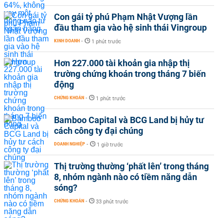
Con gái tỷ phú Phạm Nhật Vượng lần
đầu tham gia vào hệ sinh thái Vingroup
KINH DOANH
-
1 phút trước
Hơn 227.000 tài khoản gia nhập thị
trường chứng khoán trong tháng 7 biến
động
CHỨNG KHOÁN
-
1 phút trước
Bamboo Capital và BCG Land bị hủy tư
cách công ty đại chúng
DOANH NGHIỆP
-
1 giờ trước
Thị trường thường ‘phất lên’ trong tháng
8, nhóm ngành nào có tiềm năng dẫn
sóng?
CHỨNG KHOÁN
-
33 phút trước