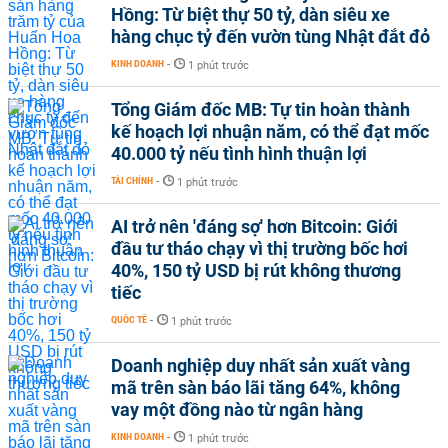
Hồng: Từ biệt thự 50 tỷ, dàn siêu xe
hàng chục tỷ đến vườn tùng Nhật đắt đỏ
KINH DOANH
-
1 phút trước
Tổng Giám đốc MB: Tự tin hoàn thành
kế hoạch lợi nhuận năm, có thể đạt mốc
40.000 tỷ nếu tình hình thuận lợi
TÀI CHÍNH
-
1 phút trước
AI trở nên 'đáng sợ' hơn Bitcoin: Giới
đầu tư tháo chạy vì thị trường bốc hơi
40%, 150 tỷ USD bị rút không thương
tiếc
QUỐC TẾ
-
1 phút trước
Doanh nghiệp duy nhất sản xuất vàng
mã trên sàn báo lãi tăng 64%, không
vay một đồng nào từ ngân hàng
KINH DOANH
-
1 phút trước