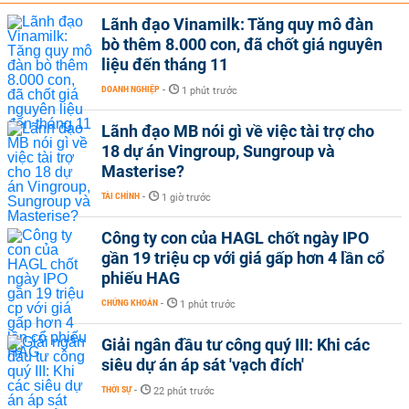
Lãnh đạo Vinamilk: Tăng quy mô đàn
bò thêm 8.000 con, đã chốt giá nguyên
liệu đến tháng 11
DOANH NGHIỆP
-
1 phút trước
Lãnh đạo MB nói gì về việc tài trợ cho
18 dự án Vingroup, Sungroup và
Masterise?
TÀI CHÍNH
-
1 giờ trước
Công ty con của HAGL chốt ngày IPO
gần 19 triệu cp với giá gấp hơn 4 lần cổ
phiếu HAG
CHỨNG KHOÁN
-
1 phút trước
Giải ngân đầu tư công quý III: Khi các
siêu dự án áp sát 'vạch đích'
THỜI SỰ
-
22 phút trước