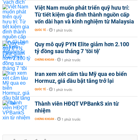
Việt Nam muốn phát triển quỹ hưu trí:
Từ tiết kiệm gia đình thành nguồn cấp
vốn dài hạn và kinh nghiệm từ Malaysia
QUỐC TẾ
-
1 phút trước
Quy mô quỹ PYN Elite giảm hơn 2.100
tỷ đồng sau tháng 7 ‘tồi tệ’
CHỨNG KHOÁN
-
1 phút trước
Iran xem xét cấm tàu Mỹ qua eo biển
Hormuz, giá dầu bật tăng trở lại
QUỐC TẾ
-
1 phút trước
Thành viên HĐQT VPBankS xin từ
nhiệm
CHỨNG KHOÁN
-
1 phút trước