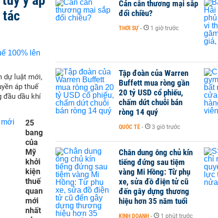
tùy ý áp
Cán cân thương mại sắp
 tác
đổi chiều?
THỜI SỰ
-
1 giờ trước
Tập đoàn của Warren
 dự luật mới,
Buffett mua ròng gần
yền áp thuế
20 tỷ USD cổ phiếu,
g đầu dầu khí
chấm dứt chuỗi bán
ròng 14 quý
25
QUỐC TẾ
-
3 giờ trước
bang
của
Mỹ
Chân dung ông chủ kín
khởi
tiếng đứng sau tiệm
kiện
vàng Mi Hồng: Từ phụ
thuế
xe, sửa đồ điện tử cũ
quan
đến gây dựng thương
mới
hiệu hơn 35 năm tuổi
nhất
KINH DOANH
-
1 phút trước