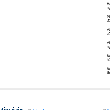
Hà
n
PN
đ
Vậ
că
V
n
Đạ
hà
Bả
th