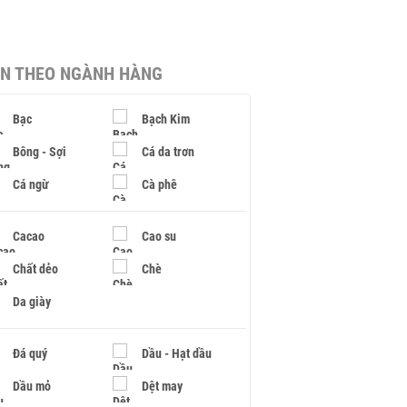
IN THEO NGÀNH HÀNG
Bạc
Bạch Kim
Bông - Sợi
Cá da trơn
Cá ngừ
Cà phê
Cacao
Cao su
Chất dẻo
Chè
Da giày
Đá quý
Dầu - Hạt dầu
Dầu mỏ
Dệt may