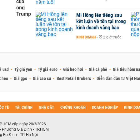
của
ông
Trump
Mi Hồng lên tiếng sau
kết luận về tồn tại trong
kinh doanh vàng bạc
KINH DOANH
-
2 giờ trước
á usd
Tỷ giá yen
Tỷ giá euro
Giá heo hơi
Giá cà phê
Giá tiêu hôm n
t heo
Giá gạo
Giá cao su
Best Retail Brokers
Diễn đàn đầu tư Việt N
ỐC TẾ
TÀI CHÍNH
NHÀ ĐẤT
CHỨNG KHOÁN
DOANH NGHIỆP
KINH DO
P.HCM cấp ngày 20/3/2026
 - Phường Gia Định - TP.HCM
 Ba Đình - TP. Hà Nội