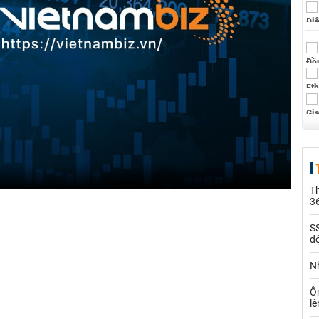
Th
36
SS
đ
Nh
Ô
l