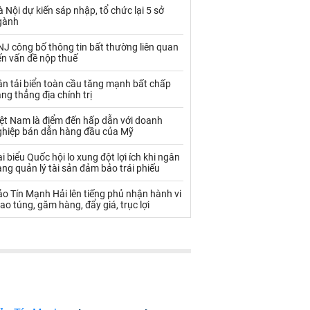
Palladium
Phân bón
 Nội dự kiến sáp nhập, tổ chức lại 5 sở
gành
Rau - Củ -Quả
Sắt thép
J công bố thông tin bất thường liên quan
Sữa
ến vấn đề nộp thuế
n tải biển toàn cầu tăng mạnh bất chấp
ng thẳng địa chính trị
Than
Thức ăn chăn nuôi
iệt Nam là điểm đến hấp dẫn với doanh
Thủy hải sản khác
Tôm
ghiệp bán dẫn hàng đầu của Mỹ
Vàng
i biểu Quốc hội lo xung đột lợi ích khi ngân
ng quản lý tài sản đảm bảo trái phiếu
VLXD khác
Xăng dầu
o Tín Mạnh Hải lên tiếng phủ nhận hành vi
ao túng, găm hàng, đẩy giá, trục lợi
Xi măng - Clynker