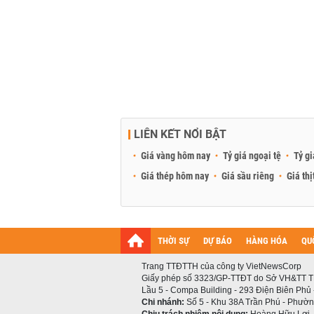
LIÊN KẾT NỔI BẬT
Giá vàng hôm nay
Tỷ giá ngoại tệ
Tỷ gi
Giá thép hôm nay
Giá sầu riêng
Giá thị
THỜI SỰ
DỰ BÁO
HÀNG HÓA
QU
Trang TTĐTTH của công ty VietNewsCorp
Giấy phép số 3323/GP-TTĐT do Sở VH&TT T
Lầu 5 - Compa Building - 293 Điện Biên Phủ
Chi nhánh:
Số 5 - Khu 38A Trần Phú - Phường