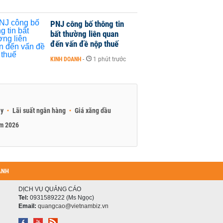
PNJ công bố thông tin
bất thường liên quan
đến vấn đề nộp thuế
KINH DOANH
-
1 phút trước
ay
Lãi suất ngân hàng
Giá xăng dầu
am 2026
ANH
DỊCH VỤ QUẢNG CÁO
Tel:
0931589222 (Ms Ngọc)
Email:
quangcao@vietnambiz.vn