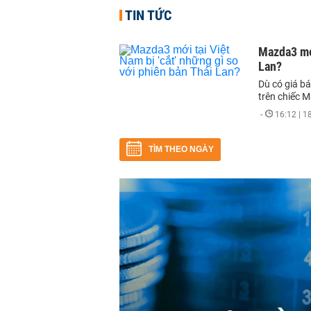
TIN TỨC
Mazda3 mới
Lan?
Dù có giá bá
trên chiếc M
-
16:12 | 
TÌM THEO NGÀY