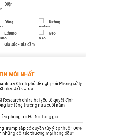
Điện
Đồng
Đường
Ethanol
Gạo
Gia súc - Gia cầm
Giấy
Gỗ
TIN MỚI NHẤT
Hạt điều
Hồ tiêu - Hạt tiêu
anh tra Chính phủ đề nghị Hải Phòng xử lý
Khí đốt
3 nhà, đất dôi dư
I Research chỉ ra hai yếu tố quyết định
Kim loại khác
Mắc ca
ộng lực tăng trưởng nửa cuối năm
Muối
Ngũ cốc
iều phòng trọ Hà Nội tăng giá
Nhựa - Hạt nhựa
ng Trump sắp có quyền tùy ý áp thuế 100%
ên những đối tác thương mại hàng đầu?