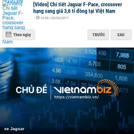
[Video] Chi tiết Jaguar F-Pace, crossover
hạng sang giá 3,6 tỉ đồng tại Việt Nam
-
19:30 | 03/05/2017
Theo ngày
TRƯỚC
SAU
xe Jaguar