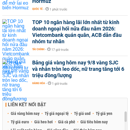
Hormuz
QUỐC TẾ
-
1 phút trước
TOP 10 ngân hàng lãi lớn nhất từ kinh
doanh ngoại hối nửa đầu năm 2026:
Vietcombank quán quân, ACB dẫn đầu
nhóm tư nhân
TÀI CHÍNH
-
17 giờ trước
Bảng giá vàng hôm nay 9/8 vàng SJC
và nhẫn tròn leo dốc, nữ trang tăng tới 6
triệu đồng/lượng
HÀNG HÓA
-
1 giờ trước
LIÊN KẾT NỔI BẬT
Giá vàng hôm nay
Tỷ giá ngoại tệ
Tỷ giá usd
Tỷ giá yen
Tỷ giá euro
Giá heo hơi
Giá cà phê
Giá tiêu hôm nay