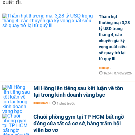
xuất đi.
Thâm hụt
thương mại 3,28
tỷ USD trong
tháng 4, các
chuyên gia kỳ
vọng xuất siêu
sẽ quay trở lại
từ quý III
THỜI SỰ
-
16:54 | 07/05/2026
Mi Hồng lên tiếng sau kết luận về tồn
tại trong kinh doanh vàng bạc
KINH DOANH
-
1 phút trước
Chuỗi phòng gym tại TP HCM bất ngờ
đóng cửa tất cả cơ sở, hàng trăm hội
viên bơ vơ