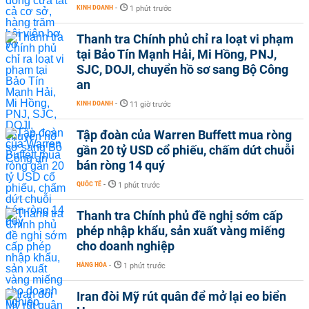
KINH DOANH
-
1 phút trước
Thanh tra Chính phủ chỉ ra loạt vi phạm
tại Bảo Tín Mạnh Hải, Mi Hồng, PNJ,
SJC, DOJI, chuyển hồ sơ sang Bộ Công
an
KINH DOANH
-
11 giờ trước
Tập đoàn của Warren Buffett mua ròng
gần 20 tỷ USD cổ phiếu, chấm dứt chuỗi
bán ròng 14 quý
QUỐC TẾ
-
1 phút trước
Thanh tra Chính phủ đề nghị sớm cấp
phép nhập khẩu, sản xuất vàng miếng
cho doanh nghiệp
HÀNG HÓA
-
1 phút trước
Iran đòi Mỹ rút quân để mở lại eo biển