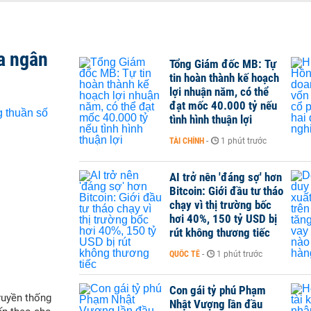
a ngân
Tổng Giám đốc MB: Tự
tin hoàn thành kế hoạch
lợi nhuận năm, có thể
đạt mốc 40.000 tỷ nếu
tình hình thuận lợi
TÀI CHÍNH
-
1 phút trước
AI trở nên 'đáng sợ' hơn
Bitcoin: Giới đầu tư tháo
chạy vì thị trường bốc
hơi 40%, 150 tỷ USD bị
rút không thương tiếc
QUỐC TẾ
-
1 phút trước
Con gái tỷ phú Phạm
ruyền thống
Nhật Vượng lần đầu