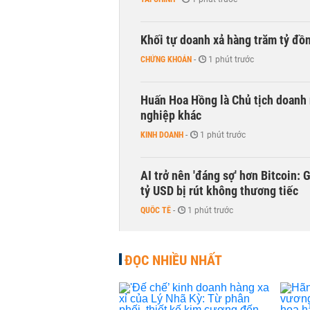
Khối tự doanh xả hàng trăm tỷ đồ
CHỨNG KHOÁN
-
1 phút trước
Huấn Hoa Hồng là Chủ tịch doanh 
nghiệp khác
KINH DOANH
-
1 phút trước
AI trở nên 'đáng sợ' hơn Bitcoin: 
tỷ USD bị rút không thương tiếc
QUỐC TẾ
-
1 phút trước
Doanh nghiệp duy nhất sản xuất v
ĐỌC NHIỀU NHẤT
đồng nào từ ngân hàng
KINH DOANH
-
1 phút trước