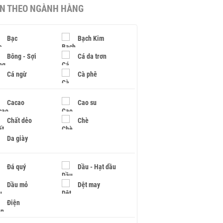
IN THEO NGÀNH HÀNG
Bạc
Bạch Kim
Bông - Sợi
Cá da trơn
Cá ngừ
Cà phê
Cacao
Cao su
Chất dẻo
Chè
Da giày
Đá quý
Dầu - Hạt dầu
Dầu mỏ
Dệt may
Điện