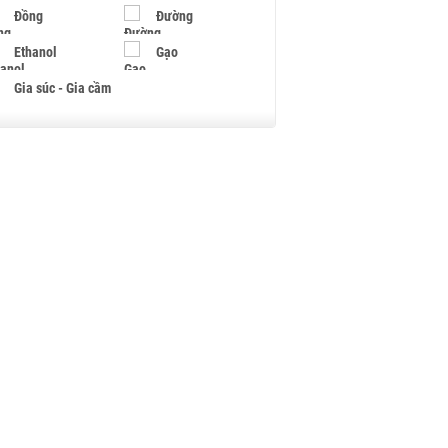
Đồng
Đường
Ethanol
Gạo
Gia súc - Gia cầm
Giấy
Gỗ
Hạt điều
Hồ tiêu - Hạt tiêu
Khí đốt
Kim loại khác
Mắc ca
Muối
Ngũ cốc
Nhựa - Hạt nhựa
Palladium
Phân bón
Rau - Củ -Quả
Sắt thép