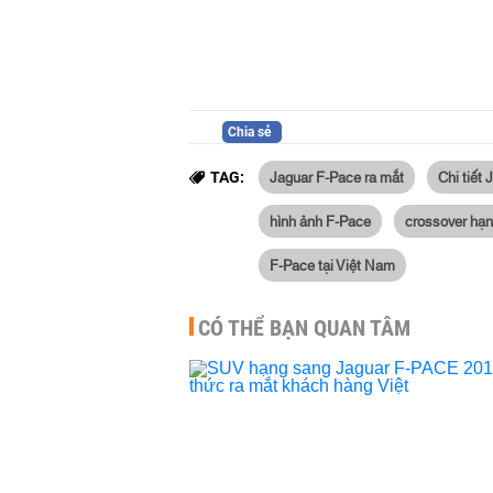
Chia sẻ
Jaguar F-Pace ra mắt
Chi tiết
TAG:
hình ảnh F-Pace
crossover hạ
F-Pace tại Việt Nam
CÓ THỂ BẠN QUAN TÂM