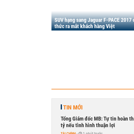
SUV hạng sang Jaguar F-PACE 2017 
thức ra mắt khách hàng Việt
TIN MỚI
Tổng Giám đốc MB: Tự tin hoàn th
tỷ nếu tình hình thuận lợi
TÀI CHÍNH
-
1 phút trước