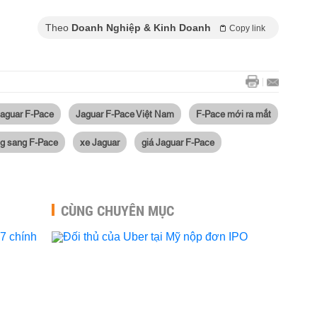
Theo
Doanh Nghiệp & Kinh Doanh
Copy link
 Jaguar F-Pace
Jaguar F-Pace Việt Nam
F-Pace mới ra mắt
ng sang F-Pace
xe Jaguar
giá Jaguar F-Pace
CÙNG CHUYÊN MỤC