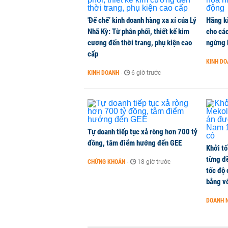
Con gái tỷ phú Phạm Nhật Vượng l
'Đế chế’ kinh doanh hàng xa xỉ của Lý
Hãng k
KINH DOANH
-
1 phút trước
Nhã Kỳ: Từ phân phối, thiết kế kim
cho các
cương đến thời trang, phụ kiện cao
ngừng 
cấp
Hơn 227.000 tài khoản gia nhập t
KINH D
CHỨNG KHOÁN
-
1 phút trước
KINH DOANH
-
6 giờ trước
Cuộc đua 'xuống phố' của ngân hà
KINH DOANH
-
1 phút trước
Tự doanh tiếp tục xả ròng hơn 700 tỷ
đồng, tâm điểm hướng đến GEE
Khởi tố
từng đ
CHỨNG KHOÁN
-
18 giờ trước
tốc độ
bằng vố
DOANH 