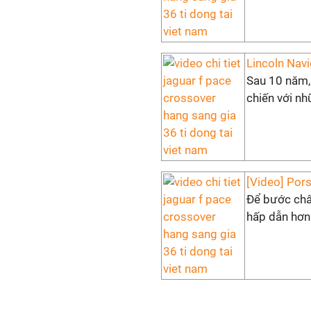
Lincoln Navi
Sau 10 năm, 
chiến với nh
[Video] Pors
Để bước chân
hấp dẫn hơn 