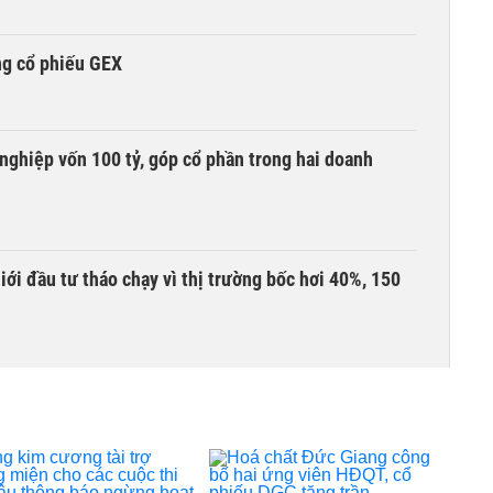
ng cổ phiếu GEX
nghiệp vốn 100 tỷ, góp cổ phần trong hai doanh
Giới đầu tư tháo chạy vì thị trường bốc hơi 40%, 150
àng mã trên sàn báo lãi tăng 64%, không vay một