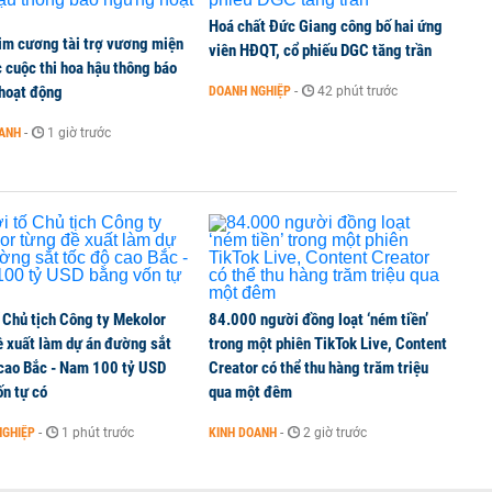
ần đầu tham gia vào hệ sinh thái Vingroup
Hoá chất Đức Giang công bố hai ứng
im cương tài trợ vương miện
viên HĐQT, cổ phiếu DGC tăng trần
 cuộc thi hoa hậu thông báo
hoạt động
DOANH NGHIỆP
-
42 phút trước
hị trường chứng khoán trong tháng 7 biến động
OANH
-
1 giờ trước
ng thuần số
 Chủ tịch Công ty Mekolor
84.000 người đồng loạt ‘ném tiền’
ề xuất làm dự án đường sắt
trong một phiên TikTok Live, Content
 cao Bắc - Nam 100 tỷ USD
Creator có thể thu hàng trăm triệu
n tự có
qua một đêm
NGHIỆP
-
1 phút trước
KINH DOANH
-
2 giờ trước