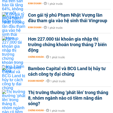
KINH DOANH
-
1 phút trước
Con gái tỷ phú Phạm Nhật Vượng lần
đầu tham gia vào hệ sinh thái Vingroup
KINH DOANH
-
1 phút trước
Hơn 227.000 tài khoản gia nhập thị
trường chứng khoán trong tháng 7 biến
động
CHỨNG KHOÁN
-
1 phút trước
Bamboo Capital và BCG Land bị hủy tư
cách công ty đại chúng
DOANH NGHIỆP
-
1 phút trước
Thị trường thường ‘phất lên’ trong tháng
8, nhóm ngành nào có tiềm năng dẫn
sóng?
CHỨNG KHOÁN
-
1 phút trước