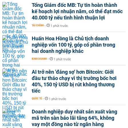
Tổng Giám đốc MB: Tự tin hoàn thành
kế hoạch lợi nhuận năm, có thể đạt mốc
40.000 tỷ nếu tình hình thuận lợi
TÀI CHÍNH
-
1 phút trước
Huấn Hoa Hồng là Chủ tịch doanh
nghiệp vốn 100 tỷ, góp cổ phần trong
hai doanh nghiệp khác
KINH DOANH
-
1 phút trước
AI trở nên 'đáng sợ' hơn Bitcoin: Giới
đầu tư tháo chạy vì thị trường bốc hơi
40%, 150 tỷ USD bị rút không thương
tiếc
QUỐC TẾ
-
1 phút trước
Doanh nghiệp duy nhất sản xuất vàng
mã trên sàn báo lãi tăng 64%, không
vay một đồng nào từ ngân hàng