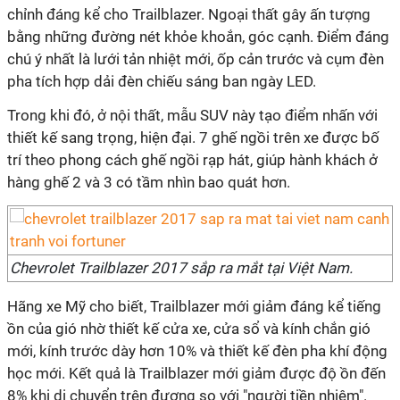
chỉnh đáng kể cho Trailblazer. Ngoại thất gây ấn tượng
bằng những đường nét khỏe khoắn, góc cạnh. Điểm đáng
chú ý nhất là lưới tản nhiệt mới, ốp cản trước và cụm đèn
pha tích hợp dải đèn chiếu sáng ban ngày LED.
Trong khi đó, ở nội thất, mẫu SUV này tạo điểm nhấn với
thiết kế sang trọng, hiện đại. 7 ghế ngồi trên xe được bố
trí theo phong cách ghế ngồi rạp hát, giúp hành khách ở
hàng ghế 2 và 3 có tầm nhìn bao quát hơn.
Chevrolet Trailblazer 2017 sắp ra mắt tại Việt Nam.
Hãng xe Mỹ cho biết, Trailblazer mới giảm đáng kể tiếng
ồn của gió nhờ thiết kế cửa xe, cửa sổ và kính chắn gió
mới, kính trước dày hơn 10% và thiết kế đèn pha khí động
học mới. Kết quả là Trailblazer mới giảm được độ ồn đến
8% khi di chuyển trên đương so với "người tiền nhiệm".