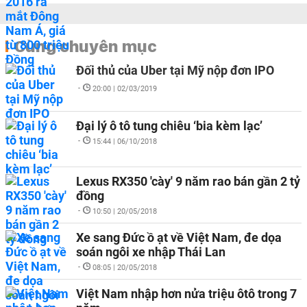
Cùng chuyên mục
Đối thủ của Uber tại Mỹ nộp đơn IPO
-
20:00 | 02/03/2019
Đại lý ô tô tung chiêu ‘bia kèm lạc’
-
15:44 | 06/10/2018
Lexus RX350 'cày' 9 năm rao bán gần 2 tỷ
đồng
-
10:50 | 20/05/2018
Xe sang Đức ồ ạt về Việt Nam, đe dọa
soán ngôi xe nhập Thái Lan
-
08:05 | 20/05/2018
Việt Nam nhập hơn nửa triệu ôtô trong 7