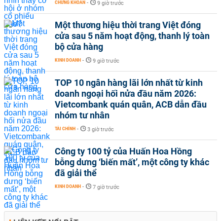
CHỨNG KHOÁN
-
9 giờ trước
Một thương hiệu thời trang Việt đóng
cửa sau 5 năm hoạt động, thanh lý toàn
bộ cửa hàng
KINH DOANH
-
9 giờ trước
TOP 10 ngân hàng lãi lớn nhất từ kinh
doanh ngoại hối nửa đầu năm 2026:
Vietcombank quán quân, ACB dẫn đầu
nhóm tư nhân
TÀI CHÍNH
-
3 giờ trước
Công ty 100 tỷ của Huấn Hoa Hồng
bỗng dưng ‘biến mất’, một công ty khác
đã giải thể
KINH DOANH
-
7 giờ trước