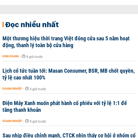
Đọc nhiều nhất
Một thương hiệu thời trang Việt đóng cửa sau 5 năm hoạt
động, thanh lý toàn bộ cửa hàng
KINH DOANH
-
9 giờ trước
Lịch cổ tức tuần tới: Masan Consumer, BSR, MB chốt quyền,
tỷ lệ cao nhất 100%
DOANH NGHIỆP
-
3 giờ trước
Điện Máy Xanh muốn phát hành cổ phiếu với tỷ lệ 1:1 để
tăng thanh khoản
DOANH NGHIỆP
-
9 giờ trước
Sau nhịp điều chỉnh mạnh, CTCK nhìn thấy cơ hội ở nhóm cổ