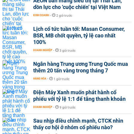
AEON bán mảng siêu thị tại Thái Lan,
dồn lực cho ‘cuộc chiến’ tại Việt Nam
KINH DOANH
-
2 giờ trước
Lịch cổ tức tuần tới: Masan Consumer,
BSR, MB chốt quyền, tỷ lệ cao nhất
100%
DOANH NGHIỆP
-
3 giờ trước
Ngân hàng Trung ương Trung Quốc mua
thêm 20 tấn vàng trong tháng 7
HÀNG HÓA
-
1 giờ trước
Điện Máy Xanh muốn phát hành cổ
phiếu với tỷ lệ 1:1 để tăng thanh khoản
DOANH NGHIỆP
-
9 giờ trước
Sau nhịp điều chỉnh mạnh, CTCK nhìn
thấy cơ hội ở nhóm cổ phiếu nào?