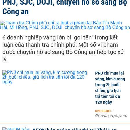
PNJ, SJC, DOJI, chuyển hồ sơ sang Bộ
Công an
6 doanh nghiệp vàng lớn bị "gọi tên" trong kết
luận của thanh tra chính phủ. Một số vi phạm
được chuyển hồ sơ sang Bộ Công an tiếp tục xử
lý.
PNJ chỉ mua lại
vàng, kim cương
trong 2h buổi
chiều, giữ lịch
trả tiền tối đa
120 ngày
KINH DOANH
-
09:47 | 24/07/2026