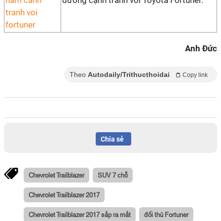
đường cạnh tranh với Toyota Fortuner.
Anh Đức
Theo
Autodaily/Trithucthoidai
Copy link
Chia sẻ
Chevrolet Trailblazer
SUV 7 chỗ
Chevrolet Trailblazer 2017
Chevrolet Trailblazer 2017 sắp ra mắt
đối thủ Fortuner