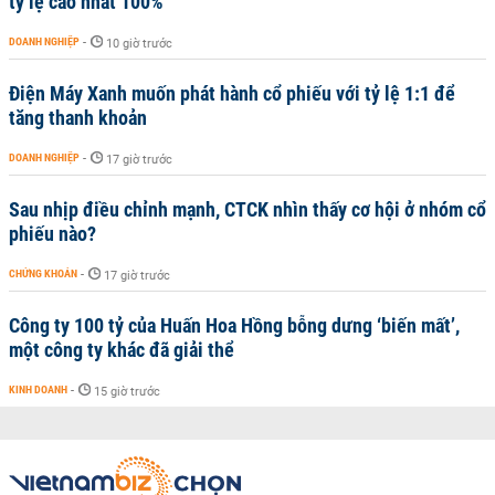
tỷ lệ cao nhất 100%
DOANH NGHIỆP
-
10 giờ trước
Điện Máy Xanh muốn phát hành cổ phiếu với tỷ lệ 1:1 để
tăng thanh khoản
DOANH NGHIỆP
-
17 giờ trước
Sau nhịp điều chỉnh mạnh, CTCK nhìn thấy cơ hội ở nhóm cổ
phiếu nào?
CHỨNG KHOÁN
-
17 giờ trước
Công ty 100 tỷ của Huấn Hoa Hồng bỗng dưng ‘biến mất’,
một công ty khác đã giải thể
KINH DOANH
-
15 giờ trước