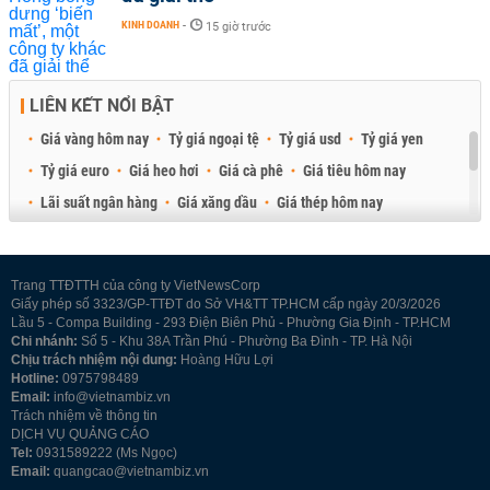
KINH DOANH
-
15 giờ trước
LIÊN KẾT NỔI BẬT
Giá vàng hôm nay
Tỷ giá ngoại tệ
Tỷ giá usd
Tỷ giá yen
Tỷ giá euro
Giá heo hơi
Giá cà phê
Giá tiêu hôm nay
Lãi suất ngân hàng
Giá xăng dầu
Giá thép hôm nay
Giá sầu riêng
Giá thịt heo
Giá gạo
Giá cao su
Best Retail Brokers
Diễn đàn đầu tư Việt Nam 2026
Trang TTĐTTH của công ty VietNewsCorp
Giấy phép số 3323/GP-TTĐT do Sở VH&TT TP.HCM cấp ngày 20/3/2026
Lầu 5 - Compa Building - 293 Điện Biên Phủ - Phường Gia Định - TP.HCM
Chi nhánh:
Số 5 - Khu 38A Trần Phú - Phường Ba Đình - TP. Hà Nội
Chịu trách nhiệm nội dung:
Hoàng Hữu Lợi
Hotline:
0975798489
Email:
info@vietnambiz.vn
Trách nhiệm về thông tin
DỊCH VỤ QUẢNG CÁO
Tel:
0931589222 (Ms Ngọc)
Email:
quangcao@vietnambiz.vn