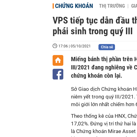
CHỨNG KHOÁN
THỊ TRƯỜNG
GI
VPS tiếp tục dẫn đầu 
phái sinh trong quý III
17:06 | 05/10/2021
Chia sẻ
Miếng bánh thị phần trên 
III/2021 đang nghiêng về 
chứng khoán còn lại.
Sở Giao dịch Chứng khoán Hà
niêm yết trong quý III/2021
môi giới lớn nhất chiếm hơn 
Theo thống kê của HNX, Chứn
17,02%. Đứng vị trí thứ hai 
là Chứng khoán Mirae Asset