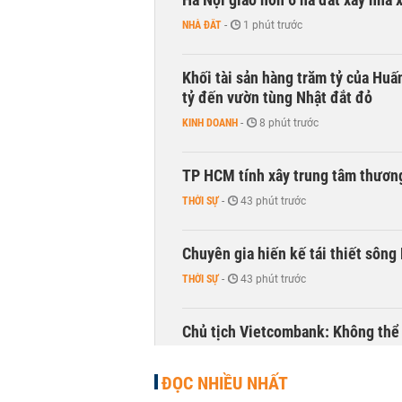
NHÀ ĐẤT
-
1 phút trước
Khối tài sản hàng trăm tỷ của Huấ
tỷ đến vườn tùng Nhật đắt đỏ
KINH DOANH
-
8 phút trước
TP HCM tính xây trung tâm thương
THỜI SỰ
-
43 phút trước
Chuyên gia hiến kế tái thiết sông
THỜI SỰ
-
43 phút trước
Chủ tịch Vietcombank: Không thể q
TÀI CHÍNH
-
1 giờ trước
ĐỌC NHIỀU NHẤT