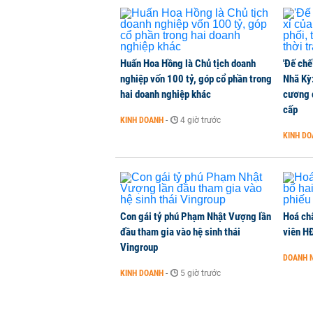
Huấn Hoa Hồng là Chủ tịch doanh
'Đế chế
nghiệp vốn 100 tỷ, góp cổ phần trong
Nhã Kỳ:
hai doanh nghiệp khác
cương đ
cấp
KINH DOANH
-
4 giờ trước
KINH D
Con gái tỷ phú Phạm Nhật Vượng lần
Hoá ch
đầu tham gia vào hệ sinh thái
viên H
Vingroup
DOANH 
KINH DOANH
-
5 giờ trước