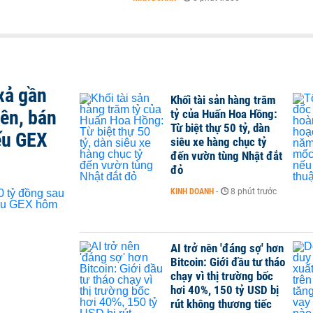
xả gần
Khối tài sản hàng trăm
iên, bán
tỷ của Huấn Hoa Hồng:
Từ biệt thự 50 tỷ, dàn
ếu GEX
siêu xe hàng chục tỷ
đến vườn tùng Nhật đắt
đỏ
KINH DOANH
-
8 phút trước
AI trở nên 'đáng sợ' hơn
Bitcoin: Giới đầu tư tháo
chạy vì thị trường bốc
hơi 40%, 150 tỷ USD bị
rút không thương tiếc