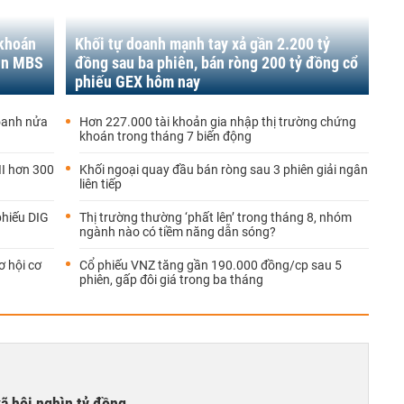
 khoán
Khối tự doanh mạnh tay xả gần 2.200 tỷ
gin MBS
đồng sau ba phiên, bán ròng 200 tỷ đồng cổ
phiếu GEX hôm nay
doanh nửa
Hơn 227.000 tài khoản gia nhập thị trường chứng
khoán trong tháng 7 biến động
II hơn 300
Khối ngoại quay đầu bán ròng sau 3 phiên giải ngân
liên tiếp
phiếu DIG
Thị trường thường ‘phất lên’ trong tháng 8, nhóm
ngành nào có tiềm năng dẫn sóng?
 hội cơ
Cổ phiếu VNZ tăng gần 190.000 đồng/cp sau 5
phiên, gấp đôi giá trong ba tháng
xã hội nghìn tỷ đồng