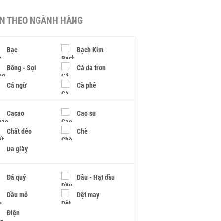
IN THEO NGÀNH HÀNG
Bạc
Bạch Kim
Bông - Sợi
Cá da trơn
Cá ngừ
Cà phê
Cacao
Cao su
Chất dẻo
Chè
Da giày
Đá quý
Dầu - Hạt dầu
Dầu mỏ
Dệt may
Điện