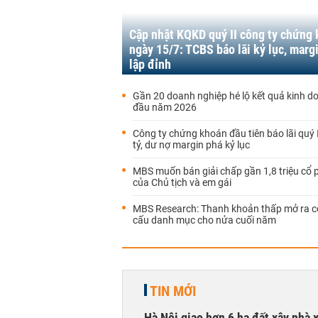
Cập nhật KQKD quý II công ty chứng
ngày 15/7: TCBS báo lãi kỷ lục, mar
lập đỉnh
Gần 20 doanh nghiệp hé lộ kết quả kinh 
đầu năm 2026
Công ty chứng khoán đầu tiên báo lãi quý 
tỷ, dư nợ margin phá kỷ lục
MBS muốn bán giải chấp gần 1,8 triệu cổ 
của Chủ tịch và em gái
MBS Research: Thanh khoản thấp mở ra cơ
cấu danh mục cho nửa cuối năm
TIN MỚI
Hà Nội giao hơn 6 ha đất xây nhà 