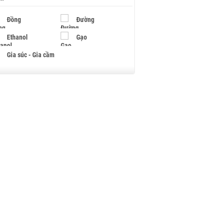
Đồng
Đường
Ethanol
Gạo
Gia súc - Gia cầm
Giấy
Gỗ
Hạt điều
Hồ tiêu - Hạt tiêu
Khí đốt
Kim loại khác
Mắc ca
Muối
Ngũ cốc
Nhựa - Hạt nhựa
Palladium
Phân bón