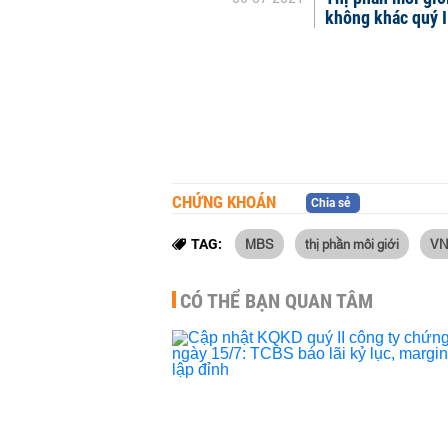
không khác quý I
CHỨNG KHOÁN
Chia sẻ
MBS
thị phần môi giới
VN
TAG:
CÓ THỂ BẠN QUAN TÂM