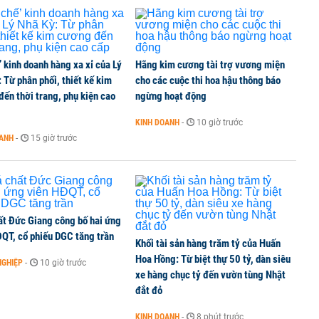
’ kinh doanh hàng xa xỉ của Lý
Hãng kim cương tài trợ vương miện
 Từ phân phối, thiết kế kim
cho các cuộc thi hoa hậu thông báo
ến thời trang, phụ kiện cao
ngừng hoạt động
KINH DOANH
-
10 giờ trước
OANH
-
15 giờ trước
ất Đức Giang công bố hai ứng
ĐQT, cổ phiếu DGC tăng trần
Khối tài sản hàng trăm tỷ của Huấn
Hoa Hồng: Từ biệt thự 50 tỷ, dàn siêu
NGHIỆP
-
10 giờ trước
xe hàng chục tỷ đến vườn tùng Nhật
đắt đỏ
KINH DOANH
-
8 phút trước