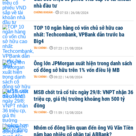
nhà đầu tư
CHỨNG KHOÁN
-
07:53 | 26/08/2024
TOP 10 ngân hàng có vốn chủ sở hữu cao
nhất: Techcombank, VPBank dẫn trước ba
Big4
TÀI CHÍNH
-
07:23 | 21/08/2024
Ông lớn JPMorgan xuất hiện trong danh sách
cổ đông sở hữu trên 1% vốn điều lệ MB
TÀI CHÍNH
-
09:22 | 14/08/2024
MSB chốt trả cổ tức ngày 29/8: VNPT nhận 36
triệu cp, giá thị trường khoảng hơn 500 tỷ
đồng
TÀI CHÍNH
-
11:59 | 12/08/2024
Nhóm cổ đông liên quan đến ông Vũ Văn Tiền
nắm bao nhiêu cổ phần tại ABBank?