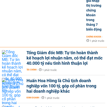
gia nhập
thị trường
chứng
khoán
trong
tháng 7
biến động
CHỨNG KHOÁN
-
1 phút trước
Tổng Giám đốc MB: Tự tin hoàn thành
kế hoạch lợi nhuận năm, có thể đạt mốc
40.000 tỷ nếu tình hình thuận lợi
TÀI CHÍNH
-
1 phút trước
Huấn Hoa Hồng là Chủ tịch doanh
nghiệp vốn 100 tỷ, góp cổ phần trong
hai doanh nghiệp khác
KINH DOANH
-
1 phút trước