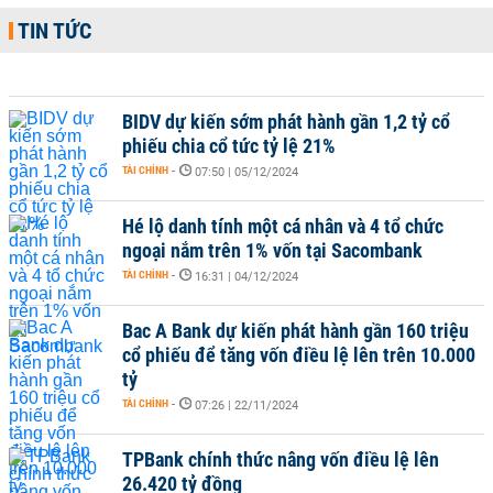
TIN TỨC
BIDV dự kiến sớm phát hành gần 1,2 tỷ cổ
phiếu chia cổ tức tỷ lệ 21%
TÀI CHÍNH
-
07:50 | 05/12/2024
Hé lộ danh tính một cá nhân và 4 tổ chức
ngoại nắm trên 1% vốn tại Sacombank
TÀI CHÍNH
-
16:31 | 04/12/2024
Bac A Bank dự kiến phát hành gần 160 triệu
cổ phiếu để tăng vốn điều lệ lên trên 10.000
tỷ
TÀI CHÍNH
-
07:26 | 22/11/2024
TPBank chính thức nâng vốn điều lệ lên
26.420 tỷ đồng