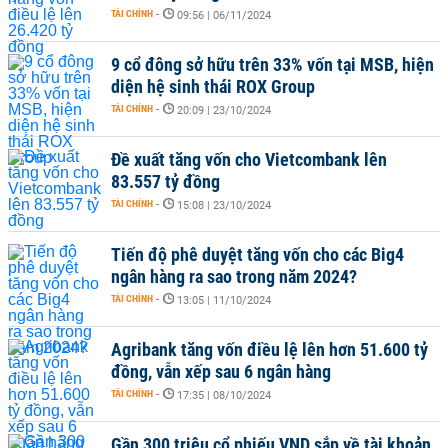
TÀI CHÍNH
-
09:56 | 06/11/2024
9 cổ đông sở hữu trên 33% vốn tại MSB, hiện
diện hệ sinh thái ROX Group
TÀI CHÍNH
-
20:09 | 23/10/2024
Đề xuất tăng vốn cho Vietcombank lên
83.557 tỷ đồng
TÀI CHÍNH
-
15:08 | 23/10/2024
Tiến độ phê duyệt tăng vốn cho các Big4
ngân hàng ra sao trong năm 2024?
TÀI CHÍNH
-
13:05 | 11/10/2024
Agribank tăng vốn điều lệ lên hơn 51.600 tỷ
đồng, vẫn xếp sau 6 ngân hàng
TÀI CHÍNH
-
17:35 | 08/10/2024
Gần 300 triệu cổ phiếu VND sắp về tài khoản