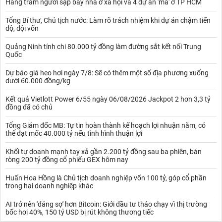
Hàng trăm người sập bẫy nhà ở xã hội và 4 dự án 'ma' ở TP HCM
Tổng Bí thư, Chủ tịch nước: Làm rõ trách nhiệm khi dự án chậm tiến
độ, đội vốn
Quảng Ninh tính chi 80.000 tỷ đồng làm đường sắt kết nối Trung
Quốc
Dự báo giá heo hơi ngày 7/8: Sẽ có thêm một số địa phương xuống
dưới 60.000 đồng/kg
Kết quả Vietlott Power 6/55 ngày 06/08/2026 Jackpot 2 hơn 3,3 tỷ
đồng đã có chủ
Tổng Giám đốc MB: Tự tin hoàn thành kế hoạch lợi nhuận năm, có
thể đạt mốc 40.000 tỷ nếu tình hình thuận lợi
Khối tự doanh mạnh tay xả gần 2.200 tỷ đồng sau ba phiên, bán
ròng 200 tỷ đồng cổ phiếu GEX hôm nay
Huấn Hoa Hồng là Chủ tịch doanh nghiệp vốn 100 tỷ, góp cổ phần
trong hai doanh nghiệp khác
AI trở nên 'đáng sợ' hơn Bitcoin: Giới đầu tư tháo chạy vì thị trường
bốc hơi 40%, 150 tỷ USD bị rút không thương tiếc