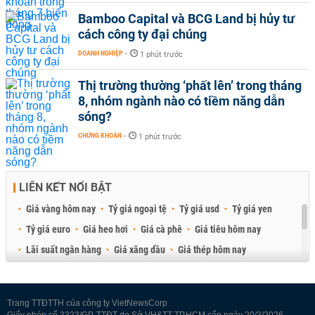
Bamboo Capital và BCG Land bị hủy tư
cách công ty đại chúng
DOANH NGHIỆP
-
1 phút trước
Thị trường thường ‘phất lên’ trong tháng
8, nhóm ngành nào có tiềm năng dẫn
sóng?
CHỨNG KHOÁN
-
1 phút trước
LIÊN KẾT NỔI BẬT
Giá vàng hôm nay
Tỷ giá ngoại tệ
Tỷ giá usd
Tỷ giá yen
Tỷ giá euro
Giá heo hơi
Giá cà phê
Giá tiêu hôm nay
Lãi suất ngân hàng
Giá xăng dầu
Giá thép hôm nay
Giá sầu riêng
Giá thịt heo
Giá gạo
Giá cao su
Best Retail Brokers
Diễn đàn đầu tư Việt Nam 2026
Trang TTĐTTH của công ty VietNewsCorp