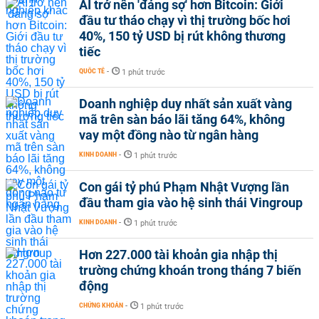
AI trở nên 'đáng sợ' hơn Bitcoin: Giới
đầu tư tháo chạy vì thị trường bốc hơi
40%, 150 tỷ USD bị rút không thương
tiếc
QUỐC TẾ
-
1 phút trước
Doanh nghiệp duy nhất sản xuất vàng
mã trên sàn báo lãi tăng 64%, không
vay một đồng nào từ ngân hàng
KINH DOANH
-
1 phút trước
Con gái tỷ phú Phạm Nhật Vượng lần
đầu tham gia vào hệ sinh thái Vingroup
KINH DOANH
-
1 phút trước
Hơn 227.000 tài khoản gia nhập thị
trường chứng khoán trong tháng 7 biến
động
CHỨNG KHOÁN
-
1 phút trước