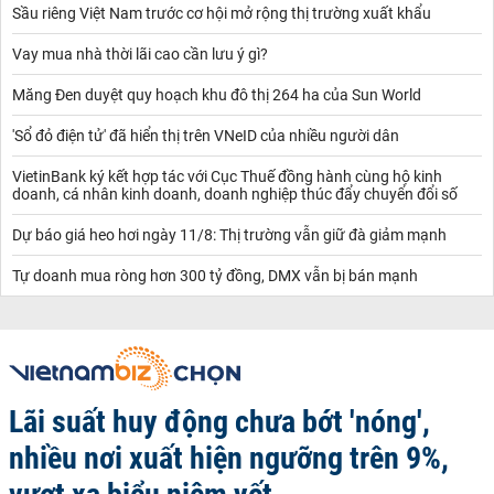
Sầu riêng Việt Nam trước cơ hội mở rộng thị trường xuất khẩu
Vay mua nhà thời lãi cao cần lưu ý gì?
Măng Đen duyệt quy hoạch khu đô thị 264 ha của Sun World
'Sổ đỏ điện tử' đã hiển thị trên VNeID của nhiều người dân
VietinBank ký kết hợp tác với Cục Thuế đồng hành cùng hộ kinh
doanh, cá nhân kinh doanh, doanh nghiệp thúc đẩy chuyển đổi số
Dự báo giá heo hơi ngày 11/8: Thị trường vẫn giữ đà giảm mạnh
Tự doanh mua ròng hơn 300 tỷ đồng, DMX vẫn bị bán mạnh
Lãi suất huy động chưa bớt 'nóng',
nhiều nơi xuất hiện ngưỡng trên 9%,