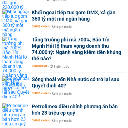
Khối ngoại tiếp tục gom DMX, xả gần
360 tỷ một mã ngân hàng
CHỨNG KHOÁN
-
4 giờ trước
Tăng trưởng phi mã 700%, Bảo Tín
Mạnh Hải lộ tham vọng doanh thu
74.000 tỷ: Ngành vàng kiếm tiền khủng
thế nào?
KINH DOANH
-
5 giờ trước
Sóng thoái vốn Nhà nước có trở lại sau
Quyết định 40?
CHỨNG KHOÁN
-
5 giờ trước
Petrolimex điều chỉnh phương án bán
hơn 23 triệu cp quỹ
CHỨNG KHOÁN
-
5 giờ trước