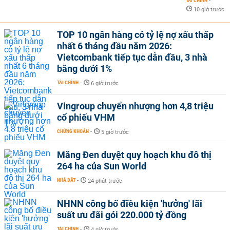
TÀI CHÍNH
-
10 giờ trước
TOP 10 ngân hàng có tỷ lệ nợ xấu thấp
nhất 6 tháng đầu năm 2026:
Vietcombank tiếp tục dẫn đầu, 3 nhà
băng dưới 1%
TÀI CHÍNH
-
6 giờ trước
Vingroup chuyển nhượng hơn 4,8 triệu
cổ phiếu VHM
CHỨNG KHOÁN
-
5 giờ trước
Măng Đen duyệt quy hoạch khu đô thị
264 ha của Sun World
NHÀ ĐẤT
-
24 phút trước
NHNN công bố điều kiện 'hưởng' lãi
suất ưu đãi gói 220.000 tỷ đồng
TÀI CHÍNH
-
4 giờ trước