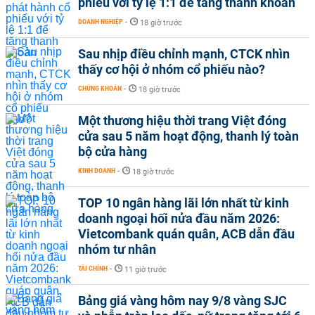
phiếu với tỷ lệ 1:1 để tăng thanh khoản
DOANH NGHIỆP
-
18 giờ trước
Sau nhịp điều chỉnh mạnh, CTCK nhìn
thấy cơ hội ở nhóm cổ phiếu nào?
CHỨNG KHOÁN
-
18 giờ trước
Một thương hiệu thời trang Việt đóng
cửa sau 5 năm hoạt động, thanh lý toàn
bộ cửa hàng
KINH DOANH
-
18 giờ trước
TOP 10 ngân hàng lãi lớn nhất từ kinh
doanh ngoại hối nửa đầu năm 2026:
Vietcombank quán quân, ACB dẫn đầu
nhóm tư nhân
TÀI CHÍNH
-
11 giờ trước
Bảng giá vàng hôm nay 9/8 vàng SJC