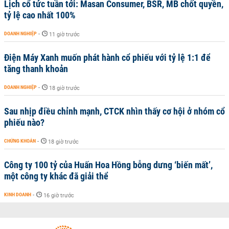
Lịch cổ tức tuần tới: Masan Consumer, BSR, MB chốt quyền,
tỷ lệ cao nhất 100%
DOANH NGHIỆP
-
11 giờ trước
Điện Máy Xanh muốn phát hành cổ phiếu với tỷ lệ 1:1 để
tăng thanh khoản
DOANH NGHIỆP
-
18 giờ trước
Sau nhịp điều chỉnh mạnh, CTCK nhìn thấy cơ hội ở nhóm cổ
phiếu nào?
CHỨNG KHOÁN
-
18 giờ trước
Công ty 100 tỷ của Huấn Hoa Hồng bỗng dưng ‘biến mất’,
một công ty khác đã giải thể
KINH DOANH
-
16 giờ trước