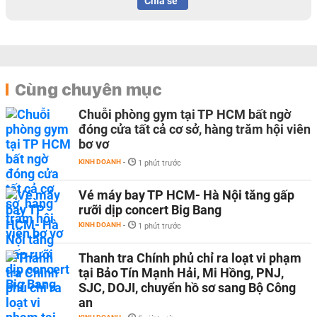
Chia sẻ
Cùng chuyên mục
Chuỗi phòng gym tại TP HCM bất ngờ
đóng cửa tất cả cơ sở, hàng trăm hội viên
bơ vơ
KINH DOANH
-
1 phút trước
Vé máy bay TP HCM- Hà Nội tăng gấp
rưỡi dịp concert Big Bang
KINH DOANH
-
1 phút trước
Thanh tra Chính phủ chỉ ra loạt vi phạm
tại Bảo Tín Mạnh Hải, Mi Hồng, PNJ,
SJC, DOJI, chuyển hồ sơ sang Bộ Công
an