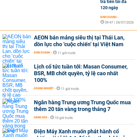
trả tiền tối đa
120 ngày
KINH DOANH
-
09:47 | 24/07/2026
AEON bán mảng siêu thị tại Thái Lan,
dồn lực cho ‘cuộc chiến’ tại Việt Nam
KINH DOANH
-
11 giờ trước
Lịch cổ tức tuần tới: Masan Consumer,
BSR, MB chốt quyền, tỷ lệ cao nhất
100%
DOANH NGHIỆP
-
11 giờ trước
Ngân hàng Trung ương Trung Quốc mua
thêm 20 tấn vàng trong tháng 7
HÀNG HÓA
-
10 giờ trước
Điện Máy Xanh muốn phát hành cổ