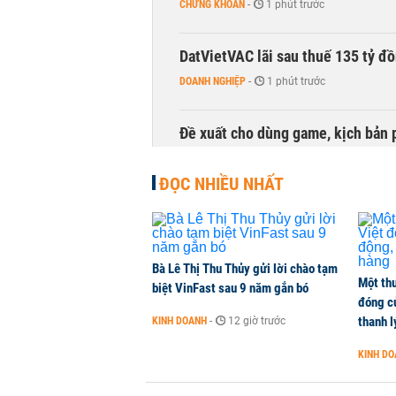
CHỨNG KHOÁN
-
1 phút trước
DatVietVAC lãi sau thuế 135 tỷ đ
DOANH NGHIỆP
-
1 phút trước
Đề xuất cho dùng game, kịch bản 
TÀI CHÍNH
-
1 phút trước
ĐỌC NHIỀU NHẤT
Bà Lê Thị Thu Thủy gửi lời chào tạm
Một thư
biệt VinFast sau 9 năm gắn bó
đóng c
thanh l
KINH DOANH
-
12 giờ trước
KINH D