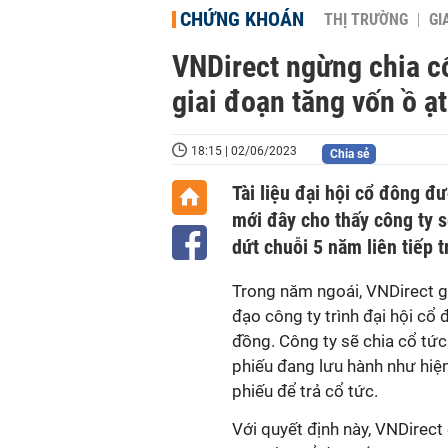
CHỨNG KHOÁN
THỊ TRƯỜNG
GI
VNDirect ngừng chia c
giai đoạn tăng vốn ồ ạt
18:15 | 02/06/2023
Chia sẻ
Tài liệu đại hội cổ đông 
mới đây cho thấy công ty 
dứt chuỗi 5 năm liên tiếp t
Trong năm ngoái, VNDirect gh
đạo công ty trình đại hội cổ
đồng. Công ty sẽ chia cổ tức
phiếu đang lưu hành như hiện
phiếu để trả cổ tức.
Với quyết định này, VNDirect 