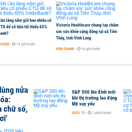
ần tăng nắm giữ bao nhiêu cổ
Victoria Healthcare chung tay chăm
CTG để sở hữu tối thiểu 65%
sóc sức khỏe cộng đồng tại xã Tiên
Bank?
Thủy, tỉnh Vĩnh Long
KHOÁN
-
14 giờ trước
KINH DOANH
-
16 giờ trước
 dùng nửa
S&P 500 lên đỉnh mới
hóa:
khi thị trường lao động
Mỹ suy yếu
a chữ số,
QUỐC TẾ
-
1 phút trước
ơi'