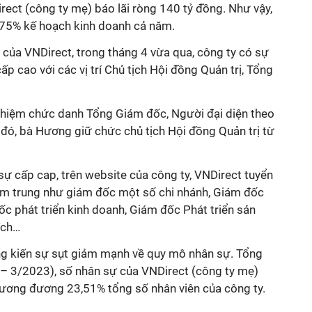
ect (công ty mẹ) báo lãi ròng 140 tỷ đồng. Như vậy,
,75% kế hoạch kinh doanh cả năm.
 của VNDirect, trong tháng 4 vừa qua, công ty có sự
p cao với các vị trí Chủ tịch Hội đồng Quản trị, Tổng
hiệm chức danh Tổng Giám đốc, Người đại diện theo
đó, bà Hương giữ chức chủ tịch Hội đồng Quản trị từ
ự cấp cap, trên website của công ty, VNDirect tuyển
tầm trung như giám đốc một số chi nhánh, Giám đốc
ốc phát triển kinh doanh, Giám đốc Phát triển sản
ích…
ng kiến sự sụt giảm mạnh về quy mô nhân sự.
Tổng
 – 3/2023)
, số nhân sự của VNDirect (công ty mẹ)
tương đương 23,51% tổng số nhân viên
của công ty.