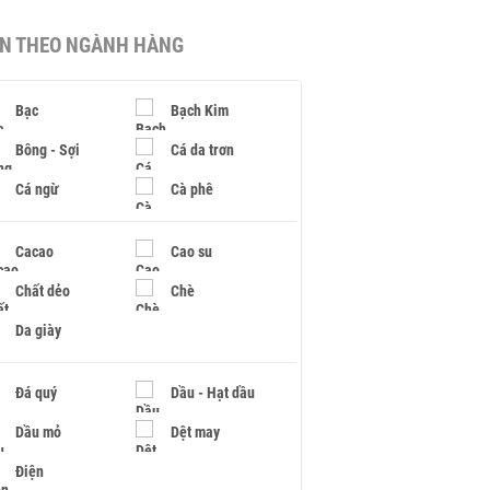
IN THEO NGÀNH HÀNG
Bạc
Bạch Kim
Bông - Sợi
Cá da trơn
Cá ngừ
Cà phê
Cacao
Cao su
Chất dẻo
Chè
Da giày
Đá quý
Dầu - Hạt dầu
Dầu mỏ
Dệt may
Điện