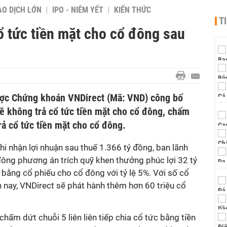
AO DỊCH LỚN
IPO - NIÊM YẾT
KIẾN THỨC
T
ổ tức tiền mặt cho cổ đông sau
được Chứng khoán VNDirect (Mã: VND) công bố
sẽ không trả cổ tức tiền mặt cho cổ đông, chấm
rả cổ tức tiền mặt cho cổ đông.
i nhận lợi nhuận sau thuế 1.366 tỷ đồng, ban lãnh
 đông phương án trích quỹ khen thưởng phúc lợi 32 tỷ
 bằng cổ phiếu cho cổ đông với tỷ lệ 5%. Với số cổ
 nay, VNDirect sẽ phát hành thêm hơn 60 triệu cổ
chấm dứt chuỗi 5 liên liên tiếp chia cổ tức bằng tiền