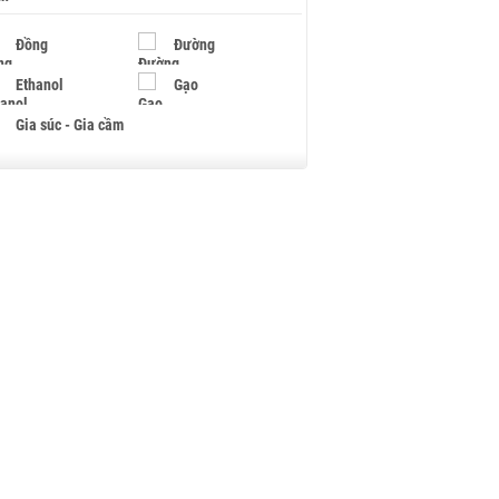
Đồng
Đường
Ethanol
Gạo
Gia súc - Gia cầm
Giấy
Gỗ
Hạt điều
Hồ tiêu - Hạt tiêu
Khí đốt
Kim loại khác
Mắc ca
Muối
Ngũ cốc
Nhựa - Hạt nhựa
Palladium
Phân bón