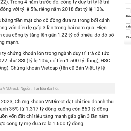
). Trong 4 năm trước đó, công ty duy trì tỷ lệ trả
đông với tỷ lệ 5%, riêng năm 2018 đạt tỷ lệ 10%.
c bằng tiền mặt cho cổ đông đưa ra trong bối cảnh
ăng vốn điều lệ gấp 3 lần trong hai năm qua. Hiện
 của công ty tăng lên gần 1,22 tỷ cổ phiếu, do đó số
ăng mạnh.
 ty chứng khoán lớn trong ngành duy trì trả cổ tức
2 như SSI (tỷ lệ 10%, số tiền 1.500 tỷ đồng), HSC
đồng), Chứng khoán Vietcap (tên cũ Bản Việt, tỷ lệ
VNDirect. Nguồn: Tài liệu đại hội.
2023, Chứng khoán VNDirect đặt chỉ tiêu doanh thu
ạnh 35% từ 1.317 tỷ đồng xuống còn 860 tỷ đồng
uồn vốn đặt chỉ tiêu tăng mạnh gấp gần 3 lần năm
ợc công ty mẹ đưa ra là 1.600 tỷ đồng.