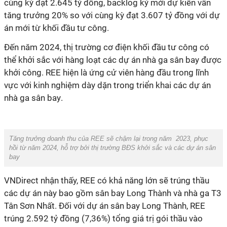
cùng kỳ
đạt 2.645 tỷ
đồng
, backlog ký mới dự kiến vẫn
tăng trưởng 20%
so với cùng kỳ
đạt 3.607 tỷ
đồng
với dự
án mới từ khối đầu tư công.
Đến năm 2024
, thị trường cơ điện khối đầu tư công
có
thể
khởi sắc với hàng loạt các dự án nhà ga sân bay được
khởi công. REE hiện là ứng cử viên hàng đầu trong lĩnh
vực với kinh nghiệm dày dặn trong triển khai các dự án
nhà ga sân bay
.
Tăng trưởng doanh thu của REE sẽ chậm lại trong năm 2023, phục
hồi từ năm 2024, hỗ trợ bởi thị trường BĐS khởi sắc và các dự án sân
bay
VNDirect nhận thấy,
REE có khả năng lớn sẽ trúng thầu
các dự án này bao gồm sân bay Long Thành và nhà ga T3
Tân Sơn Nhất. Đối với dự án sân bay Long Thành, REE
trúng 2.592 tỷ
đồng
(7,36%) tổng giá trị gói thầu vào