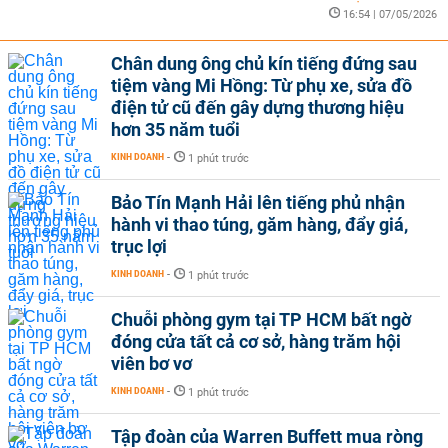
16:54 | 07/05/2026
Chân dung ông chủ kín tiếng đứng sau
tiệm vàng Mi Hồng: Từ phụ xe, sửa đồ
điện tử cũ đến gây dựng thương hiệu
hơn 35 năm tuổi
KINH DOANH
-
1 phút trước
Bảo Tín Mạnh Hải lên tiếng phủ nhận
hành vi thao túng, găm hàng, đẩy giá,
trục lợi
KINH DOANH
-
1 phút trước
Chuỗi phòng gym tại TP HCM bất ngờ
đóng cửa tất cả cơ sở, hàng trăm hội
viên bơ vơ
KINH DOANH
-
1 phút trước
Tập đoàn của Warren Buffett mua ròng