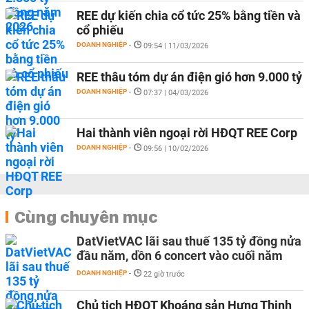
REE dự kiến chia cổ tức 25% bằng tiền và
cổ phiếu
DOANH NGHIỆP
-
09:54 | 11/03/2026
REE thâu tóm dự án điện gió hơn 9.000 tỷ
DOANH NGHIỆP
-
07:37 | 04/03/2026
Hai thành viên ngoại rời HĐQT REE Corp
DOANH NGHIỆP
-
09:56 | 10/02/2026
Cùng chuyên mục
DatVietVAC lãi sau thuế 135 tỷ đồng nửa
đầu năm, dồn 6 concert vào cuối năm
DOANH NGHIỆP
-
22 giờ trước
Chủ tịch HĐQT Khoáng sản Hưng Thịnh