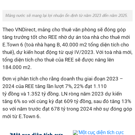
Mảng nước sẽ mang lại lợi nhuận ổn định từ năm 2023 đến năm 2025.
Theo VNDirect,
mảng cho thuê văn phòng sẽ đóng góp
tăng trưởng tốt cho REE nhờ dự án tòa nhà cho thuê mới
E.Town 6
(toà nhà hạng B, 40.000 m2 tổng diện tích cho
thuê), dự kiến hoạt động từ quý IV/2023. Với toà nhà mới,
tổng diện tích cho thuê của REE sẽ được nâng lên
184.000 m2.
Đơn vị phân tích cho rằng doanh thu giai đoạn 2023 –
2024 của REE tăng lần lượt 7%, 22% đạt
1.110
tỷ
đồng và
1.352 tỷ
đồng
. LN ròng
năm
2023 dự kiến
tăng 6%
so với cùng kỳ
đạt 609 tỷ
đồng
, sau đó tăng 13%
so với năm trước
đạt 678 tỷ trong 2024 nhờ sự đóng góp
mới từ E.Town 6.