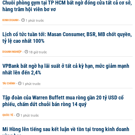
Chuỗi phòng gym tại TP HCM bất ngờ đóng cửa tất cả cơ sở,
hàng trăm hội viên bơ vơ
KINH DOANH
-
1 phút trước
Lịch cổ tức tuần tới: Masan Consumer, BSR, MB chốt quyền,
tỷ lệ cao nhất 100%
DOANH NGHIỆP
-
18 giờ trước
VPBank bất ngờ hạ lãi suất ở tất cả kỳ hạn, mức giảm mạnh
nhất lên đến 2,4%
TÀI CHÍNH
-
1 phút trước
Tập đoàn của Warren Buffett mua ròng gần 20 tỷ USD cổ
phiếu, chấm dứt chuỗi bán ròng 14 quý
QUỐC TẾ
-
1 phút trước
Mi Hồng lên tiếng sau kết luận về tồn tại trong kinh doanh