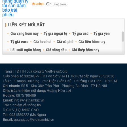
TÀI CHÍNH
-
1 phút trước
LIÊN KẾT NỔI BẬT
Giá vàng hôm nay
Tỷ giá ngoại tệ
Tỷ giá usd
Tỷ giá yen
Tỷ giá euro
Giá heo hơi
Giá cà phê
Giá tiêu hôm nay
Lãi suất ngân hàng
Giá xăng dầu
Giá thép hôm nay
Giá sầu riêng
Giá thịt heo
Giá gạo
Giá cao su
Best Retail Brokers
Diễn đàn đầu tư Việt Nam 2026
Trang TTĐTTH của công ty VietNewsCorp
Giấy phép số 3323/GP-TTĐT do Sở VH&TT TP.HCM cấp ngày 20/3/2026
Lầu 5 - Compa Building - 293 Điện Biên Phủ - Phường Gia Định - TP.HCM
Chi nhánh:
Số 5 - Khu 38A Trần Phú - Phường Ba Đình - TP. Hà Nội
Chịu trách nhiệm nội dung:
Hoàng Hữu Lợi
Hotline:
0975798489
Email:
info@vietnambiz.vn
Trách nhiệm về thông tin
DỊCH VỤ QUẢNG CÁO
Tel:
0931589222 (Ms Ngọc)
Email:
quangcao@vietnambiz.vn