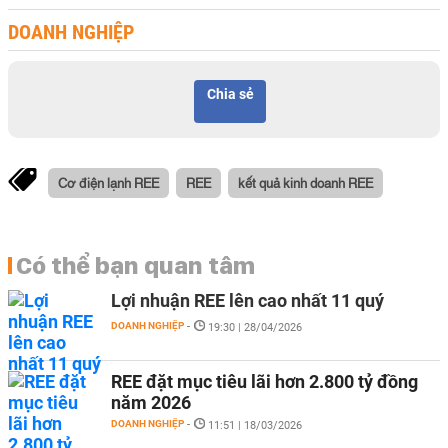
DOANH NGHIỆP
Chia sẻ
Cơ điện lạnh REE
REE
kết quả kinh doanh REE
Có thể bạn quan tâm
Lợi nhuận REE lên cao nhất 11 quý
DOANH NGHIỆP
-
19:30 | 28/04/2026
REE đặt mục tiêu lãi hơn 2.800 tỷ đồng
năm 2026
DOANH NGHIỆP
-
11:51 | 18/03/2026