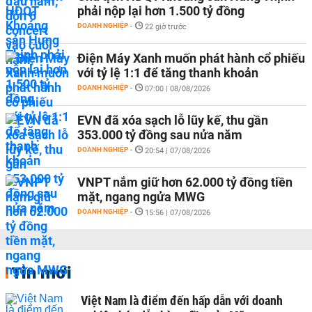
phải nộp lại hơn 1.500 tỷ đồng
DOANH NGHIỆP
-
22 giờ trước
Điện Máy Xanh muốn phát hành cổ phiếu
với tỷ lệ 1:1 để tăng thanh khoản
DOANH NGHIỆP
-
07:00 | 08/08/2026
EVN đã xóa sạch lỗ lũy kế, thu gần
353.000 tỷ đồng sau nửa năm
DOANH NGHIỆP
-
20:54 | 07/08/2026
VNPT nắm giữ hơn 62.000 tỷ đồng tiền
mặt, ngang ngửa MWG
DOANH NGHIỆP
-
15:56 | 07/08/2026
Tin mới
Việt Nam là điểm đến hấp dẫn với doanh