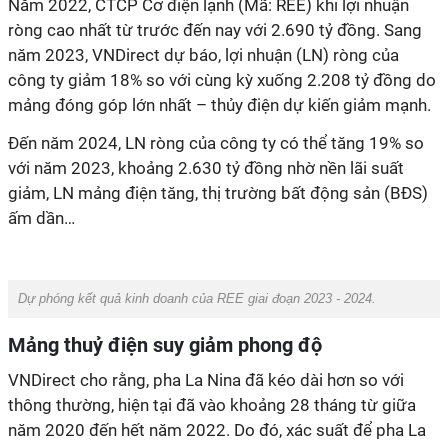
Năm 2022,
CTCP Cơ điện lạnh (Mã: REE)
khi lợi nhuận
ròng cao nhất từ trước đến nay với 2.690 tỷ đồng. Sang
năm 2023, VNDirect
dự báo
, lợi nhuận (LN)
ròng
của
công ty
giảm 18%
so với cùng kỳ xuống
2.208 tỷ
đồng
do
mảng đóng góp
l
ớn nhất – thủy điện dự kiến giảm mạnh.
Đến năm 2024, LN ròng của công ty có thể tăng 19% so
với năm 2023, khoảng 2.630 tỷ đồng nhờ nền lãi suất
giảm, LN mảng điện tăng, thị trường bất động sản (BĐS)
ấm dần…
Dự phóng kết quả kinh doanh của REE giai đoạn 2023 - 2024.
Mảng thuỷ điện suy giảm phong độ
VNDirect cho rằng, pha La Nina đã kéo dài hơn so với
thông thường, hiện tại đã vào khoảng 28 tháng từ giữa
năm 2020 đến hết năm 2022. Do đó, xác suất để pha La