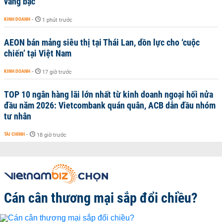
vàng bạc
KINH DOANH
-
1 phút trước
AEON bán mảng siêu thị tại Thái Lan, dồn lực cho ‘cuộc
chiến’ tại Việt Nam
KINH DOANH
-
17 giờ trước
TOP 10 ngân hàng lãi lớn nhất từ kinh doanh ngoại hối nửa
đầu năm 2026: Vietcombank quán quân, ACB dẫn đầu nhóm
tư nhân
TÀI CHÍNH
-
18 giờ trước
Cán cân thương mại sắp đổi chiều?