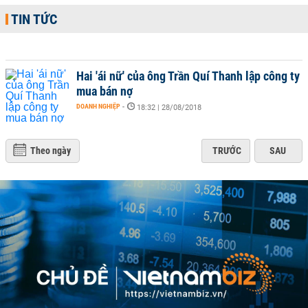
TIN TỨC
Hai 'ái nữ' của ông Trần Quí Thanh lập công ty
mua bán nợ
DOANH NGHIỆP
-
18:32 | 28/08/2018
Theo ngày
TRƯỚC
SAU