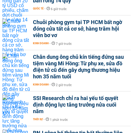
bán ròng 14 quý
QUỐC TẾ
-
6 giờ trước
Chuỗi phòng gym tại TP HCM bất ngờ
đóng cửa tất cả cơ sở, hàng trăm hội
viên bơ vơ
KINH DOANH
-
7 giờ trước
Chân dung ông chủ kín tiếng đứng sau
tiệm vàng Mi Hồng: Từ phụ xe, sửa đồ
điện tử cũ đến gây dựng thương hiệu
hơn 35 năm tuổi
KINH DOANH
-
2 giờ trước
SSI Research chỉ ra hai yếu tố quyết
định động lực tăng trưởng nửa cuối
năm
THỜI SỰ
-
1 phút trước
PNJ công bố thông tin bất thường liên