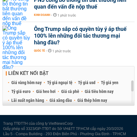
quan đến vấn đề nộp thuế
KINH DOANH
-
1 phút trước
Ông Trump sắp có quyền tùy ý áp thuế
100% lên những đối tác thương mại
hàng đầu?
QUỐC TẾ
-
1 phút trước
LIÊN KẾT NỔI BẬT
Giá vàng hôm nay
Tỷ giá ngoại tệ
Tỷ giá usd
Tỷ giá yen
Tỷ giá euro
Giá heo hơi
Giá cà phê
Giá tiêu hôm nay
Lãi suất ngân hàng
Giá xăng dầu
Giá thép hôm nay
Giá sầu riêng
Giá thịt heo
Giá gạo
Giá cao su
Best Retail Brokers
Diễn đàn đầu tư Việt Nam 2026
Trang TTĐTTH của công ty VietNewsCorp
Giấy phép số 3323/GP-TTĐT do Sở VH&TT TP.HCM cấp ngày 20/3/2026
Lầu 5 - Compa Building - 293 Điện Biên Phủ - Phường Gia Định - TP.HCM