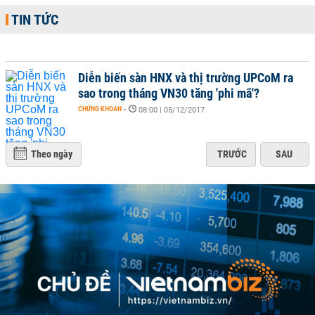
TIN TỨC
Diễn biến sàn HNX và thị trường UPCoM ra
sao trong tháng VN30 tăng 'phi mã'?
CHỨNG KHOÁN
-
08:00 | 05/12/2017
Theo ngày
TRƯỚC
SAU