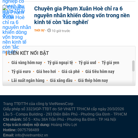
Chuyên gia Phạm Xuân Hoè chỉ ra 6
nguyên nhân khiến dòng vốn trong nền
kinh tế còn 'tắc nghẽn'
THỜI SỰ
-
10 giờ trước
LIÊN KẾT NỔI BẬT
Giá vàng hôm nay
Tỷ giá ngoại tệ
Tỷ giá usd
Tỷ giá yen
Tỷ giá euro
Giá heo hơi
Giá cà phê
Giá tiêu hôm nay
Lãi suất ngân hàng
Giá xăng dầu
Giá thép hôm nay
Giá sầu riêng
Giá thịt heo
Giá gạo
Giá cao su
Best Retail Brokers
Diễn đàn đầu tư Việt Nam 2026
Trang TTĐTTH của công ty VietNewsCorp
Giấy phép số 3323/GP-TTĐT do Sở VH&TT TP.HCM cấp ngày 20/3/2026
Lầu 5 - Compa Building - 293 Điện Biên Phủ - Phường Gia Định - TP.HCM
Chi nhánh:
Số 5 - Khu 38A Trần Phú - Phường Ba Đình - TP. Hà Nội
Chịu trách nhiệm nội dung:
Hoàng Hữu Lợi
Hotline:
0975798489
Email:
info@vietnambiz.vn