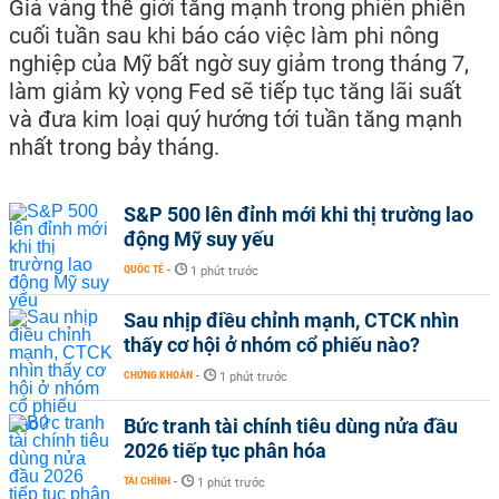
Giá vàng thế giới tăng mạnh trong phiên phiến
cuối tuần sau khi báo cáo việc làm phi nông
nghiệp của Mỹ bất ngờ suy giảm trong tháng 7,
làm giảm kỳ vọng Fed sẽ tiếp tục tăng lãi suất
và đưa kim loại quý hướng tới tuần tăng mạnh
nhất trong bảy tháng.
S&P 500 lên đỉnh mới khi thị trường lao
động Mỹ suy yếu
QUỐC TẾ
-
1 phút trước
Sau nhịp điều chỉnh mạnh, CTCK nhìn
thấy cơ hội ở nhóm cổ phiếu nào?
CHỨNG KHOÁN
-
1 phút trước
Bức tranh tài chính tiêu dùng nửa đầu
2026 tiếp tục phân hóa
TÀI CHÍNH
-
1 phút trước