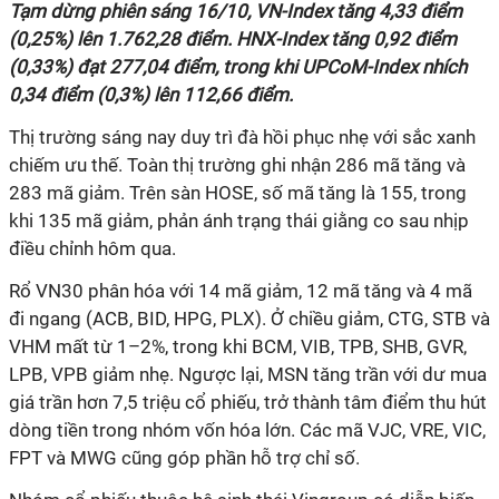
Tạm dừng phiên sáng 16/10, VN-Index tăng 4,33 điểm
(0,25%) lên 1.762,28 điểm. HNX-Index tăng 0,92 điểm
(0,33%) đạt 277,04 điểm, trong khi UPCoM-Index nhích
0,34 điểm (0,3%) lên 112,66 điểm.
Thị trường sáng nay duy trì đà hồi phục nhẹ với sắc xanh
chiếm ưu thế. Toàn thị trường ghi nhận 286 mã tăng và
283 mã giảm. Trên sàn HOSE, số mã tăng là 155, trong
khi 135 mã giảm, phản ánh trạng thái giằng co sau nhịp
điều chỉnh hôm qua.
Rổ VN30 phân hóa với 14 mã giảm, 12 mã tăng và 4 mã
đi ngang (ACB, BID, HPG, PLX). Ở chiều giảm, CTG, STB và
VHM mất từ 1–2%, trong khi BCM, VIB, TPB, SHB, GVR,
LPB, VPB giảm nhẹ. Ngược lại, MSN tăng trần với dư mua
giá trần hơn 7,5 triệu cổ phiếu, trở thành tâm điểm thu hút
dòng tiền trong nhóm vốn hóa lớn. Các mã VJC, VRE, VIC,
FPT và MWG cũng góp phần hỗ trợ chỉ số.