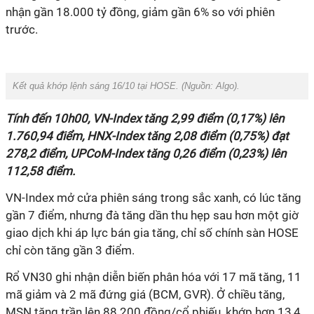
nhận gần 18.000 tỷ đồng, giảm gần 6% so với phiên
trước.
Kết quả khớp lệnh sáng 16/10 tại HOSE. (Nguồn:
Algo
).
Tính đến 10h00, VN-Index tăng 2,99 điểm (0,17%) lên
1.760,94 điểm, HNX-Index tăng 2,08 điểm (0,75%) đạt
278,2 điểm, UPCoM-Index tăng 0,26 điểm (0,23%) lên
112,58 điểm.
VN-Index mở cửa phiên sáng trong sắc xanh, có lúc tăng
gần 7 điểm, nhưng đà tăng dần thu hẹp sau hơn một giờ
giao dịch khi áp lực bán gia tăng, chỉ số chính sàn HOSE
chỉ còn tăng gần 3 điểm.
Rổ VN30 ghi nhận diễn biến phân hóa với 17 mã tăng, 11
mã giảm và 2 mã đứng giá (BCM, GVR). Ở chiều tăng,
MSN tăng trần lên 88.200 đồng/cổ phiếu, khớp hơn 13,4