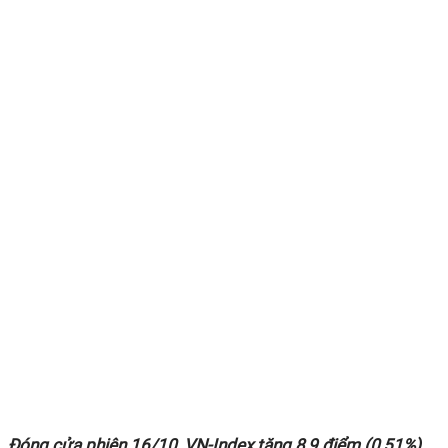
Đóng cửa phiên 16/10, VN-Index tăng 8,9 điểm (0,51%)