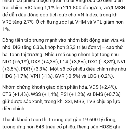
Nhóm cổ phiếu thuộc hệ sinh thái Vingroup có diễn biến
trái chiều. VIC tăng 1,1% lên 211.800 đồng/cp, vượt MSN
để dẫn đầu đóng góp tích cực cho VN-Index, trong khi
VRE tăng 2,7%. Ở chiều ngược lại, VHM và VPL giảm hơn
1%.
Dòng tiền tập trung mạnh vào nhóm bất động sản vừa và
nhỏ. DIG tăng 6,3%, khớp hơn 35,3 triệu đơn vị – cao thứ
hai toàn thị trường. Nhiều mã cùng nhóm bật tăng như
NLG (+6,1%), DXS (+4,3%), L14 (+3,8%), DXG (+3,8%), NVL
(+3,5%), PDR (+3,3%). Một số cổ phiếu điều chỉnh nhẹ như
HDG (-1,7%), VPH (-1%), GVR (-0,5%) và LDG (-0,2%).
Nhóm chứng khoán giao dịch phân hóa. VDS (+2,4%),
CTS (+1,4%), WSS (+1,4%), PSI (+1,2%) và BMS (+0,7%)
giữ được sắc xanh, trong khi SSI, MBS, TVS chịu áp lực
điều chỉnh.
Thanh khoản toàn thị trường đạt gần 19.600 tỷ đồng,
tương ứng hơn 643 triệu cổ phiếu. Riêng sàn HOSE ghi