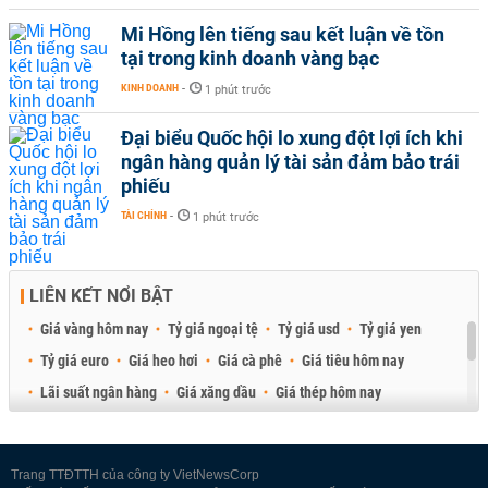
Mi Hồng lên tiếng sau kết luận về tồn
tại trong kinh doanh vàng bạc
KINH DOANH
-
1 phút trước
Đại biểu Quốc hội lo xung đột lợi ích khi
ngân hàng quản lý tài sản đảm bảo trái
phiếu
TÀI CHÍNH
-
1 phút trước
LIÊN KẾT NỔI BẬT
Giá vàng hôm nay
Tỷ giá ngoại tệ
Tỷ giá usd
Tỷ giá yen
Tỷ giá euro
Giá heo hơi
Giá cà phê
Giá tiêu hôm nay
Lãi suất ngân hàng
Giá xăng dầu
Giá thép hôm nay
Giá sầu riêng
Giá thịt heo
Giá gạo
Giá cao su
Best Retail Brokers
Diễn đàn đầu tư Việt Nam 2026
Trang TTĐTTH của công ty VietNewsCorp