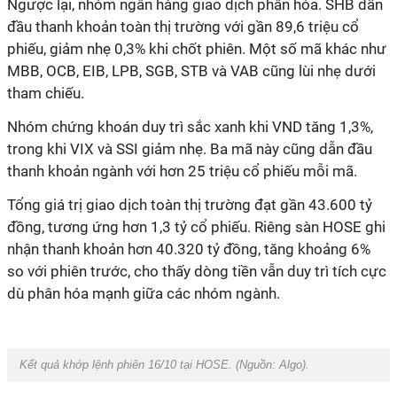
Ngược lại, nhóm ngân hàng giao dịch phân hóa. SHB dẫn
đầu thanh khoản toàn thị trường với gần 89,6 triệu cổ
phiếu, giảm nhẹ 0,3% khi chốt phiên. Một số mã khác như
MBB, OCB, EIB, LPB, SGB, STB và VAB cũng lùi nhẹ dưới
tham chiếu.
Nhóm chứng khoán duy trì sắc xanh khi VND tăng 1,3%,
trong khi VIX và SSI giảm nhẹ. Ba mã này cũng dẫn đầu
thanh khoản ngành với hơn 25 triệu cổ phiếu mỗi mã.
Tổng giá trị giao dịch toàn thị trường đạt gần 43.600 tỷ
đồng, tương ứng hơn 1,3 tỷ cổ phiếu. Riêng sàn HOSE ghi
nhận thanh khoản hơn 40.320 tỷ đồng, tăng khoảng 6%
so với phiên trước, cho thấy dòng tiền vẫn duy trì tích cực
dù phân hóa mạnh giữa các nhóm ngành.
Kết quả khớp lệnh phiên 16/10 tại HOSE. (Nguồn:
Algo
).