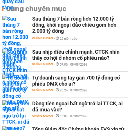
Cùng chuyên mục
Sau tháng 7 bán ròng hơn 12.000 tỷ
đồng, khối ngoại đảo chiều gom hơn
2.000 tỷ đồng
CHỨNG KHOÁN
-
22 giờ trước
Sau nhịp điều chỉnh mạnh, CTCK nhìn
thấy cơ hội ở nhóm cổ phiếu nào?
CHỨNG KHOÁN
-
07:00 | 08/08/2026
Tự doanh sang tay gần 700 tỷ đồng cổ
phiếu DMX cho ai?
CHỨNG KHOÁN
-
20:24 | 07/08/2026
Dòng tiền ngoại bất ngờ trở lại TTCK, ai
đã mua vào?
CHỨNG KHOÁN
-
19:07 | 07/08/2026
Tổng Giám đốc Chứng khoán EVS xin từ