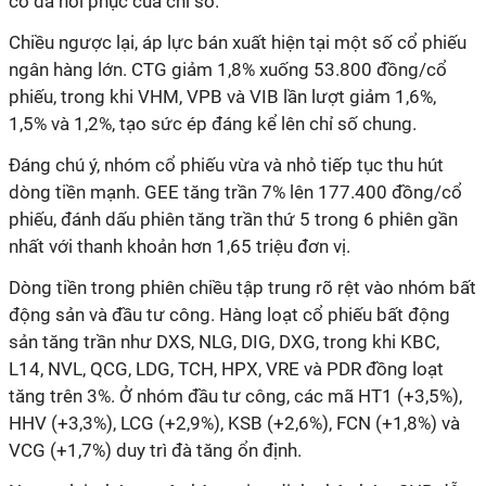
cố đà hồi phục của chỉ số.
Chiều ngược lại, áp lực bán xuất hiện tại một số cổ phiếu
ngân hàng lớn. CTG giảm 1,8% xuống 53.800 đồng/cổ
phiếu, trong khi VHM, VPB và VIB lần lượt giảm 1,6%,
1,5% và 1,2%, tạo sức ép đáng kể lên chỉ số chung.
Đáng chú ý, nhóm cổ phiếu vừa và nhỏ tiếp tục thu hút
dòng tiền mạnh. GEE tăng trần 7% lên 177.400 đồng/cổ
phiếu, đánh dấu phiên tăng trần thứ 5 trong 6 phiên gần
nhất với thanh khoản hơn 1,65 triệu đơn vị.
Dòng tiền trong phiên chiều tập trung rõ rệt vào nhóm bất
động sản và đầu tư công. Hàng loạt cổ phiếu bất động
sản tăng trần như DXS, NLG, DIG, DXG, trong khi KBC,
L14, NVL, QCG, LDG, TCH, HPX, VRE và PDR đồng loạt
tăng trên 3%. Ở nhóm đầu tư công, các mã HT1 (+3,5%),
HHV (+3,3%), LCG (+2,9%), KSB (+2,6%), FCN (+1,8%) và
VCG (+1,7%) duy trì đà tăng ổn định.