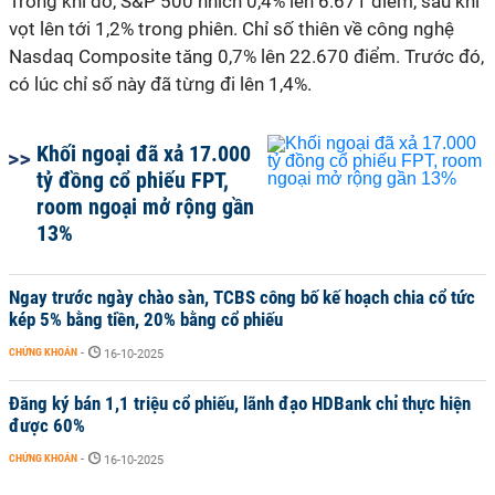
Trong khi đó, S&P 500 nhích 0,4% lên 6.671 điểm, sau khi
vọt lên tới 1,2% trong phiên. Chỉ số thiên về công nghệ
Nasdaq Composite tăng 0,7% lên 22.670 điểm. Trước đó,
có lúc chỉ số này đã từng đi lên 1,4%.
Khối ngoại đã xả 17.000
tỷ đồng cổ phiếu FPT,
room ngoại mở rộng gần
13%
Ngay trước ngày chào sàn, TCBS công bố kế hoạch chia cổ tức
kép 5% bằng tiền, 20% bằng cổ phiếu
CHỨNG KHOÁN
-
16-10-2025
Đăng ký bán 1,1 triệu cổ phiếu, lãnh đạo HDBank chỉ thực hiện
được 60%
CHỨNG KHOÁN
-
16-10-2025