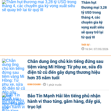
Thâm hụt
thương mại 3,28
tỷ USD trong
tháng 4, các
chuyên gia kỳ
vọng xuất siêu
sẽ quay trở lại
từ quý III
THỜI SỰ
-
16:54 | 07/05/2026
Chân dung ông chủ kín tiếng đứng sau
tiệm vàng Mi Hồng: Từ phụ xe, sửa đồ
điện tử cũ đến gây dựng thương hiệu
hơn 35 năm tuổi
KINH DOANH
-
1 phút trước
Bảo Tín Mạnh Hải lên tiếng phủ nhận
hành vi thao túng, găm hàng, đẩy giá,
trục lợi