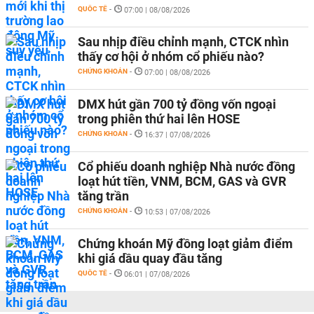
QUỐC TẾ
-
07:00 | 08/08/2026
Sau nhịp điều chỉnh mạnh, CTCK nhìn
thấy cơ hội ở nhóm cổ phiếu nào?
CHỨNG KHOÁN
-
07:00 | 08/08/2026
DMX hút gần 700 tỷ đồng vốn ngoại
trong phiên thứ hai lên HOSE
CHỨNG KHOÁN
-
16:37 | 07/08/2026
Cổ phiếu doanh nghiệp Nhà nước đồng
loạt hút tiền, VNM, BCM, GAS và GVR
tăng trần
CHỨNG KHOÁN
-
10:53 | 07/08/2026
Chứng khoán Mỹ đồng loạt giảm điểm
khi giá dầu quay đầu tăng
QUỐC TẾ
-
06:01 | 07/08/2026