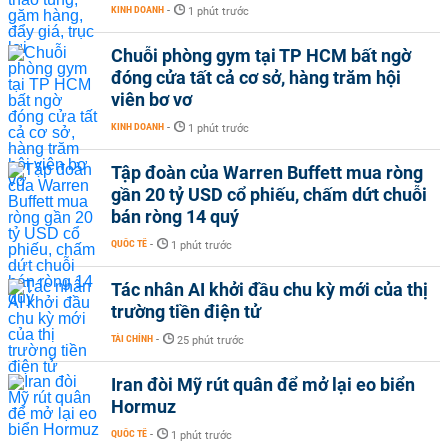
KINH DOANH
-
1 phút trước
Chuỗi phòng gym tại TP HCM bất ngờ
đóng cửa tất cả cơ sở, hàng trăm hội
viên bơ vơ
KINH DOANH
-
1 phút trước
Tập đoàn của Warren Buffett mua ròng
gần 20 tỷ USD cổ phiếu, chấm dứt chuỗi
bán ròng 14 quý
QUỐC TẾ
-
1 phút trước
Tác nhân AI khởi đầu chu kỳ mới của thị
trường tiền điện tử
TÀI CHÍNH
-
25 phút trước
Iran đòi Mỹ rút quân để mở lại eo biển
Hormuz
QUỐC TẾ
-
1 phút trước