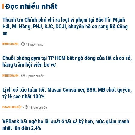
Đọc nhiều nhất
Thanh tra Chính phủ chỉ ra loạt vi phạm tại Bảo Tín Mạnh
Hải, Mi Hồng, PNJ, SJC, DOJI, chuyển hồ sơ sang Bộ Công
an
KINH DOANH
-
11 giờ trước
Chuỗi phòng gym tại TP HCM bất ngờ đóng cửa tất cả cơ sở,
hàng trăm hội viên bơ vơ
KINH DOANH
-
1 phút trước
Lịch cổ tức tuần tới: Masan Consumer, BSR, MB chốt quyền,
tỷ lệ cao nhất 100%
DOANH NGHIỆP
-
18 giờ trước
VPBank bất ngờ hạ lãi suất ở tất cả kỳ hạn, mức giảm mạnh
nhất lên đến 2,4%