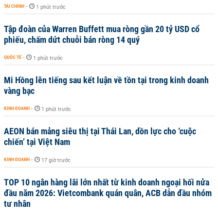
TÀI CHÍNH
-
1 phút trước
Tập đoàn của Warren Buffett mua ròng gần 20 tỷ USD cổ
phiếu, chấm dứt chuỗi bán ròng 14 quý
QUỐC TẾ
-
1 phút trước
Mi Hồng lên tiếng sau kết luận về tồn tại trong kinh doanh
vàng bạc
KINH DOANH
-
1 phút trước
AEON bán mảng siêu thị tại Thái Lan, dồn lực cho ‘cuộc
chiến’ tại Việt Nam
KINH DOANH
-
17 giờ trước
TOP 10 ngân hàng lãi lớn nhất từ kinh doanh ngoại hối nửa
đầu năm 2026: Vietcombank quán quân, ACB dẫn đầu nhóm
tư nhân