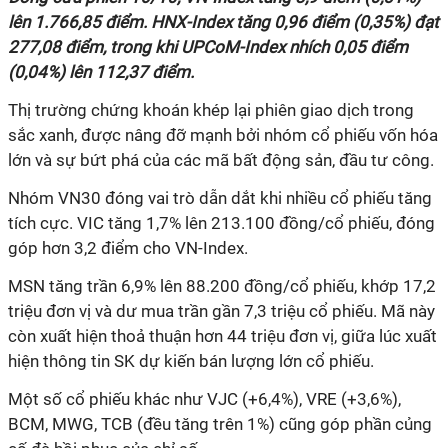
lên 1.766,85 điểm. HNX-Index tăng 0,96 điểm (0,35%) đạt
277,08 điểm, trong khi UPCoM-Index nhích 0,05 điểm
(0,04%) lên 112,37 điểm.
Thị trường chứng khoán khép lại phiên giao dịch trong
sắc xanh, được nâng đỡ mạnh bởi nhóm cổ phiếu vốn hóa
lớn và sự bứt phá của các mã bất động sản, đầu tư công.
Nhóm VN30 đóng vai trò dẫn dắt khi nhiều cổ phiếu tăng
tích cực. VIC tăng 1,7% lên 213.100 đồng/cổ phiếu, đóng
góp hơn 3,2 điểm cho VN-Index.
MSN tăng trần 6,9% lên 88.200 đồng/cổ phiếu, khớp 17,2
triệu đơn vị và dư mua trần gần 7,3 triệu cổ phiếu. Mã này
còn xuất hiện thoả thuận hơn 44 triệu đơn vị, giữa lúc xuất
hiện thông tin SK dự kiến bán lượng lớn cổ phiếu.
Một số cổ phiếu khác như VJC (+6,4%), VRE (+3,6%),
BCM, MWG, TCB (đều tăng trên 1%) cũng góp phần củng