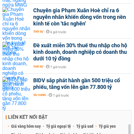
Chuyên gia Phạm Xuân Hoè chỉ ra 6
nguyên nhân khiến dòng vốn trong nền
kinh tế còn 'tắc nghẽn'
THỜI SỰ
-
6 giờ trước
Đề xuất miễn 30% thuế thu nhập cho hộ
kinh doanh, doanh nghiệp có doanh thu
dưới 10 tỷ đồng
THỜI SỰ
-
7 giờ trước
BIDV sắp phát hành gần 500 triệu cổ
phiếu, tăng vốn lên gần 77.800 tỷ
TÀI CHÍNH
-
7 giờ trước
LIÊN KẾT NỔI BẬT
Giá vàng hôm nay
Tỷ giá ngoại tệ
Tỷ giá usd
Tỷ giá yen