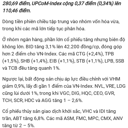
280,69 điểm, UPCoM-Index cộng 0,37 điểm (0,34%) lên
110,46 điểm.
Dòng tiền phiên chiều tập trung vào nhóm vốn hóa vừa,
trong khi các mã lớn tiếp tục phân hóa.
Ở nhóm ngân hàng, phần lớn cổ phiếu tăng nhưng biên độ
không lớn. BID tăng 3,1% lên 42.200 đồng/cp, đóng góp
hơn 2 điểm cho VN-Index. Các mã CTG (+2,4%), TPB
(+1,5%), SHB (+1,4%), EIB (+1,1%), STB (+1,1%), LPB, SSB
và TCB đều tăng quanh 1%.
Ngược lại, bất động sản chịu áp lực điều chỉnh với VHM
giảm 0,9%, lấy đi gần 1 điểm của VN-Index. NVL, VRE, LDG
cũng lùi dưới 1%, trong khi VGC, DIG, HQC, CEO, GVR,
TCH, SCR, HDC và AGG tăng 1 – 2,6%.
Cổ phiếu thủy sản giao dịch khởi sắc, VHC và IDI tăng
trần, ABT tăng 6,8%. Các mã ASM, FMC, MPC, CMX, ANV
tăng từ 2 – 5%.