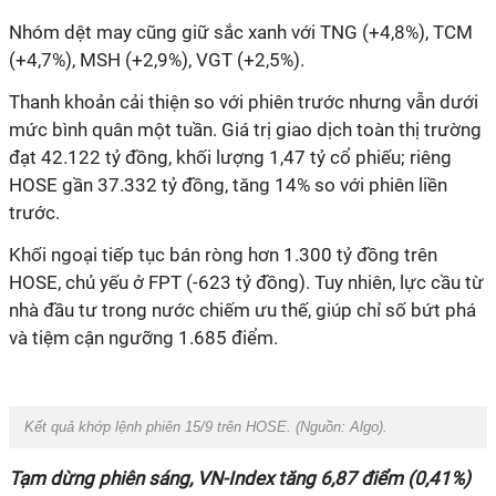
Nhóm dệt may cũng giữ sắc xanh với TNG (+4,8%), TCM
(+4,7%), MSH (+2,9%), VGT (+2,5%).
Thanh khoản cải thiện so với phiên trước nhưng vẫn dưới
mức bình quân một tuần. Giá trị giao dịch toàn thị trường
đạt 42.122 tỷ đồng, khối lượng 1,47 tỷ cổ phiếu; riêng
HOSE gần 37.332 tỷ đồng, tăng 14% so với phiên liền
trước.
Khối ngoại tiếp tục bán ròng hơn 1.300 tỷ đồng trên
HOSE, chủ yếu ở FPT (-623 tỷ đồng). Tuy nhiên, lực cầu từ
nhà đầu tư trong nước chiếm ưu thế, giúp chỉ số bứt phá
và tiệm cận ngưỡng 1.685 điểm.
Kết quả khớp lệnh phiên 15/9 trên HOSE. (Nguồn:
Algo
).
Tạm dừng phiên sáng, VN-Index tăng 6,87 điểm (0,41%)