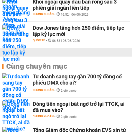
Khối ngoại quay đầu bán ròng sau 3
phiên giải ngân liên tiếp
CHỨNG KHOÁN
-
16:52 | 06/08/2026
Dow Jones tăng hơn 250 điểm, tiếp tục
lập kỷ lục mới
QUỐC TẾ
-
06:53 | 06/08/2026
Cùng chuyên mục
Tự doanh sang tay gần 700 tỷ đồng cổ
phiếu DMX cho ai?
CHỨNG KHOÁN
-
2 giờ trước
Dòng tiền ngoại bất ngờ trở lại TTCK, ai
đã mua vào?
CHỨNG KHOÁN
-
2 giờ trước
Tổng Giám đốc Chứng khoán EVS xin từ