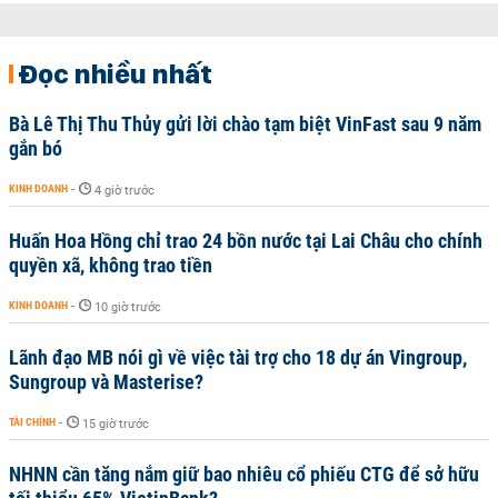
Đọc nhiều nhất
Bà Lê Thị Thu Thủy gửi lời chào tạm biệt VinFast sau 9 năm
gắn bó
KINH DOANH
-
4 giờ trước
Huấn Hoa Hồng chỉ trao 24 bồn nước tại Lai Châu cho chính
quyền xã, không trao tiền
KINH DOANH
-
10 giờ trước
Lãnh đạo MB nói gì về việc tài trợ cho 18 dự án Vingroup,
Sungroup và Masterise?
TÀI CHÍNH
-
15 giờ trước
NHNN cần tăng nắm giữ bao nhiêu cổ phiếu CTG để sở hữu