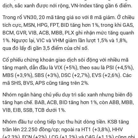
dịch, sắc xanh được nới rộng, VN-Index tăng gần 6 điểm.
Trong rổ VN30, 20 mã tăng giá so với 8 mã giảm. Ở chiều
tích cực, MSN, HPG, FPT, BID tăng hơn 1%, trong khi GAS,
BCM, GVR, VIB, ACB, MBB, PLX ghi nhận mức tăng quanh
1%. Ngược lại, VIC và VHM giảm lần lượt 1,5% và 1,8%,
qua đó lấy đi gần 3,5 điểm của chỉ số.
Cổ phiếu chứng khoán giao dịch sôi động với nhiều mã
tăng mạnh, dẫn đầu là VIX (+5%), theo sau là PSI (+4,5%),
MBS (+3,9%), SBS (+3%), DSC (+2,7%), EVS (+2,6%). Các
mã SHS, BVS, APS cũng tăng trên 2%.
Nhóm ngân hàng chủ yếu duy trì sắc xanh nhưng biên độ
tăng hạn chế. BAB, ACB, BID tăng hơn 1%, còn ABB, MBB,
VIB, EIB, SSB, TCB dưới 1%.
Nhóm đầu tư công tiếp tục thu hút dòng tiền. KSB tăng
trần lên 22.250 đồng/cp; ngoài ra HT1 (+3,8%), HHV
(+2,3%), FCN (+2%), LCG (+1,2%) và C4G (+1,1%) cũng ghi