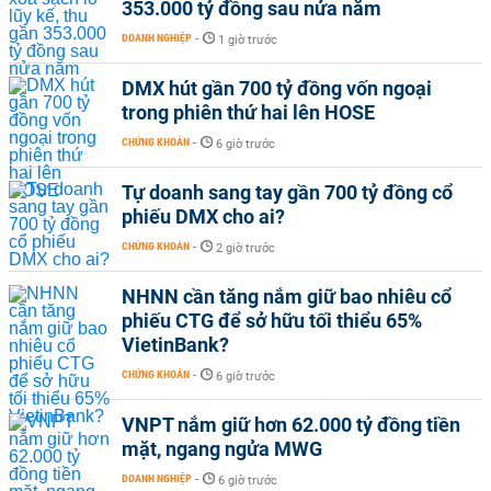
353.000 tỷ đồng sau nửa năm
DOANH NGHIỆP
-
1 giờ trước
DMX hút gần 700 tỷ đồng vốn ngoại
trong phiên thứ hai lên HOSE
CHỨNG KHOÁN
-
6 giờ trước
Tự doanh sang tay gần 700 tỷ đồng cổ
phiếu DMX cho ai?
CHỨNG KHOÁN
-
2 giờ trước
NHNN cần tăng nắm giữ bao nhiêu cổ
phiếu CTG để sở hữu tối thiểu 65%
VietinBank?
CHỨNG KHOÁN
-
6 giờ trước
VNPT nắm giữ hơn 62.000 tỷ đồng tiền
mặt, ngang ngửa MWG
DOANH NGHIỆP
-
6 giờ trước