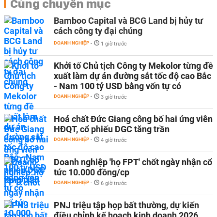
Cùng chuyên mục
Bamboo Capital và BCG Land bị hủy tư
cách công ty đại chúng
DOANH NGHIỆP
-
1 giờ trước
Khởi tố Chủ tịch Công ty Mekolor từng đề
xuất làm dự án đường sắt tốc độ cao Bắc
- Nam 100 tỷ USD bằng vốn tự có
DOANH NGHIỆP
-
3 giờ trước
Hoá chất Đức Giang công bố hai ứng viên
HĐQT, cổ phiếu DGC tăng trần
DOANH NGHIỆP
-
4 giờ trước
Doanh nghiệp 'họ FPT' chốt ngày nhận cổ
tức 10.000 đồng/cp
DOANH NGHIỆP
-
6 giờ trước
PNJ triệu tập họp bất thường, dự kiến
điều chỉnh kế hoạch kinh doanh 2026