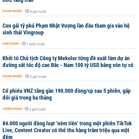
DOANH NGHIỆP
-
4 giờ trước
Con gái tỷ phú Phạm Nhật Vượng lần đầu tham gia vào hệ
sinh thái Vingroup
KINH DOANH
-
1 phút trước
Khởi tố Chủ tịch Công ty Mekolor từng đề xuất làm dự án
đường sắt tốc độ cao Bắc - Nam 100 tỷ USD bằng vốn tự có
DOANH NGHIỆP
-
3 giờ trước
Cổ phiếu VNZ tăng gần 190.000 đồng/cp sau 5 phiên, gấp
đôi giá trong ba tháng
CHỨNG KHOÁN
-
4 giờ trước
84.000 người đồng loạt ‘ném tiền’ trong một phiên TikTok
Live, Content Creator có thể thu hàng trăm triệu qua một
đêm