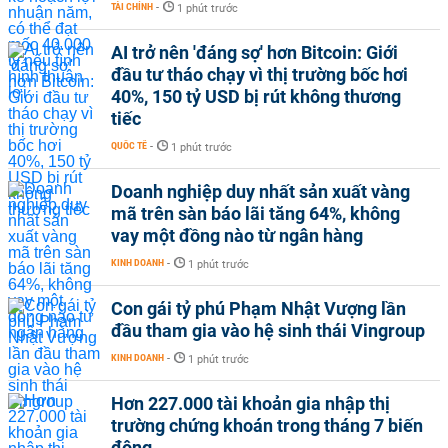
TÀI CHÍNH
-
1 phút trước
AI trở nên 'đáng sợ' hơn Bitcoin: Giới
đầu tư tháo chạy vì thị trường bốc hơi
40%, 150 tỷ USD bị rút không thương
tiếc
QUỐC TẾ
-
1 phút trước
Doanh nghiệp duy nhất sản xuất vàng
mã trên sàn báo lãi tăng 64%, không
vay một đồng nào từ ngân hàng
KINH DOANH
-
1 phút trước
Con gái tỷ phú Phạm Nhật Vượng lần
đầu tham gia vào hệ sinh thái Vingroup
KINH DOANH
-
1 phút trước
Hơn 227.000 tài khoản gia nhập thị
trường chứng khoán trong tháng 7 biến
động