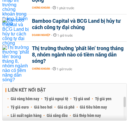
CHỨNG KHOÁN
-
1 phút trước
Bamboo Capital và BCG Land bị hủy tư
cách công ty đại chúng
DOANH NGHIỆP
-
1 giờ trước
Thị trường thường ‘phất lên’ trong tháng
8, nhóm ngành nào có tiềm năng dẫn
sóng?
CHỨNG KHOÁN
-
1 giờ trước
LIÊN KẾT NỔI BẬT
Giá vàng hôm nay
Tỷ giá ngoại tệ
Tỷ giá usd
Tỷ giá yen
Tỷ giá euro
Giá heo hơi
Giá cà phê
Giá tiêu hôm nay
Lãi suất ngân hàng
Giá xăng dầu
Giá thép hôm nay
Giá sầu riêng
Giá thịt heo
Giá gạo
Giá cao su