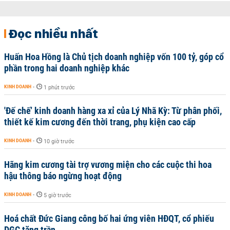
Đọc nhiều nhất
Huấn Hoa Hồng là Chủ tịch doanh nghiệp vốn 100 tỷ, góp cổ
phần trong hai doanh nghiệp khác
KINH DOANH
-
1 phút trước
'Đế chế’ kinh doanh hàng xa xỉ của Lý Nhã Kỳ: Từ phân phối,
thiết kế kim cương đến thời trang, phụ kiện cao cấp
KINH DOANH
-
10 giờ trước
Hãng kim cương tài trợ vương miện cho các cuộc thi hoa
hậu thông báo ngừng hoạt động
KINH DOANH
-
5 giờ trước
Hoá chất Đức Giang công bố hai ứng viên HĐQT, cổ phiếu
DGC tăng trần