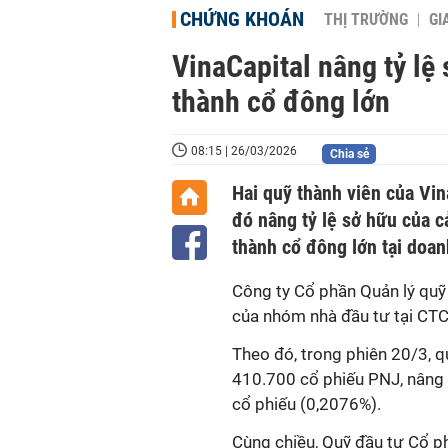
CHỨNG KHOÁN
THỊ TRƯỜNG
GI
VinaCapital nâng tỷ lệ 
thành cổ đông lớn
08:15 | 26/03/2026
Chia sẻ
Hai quỹ thành viên của Vi
đó nâng tỷ lệ sở hữu của c
thành cổ đông lớn tại doan
Công ty Cổ phần Quản lý quỹ
của nhóm nhà đầu tư tại CT
Theo đó, trong phiên 20/3, 
410.700 cổ phiếu PNJ, nâng 
cổ phiếu (0,2076%).
Cùng chiều, Quỹ đầu tư Cổ p