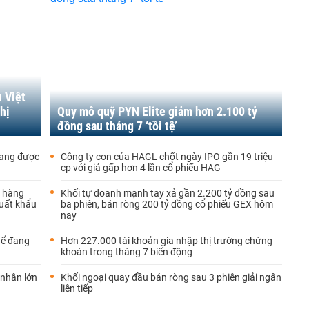
u Việt
hị
Quy mô quỹ PYN Elite giảm hơn 2.100 tỷ
đồng sau tháng 7 ‘tồi tệ’
đang được
Công ty con của HAGL chốt ngày IPO gần 19 triệu
cp với giá gấp hơn 4 lần cổ phiếu HAG
h hàng
Khối tự doanh mạnh tay xả gần 2.200 tỷ đồng sau
xuất khẩu
ba phiên, bán ròng 200 tỷ đồng cổ phiếu GEX hôm
nay
hể đang
Hơn 227.000 tài khoản gia nhập thị trường chứng
khoán trong tháng 7 biến động
 nhân lớn
Khối ngoại quay đầu bán ròng sau 3 phiên giải ngân
liên tiếp