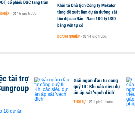
ĐQT, cổ phiếu DGC tăng trần
Khởi tố Chủ tịch Công ty Mekolor
từng đề xuất làm dự án đường sắt
NGHIỆP
-
16 giờ trước
tốc độ cao Bắc - Nam 100 tỷ USD
bằng vốn tự có
DOANH NGHIỆP
-
14 giờ trước
c tài trợ
Giải ngân đầu tư công
Sungroup
quý III: Khi các siêu dự
án áp sát 'vạch đích'
THỜI SỰ
-
1 phút trước