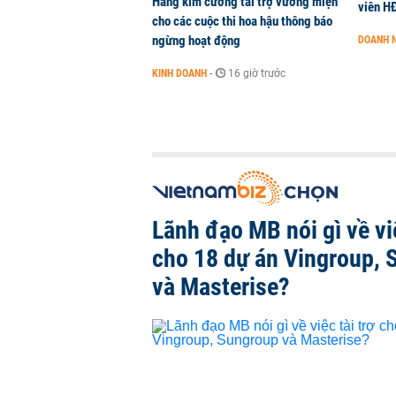
Hãng kim cương tài trợ vương miện
viên H
cho các cuộc thi hoa hậu thông báo
ngừng hoạt động
DOANH 
KINH DOANH
-
16 giờ trước
Lãnh đạo MB nói gì về việ
cho 18 dự án Vingroup, 
và Masterise?