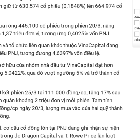
m giữ từ 630.574 cổ phiếu (0,1848%) lên 664.974 cổ
mua ròng 445.100 cổ phiếu trong phiên 20/3, nâng
n 1,37 triệu đơn vị, tương ứng 0,4025% vốn PNJ.
n và tổ chức liên quan khác thuộc VinaCapital đang
hiếu PNJ, tương đương 4,6397% vốn điều lệ.
 sở hữu của nhóm nhà đầu tư VinaCapital đạt hơn
ứng 5,0422%, qua đó vượt ngưỡng 5% và trở thành cổ
J kết phiên 25/3 tại 111.000 đồng/cp, tăng 17% sau
h quân khoảng 2 triệu đơn vị mỗi phiên. Tạm tính
ồng/cp ngày 20/3, lượng mua vào của hai quỹ thành
đồng.
l, cơ cấu cổ đông lớn tại PNJ đang ghi nhận sự hiện
trong đó Dragon Capital và T. Rowe Price lần lượt