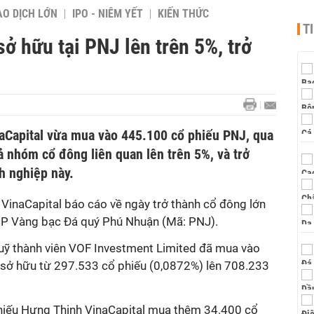
AO DỊCH LỚN
IPO - NIÊM YẾT
KIẾN THỨC
T
sở hữu tại PNJ lên trên 5%, trở
naCapital vừa mua vào 445.100 cổ phiếu PNJ, qua
ả nhóm cổ đông liên quan lên trên 5%, và trở
h nghiệp này.
 VinaCapital báo cáo về ngày trở thành cổ đông lớn
CP Vàng bạc Đá quý Phú Nhuận (Mã: PNJ).
quỹ thành viên VOF Investment Limited đã mua vào
sở hữu từ 297.533 cổ phiếu (0,0872%) lên 708.233
hiếu Hưng Thịnh VinaCapital mua thêm 34.400 cổ