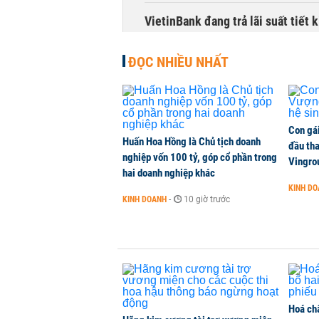
VietinBank đang trả lãi suất tiết
TÀI CHÍNH
-
1 phút trước
ĐỌC NHIỀU NHẤT
Điều gì khiến mảng ngân hàng số 
lãi?
KINH DOANH
-
1 phút trước
Con gá
Huấn Hoa Hồng là Chủ tịch doanh
đầu tha
nghiệp vốn 100 tỷ, góp cổ phần trong
Quy mô quỹ PYN Elite giảm hơn 2.1
Vingro
hai doanh nghiệp khác
CHỨNG KHOÁN
-
1 phút trước
KINH D
KINH DOANH
-
10 giờ trước
Phía sau một Đà Nẵng đáng sống: Đ
CHUYỂN ĐỘNG THỊ TRƯỜNG
-
1 phút trước
Hoá ch