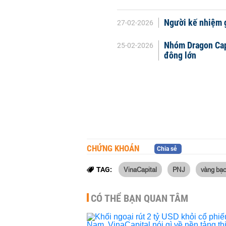
Người kế nhiệm 
27-02-2026
Nhóm Dragon Capi
25-02-2026
đông lớn
CHỨNG KHOÁN
Chia sẻ
VinaCapital
PNJ
vàng bạ
TAG:
CÓ THỂ BẠN QUAN TÂM