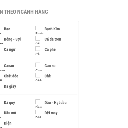
IN THEO NGÀNH HÀNG
Bạc
Bạch Kim
Bông - Sợi
Cá da trơn
Cá ngừ
Cà phê
Cacao
Cao su
Chất dẻo
Chè
Da giày
Đá quý
Dầu - Hạt dầu
Dầu mỏ
Dệt may
Điện