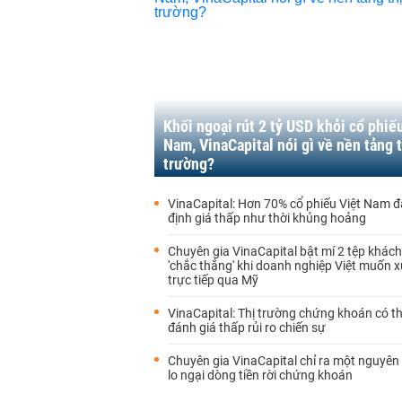
Khối ngoại rút 2 tỷ USD khỏi cổ phiế
Nam, VinaCapital nói gì về nền tảng t
trường?
VinaCapital: Hơn 70% cổ phiếu Việt Nam 
định giá thấp như thời khủng hoảng
Chuyên gia VinaCapital bật mí 2 tệp khác
'chắc thắng' khi doanh nghiệp Việt muốn 
trực tiếp qua Mỹ
VinaCapital: Thị trường chứng khoán có t
đánh giá thấp rủi ro chiến sự
Chuyên gia VinaCapital chỉ ra một nguyên
lo ngại dòng tiền rời chứng khoán