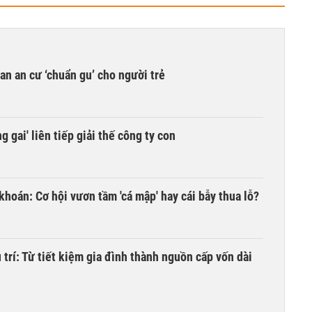
n an cư ‘chuẩn gu’ cho người trẻ
 gai' liên tiếp giải thế công ty con
khoán: Cơ hội vươn tầm 'cá mập' hay cái bẫy thua lỗ?
trí: Từ tiết kiệm gia đình thành nguồn cấp vốn dài