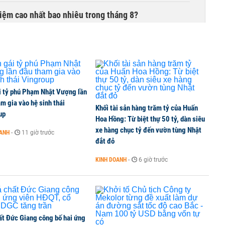
 kiệm cao nhất bao nhiêu trong tháng 8?
của Grab ngốn 1,2 tỷ USD nhưng chật vật chưa có
i tỷ phú Phạm Nhật Vượng lần
m gia vào hệ sinh thái
Khối tài sản hàng trăm tỷ của Huấn
00 tỷ đồng sau tháng 7 ‘tồi tệ’
up
Hoa Hồng: Từ biệt thự 50 tỷ, dàn siêu
xe hàng chục tỷ đến vườn tùng Nhật
OANH
-
11 giờ trước
đắt đỏ
iều gì đang tạo nên sức hút của đô thị biển?
KINH DOANH
-
6 giờ trước
ất Đức Giang công bố hai ứng