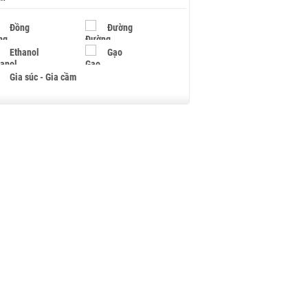
Đồng
Đường
Ethanol
Gạo
Gia súc - Gia cầm
Giấy
Gỗ
Hạt điều
Hồ tiêu - Hạt tiêu
Khí đốt
Kim loại khác
Mắc ca
Muối
Ngũ cốc
Nhựa - Hạt nhựa
Palladium
Phân bón